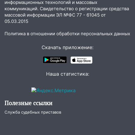
информационных технологий и массовых
11:16
В Ульяновске ищут 37-летнего
коммуникаций. Свидетельство о регистрации средства
мужчину, пропавшего ещё 19 июля
массовой информации ЭЛ №ФС 77 - 61045 от
05.03.2015
10:30
От мотофристайла до прогулки с
хаски: куда сходить в Ульяновской
Политика в отношении обработки персональных данных
области 8–9 августа
Скачать приложение:
10:11
Директора ульяновской
«Нефтяной топливной компании» будут
судить за неуплату 48,4 млн рублей
налогов
Наша статистика:
09:28
Дети на дорогах: пострадали
велосипедисты, мотоциклисты и
пешеходы. Обзор крупных аварий в
Ульяновской области
Полезные ссылки
08:30
Поджог со свечой, 16 сгоревших
Служба судебных приставов
домов и выстрел за водку
07:50
Какая погоды будет днем 8