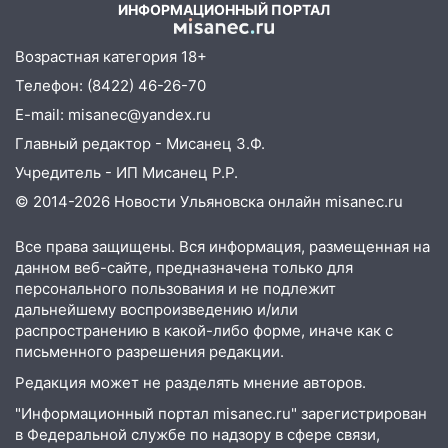
Новгородской в Ульяновске и рухнуло
Коца
ИНФОРМАЦИОННЫЙ ПОРТАЛ
на электрощит
Возрастная категория 18+
13:10
В Заволжском районе дерево
Телефон: (8422) 46-26-70
упало во дворе
E-mail: misanec@yandex.ru
13:08
Ураган ударил по Ульяновску:
Главный редактор - Мисанец З.Ф.
сорванные крыши, поваленные деревья,
затопленные улицы и остановившиеся
Учредитель - ИП Мисанец Р.Р.
трамваи
© 2014-2026 Новости Ульяновска онлайн
misanec.ru
12:17
Ульяновск накрыл крупный град:
Все права защищены. Вся информация, размещенная на
после ливня город снова уходит под
данном веб-сайте, предназначена только для
воду
персонального пользования и не подлежит
12:12
Прокуратура взяла на контроль
дальнейшему воспроизведению и/или
ДТП с шестилетним ребёнком на улице
распространению в какой-либо форме, иначе как с
Федерации
письменного разрешения редакции.
Редакция может не разделять мнение авторов.
12:01
Пьяная женщина сбила
шестилетнего ребёнка на улице
"Информационный портал misanec.ru" зарегистрирован
Федерации: возбуждено уголовное дело
в Федеральной службе по надзору в сфере связи,