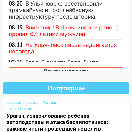
08:20
В Ульяновске восстановили
трамвайную и троллейбусную
инфраструктуру после шторма.
08:19
Внимание! В Цильнинском районе
пропал 67-летний мужчина
08:11
На Ульяновск снова надвигается
непогода
07:30
Евро-3 вместо Евро-5: что
означают классы бензина и можно ли
Другие новости
заливать «старое» топливо в
современные автомобили
Популярное
06:30
Какая погода будет в Ульяновской
области днем 9 августа
Новости
Обзор
Статьи
#итоги недели
05:05
День, когда всё может
Ураган, изнасилование ребенка,
измениться: гороскоп на 9 августа —
автоподставы и атака беспилотников:
три знака получат шанс, который нельзя
важные итоги прошедшей недели в
упустить