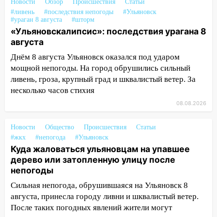
16:17
Мелекесский район первым в
Новости
Обзор
Происшествия
Статьи
Ульяновской области намолотил более
#ливень
#последствия непогоды
#Ульяновск
#ураган 8 августа
#шторм
100 тысяч тонн зерна
«Ульяновскалипсис»: последствия урагана 8
15:17
В колледжи и техникумы
августа
Ульяновской области подали более 10
Днём 8 августа Ульяновск оказался под ударом
тысяч заявлений
мощной непогоды. На город обрушились сильный
15:04
Фоторепортаж с улиц Ульяновска
ливень, гроза, крупный град и шквалистый ветер. За
после шторма: поваленные деревья и
несколько часов стихия
затопленные улицы
08.08.2026
14:28
Ураган вырвал остановку на улице
Новости
Общество
Происшествия
Статьи
Деева в Заволжье
#жкх
#непогода
#Ульяновск
14:26
Жители Ульяновска сами
Куда жаловаться ульяновцам на упавшее
пытаются расчистить ливнёвки, не
дерево или затопленную улицу после
дождавшись коммунальщиков
непогоды
Сильная непогода, обрушившаяся на Ульяновск 8
14:16
Шторм продолжает ломать город:
августа, принесла городу ливни и шквалистый ветер.
на улице Любови Шевцовой рухнул
светофор
После таких погодных явлений жители могут