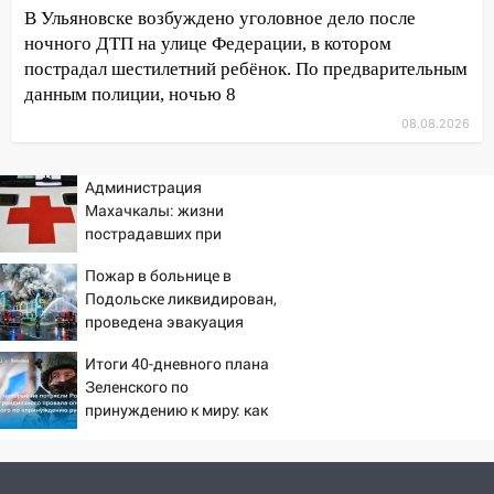
13:46
Сильный ветер сорвал крышу с
В Ульяновске возбуждено уголовное дело после
СТО на проспекте Созидателей
ночного ДТП на улице Федерации, в котором
пострадал шестилетний ребёнок. По предварительным
13:35
Непогода продолжает бить по
данным полиции, ночью 8
транспорту: в Ульяновске трамвай
сошёл с рельсов
08.08.2026
13:22
Упавшие деревья перекрыли
Администрация
дороги в Ульяновске: фото
Махачкалы: жизни
13:17
Непогода в Ульяновске не
пострадавших при
закончится сегодня: сильные ливни
падении лифта ничто не
Пожар в больнице в
сохранятся 9 августа
угрожает
Подольске ликвидирован,
13:15
Трижды «брал в долг» без спроса:
проведена эвакуация
житель Вешкаймского района похитил у
Итоги 40-дневного плана
знакомого 191 тысячу рублей
Зеленского по
13:14
принуждению к миру: как
Ураган оторвал светофор на
ответила Россия, полный
проспекте Филатова в Ульяновске
разбор провала операции
13:12
Дерево пробило крышу дома на
Украины от военкора