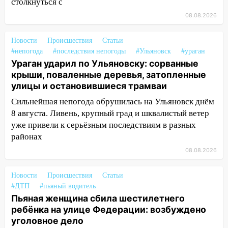
столкнуться с
14:14
Студента из Ульяновска обманули
08.08.2026
мошенники под видом преподавателя
14:12
Куда жаловаться ульяновцам на
Новости
Происшествия
Статьи
упавшее дерево или затопленную улицу
#непогода
#последствия непогоды
#Ульяновск
#ураган
после непогоды
Ураган ударил по Ульяновску: сорванные
крыши, поваленные деревья, затопленные
13:59
В Новом городе ураганным
улицы и остановившиеся трамваи
ветром сорвало опалубку со
Сильнейшая непогода обрушилась на Ульяновск днём
строящегося дома
8 августа. Ливень, крупный град и шквалистый ветер
13:54
В мэрии Ульяновска рассказали,
уже привели к серьёзным последствиям в разных
как устраняют последствия мощного
районах
шторма
08.08.2026
13:49
Стихия продолжает крушить
Ульяновск: дерево рухнуло на дом на
Новости
Происшествия
Статьи
Орджоникидзе
#ДТП
#пьяный водитель
Пьяная женщина сбила шестилетнего
13:47
На Нижней Террасе мощным
ребёнка на улице Федерации: возбуждено
ветром вырвало дерево с корнем
уголовное дело