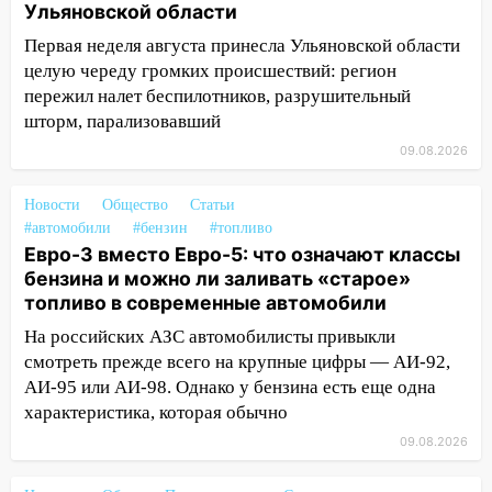
Ульяновской области
08.08.2026
Первая неделя августа принесла Ульяновской области
20:10
Во время урагана в Ульяновске на
целую череду громких происшествий: регион
Волге перевернулась лодка
пережил налет беспилотников, разрушительный
19:55
В Ульяновске упавшее дерево
шторм, парализовавший
заблокировало в машине двух женщин
09.08.2026
17:15
В Ульяновской области
Новости
Общество
Статьи
ремонтируют девять мостов: один уже
#автомобили
#бензин
#топливо
готов, ещё два — почти завершены
Евро-3 вместо Евро-5: что означают классы
17:00
«Ульяновскалипсис»: последствия
бензина и можно ли заливать «старое»
урагана 8 августа
топливо в современные автомобили
На российских АЗС автомобилисты привыкли
16:38
Прогноз погоды в Ульяновской
смотреть прежде всего на крупные цифры — АИ-92,
области на 9 августа
АИ-95 или АИ-98. Однако у бензина есть еще одна
16:34
Из-за мощной непогоды в
характеристика, которая обычно
Ульяновске отменили фестиваль «Наше
09.08.2026
время»