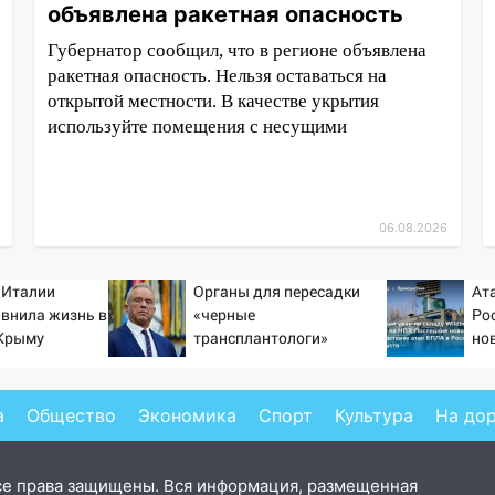
объявлена ракетная опасность
Губернатор сообщил, что в регионе объявлена
ракетная опасность. Нельзя оставаться на
открытой местности. В качестве укрытия
используйте помещения с несущими
06.08.2026
 Италии
Органы для пересадки
Ат
авнила жизнь в
«черные
Ро
 Крыму
трансплантологи»
нов
извлекали у еще живых
202
пациентов
на 
со
а
Общество
Экономика
Спорт
Культура
На до
се права защищены. Вся информация, размещенная