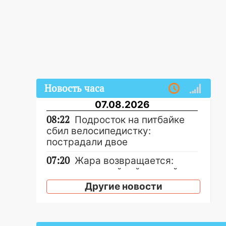
Новость часа
07.08.2026
08:22
Подросток на питбайке
сбил велосипедистку:
пострадали двое
07:20
Жара возвращается:
ожидается знойный и сухой
четверг
Другие новости
06:00
Под Ульяновском при
развороте пострадал 38-
летний водитель иномарки