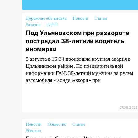
05:00
«Каждая пятая женщина
и каждый второй мужчина в
Дорожная обстановка
Новости
Статьи
мире сталкиваются с
#авария
#ДТП
алопецией»: врач рассказал,
Под Ульяновском при развороте
чем может быть вызвано
пострадал 38-летний водитель
облысение и как с этим
иномарки
справиться
5 августа в 16:34 произошла крупная авария в
03:30
Гороскоп на 7 августа:
Цильнинском районе. По предварительной
пятница принесет прилив
информации ГАИ, 38-летний мужчина за рулем
творческой энергии и отличные
автомобиля «Хонда Аккорд» при
шансы исправить старые
ошибки
06.08.2026
23:20
Прогноз погоды на 7
07.08.2026
августа в Ульяновской области
Новости
Общество
Статьи
20:04
Ульяновцев приглашают
#бензин
на забег, посвящённый Дню