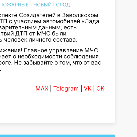
 ПОЖАРНЫЕ
|
НОВЫЙ ГОРОД
оспекте Созидателей в Заволжском
ТП с участием автомобилей «Лада
варительным данным, есть
ствий ДТП от МЧС были
ь человек личного состава.
ижения! Главное управление МЧС
нает о необходимости соблюдения
ге. Не забывайте о том, что от вас
.
MAX
|
Telegram
|
VK
|
OK