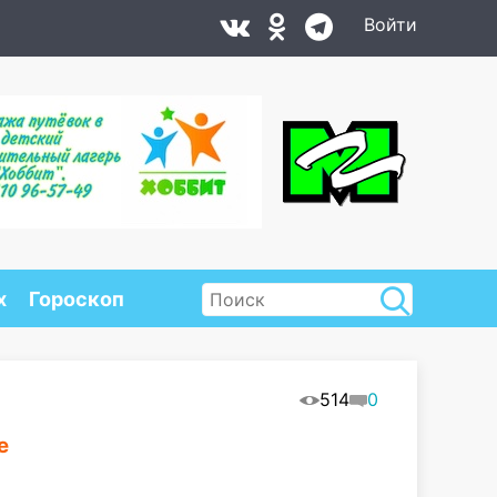
Войти
х
Гороскоп
514
0
е