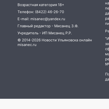
убрали более 28% площадей
на
Возрастная категория 18+
зерновых и зернобобовых
п
Телефон: (8422) 46-26-70
культур
д
р
E-mail: misanec@yandex.ru
15:51
Бросила кирпич в жену
п
Главный редактор - Мисанец З.Ф.
брата: в Ульяновской области
Р
завели дело на агрессивную
Учредитель - ИП Мисанец Р.Р.
женщину
"
© 2014-2026 Новости Ульяновска онлайн
з
misanec.ru
15:47
На улице Радищева
с
сбили курьера: крупная авария
м
в Ульяновске
р
№Ф
15:15
Проводил до квартиры и
ограбил: новый кавалер
П
женщины оказался
д
рецидивистом
14:26
В Ульяновске ограничат
движение по улице Ефремова
14:23
67% ульяновцев готовы