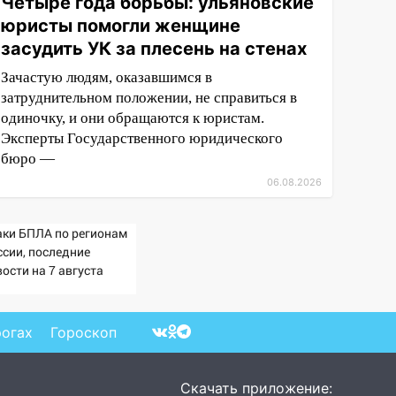
Четыре года борьбы: ульяновские
юристы помогли женщине
засудить УК за плесень на стенах
Зачастую людям, оказавшимся в
затруднительном положении, не справиться в
одиночку, и они обращаются к юристам.
Эксперты Государственного юридического
бюро —
06.08.2026
аки БПЛА по регионам
ссии, последние
ости на 7 августа
6: последствия, атаки
склады Wildberries,
стояние пострадавших
рогах
Гороскоп
Скачать приложение: