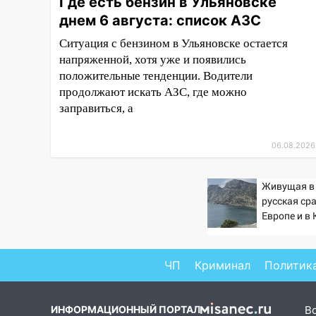
Где есть бензин в Ульяновске
воздушного флота России
днем 6 августа: список АЗС
19:12
В Ульяновской области
Ситуация с бензином в Ульяновске остается
руководителя частной
напряженной, хотя уже и появились
компании наказали за сокрытие
прошлого своего сотрудник
положительные тенденции. Водители
продолжают искать АЗС, где можно
18:02
В Ульяновск едут звезды
заправиться, а
баскетбола!
17:08
Ульяновский областной
06.08.2026
суд оставил в силе приговор
руководству
Живущая в
«УльяновскФармации» за
русская ср
махинации на 3,2 млн рублей
Европе и в
16:09
Ветераны легкой
атлетики из Ульяновска
успешно выступили на
ЧП
Криминал
Политик
Чемпионате России
16:02
В Ульяновской области
ИНФОРМАЦИОННЫЙ ПОРТАЛ
В