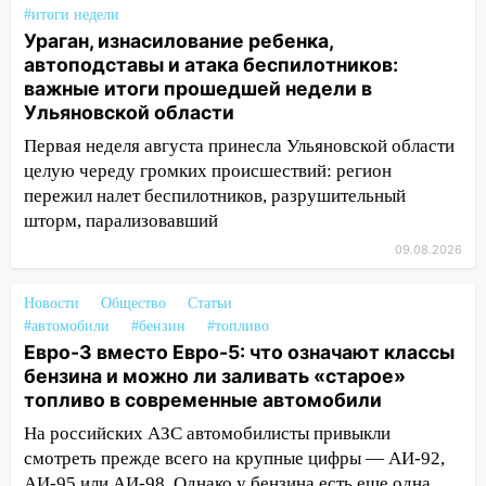
знакомого 191 тысячу рублей
#итоги недели
Ураган, изнасилование ребенка,
13:14
Ураган оторвал светофор на
автоподставы и атака беспилотников:
проспекте Филатова в Ульяновске
важные итоги прошедшей недели в
Ульяновской области
13:12
Дерево пробило крышу дома на
Новгородской в Ульяновске и рухнуло
Первая неделя августа принесла Ульяновской области
на электрощит
целую череду громких происшествий: регион
пережил налет беспилотников, разрушительный
13:10
В Заволжском районе дерево
шторм, парализовавший
упало во дворе
09.08.2026
13:08
Ураган ударил по Ульяновску:
сорванные крыши, поваленные деревья,
Новости
Общество
Статьи
затопленные улицы и остановившиеся
#автомобили
#бензин
#топливо
трамваи
Евро-3 вместо Евро-5: что означают классы
бензина и можно ли заливать «старое»
12:17
Ульяновск накрыл крупный град:
топливо в современные автомобили
после ливня город снова уходит под
воду
На российских АЗС автомобилисты привыкли
смотреть прежде всего на крупные цифры — АИ-92,
12:12
Прокуратура взяла на контроль
АИ-95 или АИ-98. Однако у бензина есть еще одна