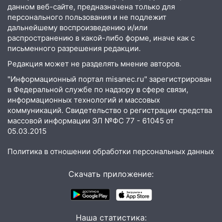
купить тракторы с отсрочкой платежа
данном веб-сайте, предназначена только для
до декабря
персонального пользования и не подлежит
дальнейшему воспроизведению и/или
19:34
В следственном управлении
распространению в какой-либо форме, иначе как с
состоялось торжественное
письменного разрешения редакции.
мероприятие, приуроченное к
Редакция может не разделять мнение авторов.
празднованию Дня сотрудника органов
следствия Российской Федерации
"Информационный портал misanec.ru" зарегистрирован
в Федеральной службе по надзору в сфере связи,
19:30
Ульяновцев приглашают
информационных технологий и массовых
поддержать «Симбирскую чебурашку»
коммуникаций. Свидетельство о регистрации средства
на фестивале «ФормАРТ»
массовой информации ЭЛ №ФС 77 - 61045 от
05.03.2015
18:11
Ульяновская область стала
пилотным регионом проекта
Политика в отношении обработки персональных данных
«Культурное долголетие»
17:23
Скачать приложение:
Прогноз погоды в Ульяновской
области на 8 августа
17:16
В реанимацию Ульяновской
областной больницы поступили шесть
Наша статистика: