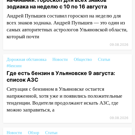
Ульяновск: дерево рухнуло на дом на
зодиака на неделю с 10 по 16 августа
Орджоникидзе
Андрей Пупышев составил гороскоп на неделю для
всех знаков зодиака. Андрей Пупышев — это один из
13:47
На Нижней Террасе мощным
самых авторитетных астрологов Ульяновской области,
ветром вырвало дерево с корнем
который почти
13:46
Сильный ветер сорвал крышу с
09.08.2026
СТО на проспекте Созидателей
13:35
Непогода продолжает бить по
Дорожная обстановка
Новости
Общество
Статьи
транспорту: в Ульяновске трамвай
#бензин
сошёл с рельсов
Где есть бензин в Ульяновске 9 августа:
список АЗС
13:22
Упавшие деревья перекрыли
Ситуация с бензином в Ульяновске остается
дороги в Ульяновске: фото
напряженной, хотя уже и появились положительные
13:17
Непогода в Ульяновске не
тенденции. Водители продолжают искать АЗС, где
закончится сегодня: сильные ливни
можно заправиться, а
сохранятся 9 августа
09.08.2026
13:15
Трижды «брал в долг» без спроса:
житель Вешкаймского района похитил у
Новости
Обзор
Статьи