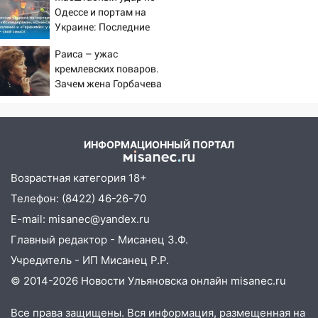
Ульяновской области
Одессе и портам на
ВСУ
Украине: Последние
08:30
Поджог со свечой, 16 сгоревших
новости, подробности об
домов и выстрел за водку
Раиса – ужас
ударах России 9 августа
кремлевских поваров.
2026 года
07:50
Какая погоды будет днем 8
Зачем жена Горбачева
августа
требовала пять видов
каши каждое утро?
06:45
Императорский мост в
Ульяновске останется закрытым до
ИНФОРМАЦИОННЫЙ ПОРТАЛ
утра 10 августа
05:18
Судьба готовит сюрприз: гороскоп
Возрастная категория 18+
на 8 августа — кому повезет с
Телефон: (8422) 46-26-70
деньгами, а кого ждет неожиданная
E-mail: misanec@yandex.ru
встреча
Главный редактор - Мисанец З.Ф.
04:47
В Ульяновской области объявили
Учредитель - ИП Мисанец Р.Р.
ракетную опасность: звучат сирены
© 2014-2026 Новости Ульяновска онлайн
misanec.ru
07.08.2026
20:40
Ульяновские аграрии смогут
Все права защищены. Вся информация, размещенная на