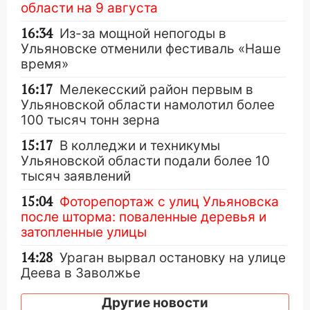
области на 9 августа
16:34
Из-за мощной непогоды в
Ульяновске отменили фестиваль «Наше
время»
16:17
Мелекесский район первым в
Ульяновской области намолотил более
100 тысяч тонн зерна
15:17
В колледжи и техникумы
Ульяновской области подали более 10
тысяч заявлений
15:04
Фоторепортаж с улиц Ульяновска
после шторма: поваленные деревья и
затопленные улицы
14:28
Ураган вырвал остановку на улице
Деева в Заволжье
14:26
Жители Ульяновска сами
Другие новости