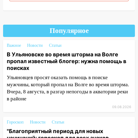
пытаются расчистить ливнёвки, не
дождавшись коммунальщиков
14:16
Шторм продолжает ломать город:
на улице Любови Шевцовой рухнул
Популярное
светофор
14:14
Студента из Ульяновска обманули
Важное
Новости
Статьи
мошенники под видом преподавателя
В Ульяновске во время шторма на Волге
пропал известный блогер: нужна помощь в
14:12
Куда жаловаться ульяновцам на
поисках
упавшее дерево или затопленную улицу
после непогоды
Ульяновцев просят оказать помощь в поиске
мужчины, который пропал на Волге во время шторма.
13:59
В Новом городе ураганным
Вчера, 8 августа, в разгар непогоды в акватории реки
ветром сорвало опалубку со
в районе
строящегося дома
09.08.2026
13:54
В мэрии Ульяновска рассказали,
как устраняют последствия мощного
Гороскоп
Новости
Статьи
шторма
"Благоприятный период для новых
13:49
Стихия продолжает крушить
начинаний: гороскоп для всех знаков