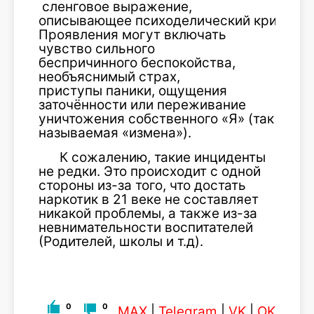
сленговое выражение,
описывающее психоделический кризис.
Проявления могут включать
чувство сильного
беспричинного беспокойства,
необъяснимый страх,
приступы паники, ощущения
заточённости или переживание
уничтожения собственного «Я» (так
называемая «измена»).
К сожалению, такие инциденты
не редки. Это происходит с одной
стороны из-за того, что достать
наркотик в 21 веке не составляет
никакой проблемы, а также из-за
невнимательности воспитателей
(Родителей, школы и т.д).
0
0
MAX
|
Telegram
|
VK
|
OK