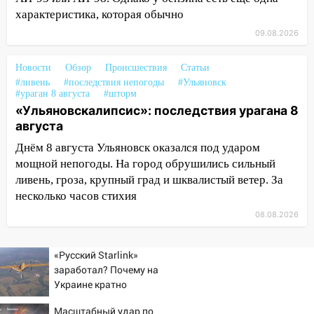
ДТП с шестилетним ребёнком на улице
характеристика, которая обычно
Федерации
09.08.2026
12:01
Пьяная женщина сбила
шестилетнего ребёнка на улице
Новости
Обзор
Происшествия
Статьи
Федерации: возбуждено уголовное дело
#ливень
#последствия непогоды
#Ульяновск
#ураган 8 августа
#шторм
11:16
В Ульяновске ищут 37-летнего
«Ульяновскалипсис»: последствия урагана 8
мужчину, пропавшего ещё 19 июля
августа
10:30
От мотофристайла до прогулки с
Днём 8 августа Ульяновск оказался под ударом
хаски: куда сходить в Ульяновской
мощной непогоды. На город обрушились сильный
области 8–9 августа
ливень, гроза, крупный град и шквалистый ветер. За
несколько часов стихия
10:11
Директора ульяновской
08.08.2026
«Нефтяной топливной компании» будут
судить за неуплату 48,4 млн рублей
налогов
«Русский Starlink»
заработал? Почему на
09:28
Дети на дорогах: пострадали
Украине кратно
велосипедисты, мотоциклисты и
увеличилась точность
пешеходы. Обзор крупных аварий в
Масштабный удар по
попаданий по объектам