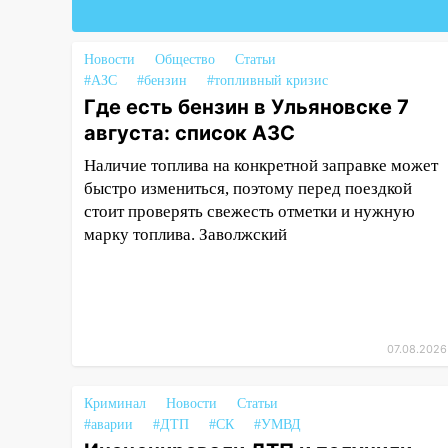
страйкбольную гранату: его
задержали
Новости
Общество
Статьи
12:34
На Ульяновскую область
#АЗС
#бензин
#топливный кризис
надвигается сильнейшая
Где есть бензин в Ульяновске 7
непогода: град и шквал до 27
августа: список АЗС
м/с
Наличие топлива на конкретной заправке может
12:31
Ульяновец хотел купить
быстро измениться, поэтому перед поездкой
иномарку из Европы и потерял
стоит проверять свежесть отметки и нужную
760 тысяч рублей
марку топлива. Заволжский
12:20
В Чердаклинском районе
столкнулись «Лада» и
Chevrolet: пострадал 14-летний
подросток
07.08.2026
12:00
Где есть бензин в
Ульяновске 7 августа: список
Криминал
АЗС
Новости
Статьи
#аварии
#ДТП
#СК
#УМВД
11:50
Заснул рядом с ребёнком