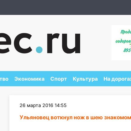
тво
Экономика
Спорт
Культура
На дорога
26 марта 2016 14:55
Ульяновец воткнул нож в шею знакомо