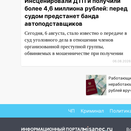
Инсценировали ДТП и получили
и случайно задушил его: суд
более 4,6 миллиона рублей: перед
вынес приговор
судом предстанет банда
11:38
В Ленинском районе
автоподставщиков
пожар полностью уничтожил
Сегодня, 6 августа, стало известно о передаче в
дачный дом и сарай
суд уголовного дела в отношении членов
11:38
В Госдуме предложили
организованной преступной группы,
отменить ЕГЭ с 2027 года
обвиняемых в мошенничестве при получении
06.08.2026
11:25
В Ульяновске ИИ будет
выявлять нарушителей на
контейнерных площадках
Работающи
неработающ
11:20
Ульяновская
рублей вру
шахматистка Валерия
пенсионерам
Клейменова выиграла два
PrimaMedia
золота в составе сборной мира
ЧП
Криминал
Политик
11:16
В Ульяновске открыли
памятную доску декабристу
ИНФОРМАЦИОННЫЙ ПОРТАЛ
В
Кондратию Рылееву