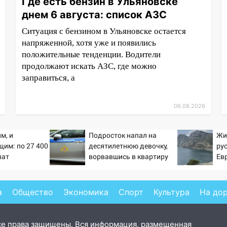
Где есть бензин в Ульяновске
днем 6 августа: список АЗС
Ситуация с бензином в Ульяновске остается
напряженной, хотя уже и появились
положительные тенденции. Водители
продолжают искать АЗС, где можно
заправиться, а
06.08.2026
м, и
Подросток напал на
Жи
им: по 27 400
десятилетнюю девочку,
ру
чат
ворвавшись в квартиру
Ев
 в сентябре -
.ru
а
Общество
Экономика
Спорт
Культура
На до
се права защищены. Вся информация, размещенная