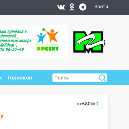
Войти
х
Гороскоп
580
0
му