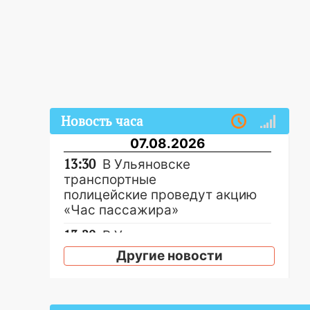
Новость часа
07.08.2026
13:30
В Ульяновске
транспортные
полицейские проведут акцию
«Час пассажира»
13:20
В Ульяновске за один
день обокрали женщину на
Другие новости
пляже и подростка в сквере
13:01
В Димитровграде
мужчина выбросил из машины