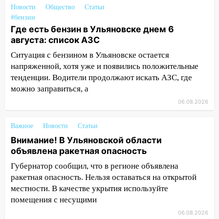
13:00
В суде защитили репутацию
Новости
Общество
Статьи
мужчины, которого необоснованно
#бензин
обвиняли в жестоком обращении с
Где есть бензин в Ульяновске днем 6
животными
августа: список АЗС
Ситуация с бензином в Ульяновске остается
12:28
Миллион на «льготниках»: в
напряженной, хотя уже и появились положительные
Ульяновской области перевозчик
провернул хитрую схему с чужими
тенденции. Водители продолжают искать АЗС, где
проездными
можно заправиться, а
06.08.2026
12:10
Ульяновский алиментщик накопил
120 тысяч долга
Важное
Новости
Статьи
11:49
Снят режим «Ракетная
Внимание! В Ульяновской области
опасность» на территории Ульяновской
объявлена ракетная опасность
области
Губернатор сообщил, что в регионе объявлена
11:30
Кабмин РФ разрешил до 1 июля
ракетная опасность. Нельзя оставаться на открытой
2027 года импорт, выпуск и обращение
местности. В качестве укрытия используйте
бензина Евро 2, Евро 3, Евро 4
помещения с несущими
11:12
Соцсети: на Рябикова автомобиль
06.08.2026