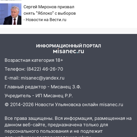
тридцатиградусная жара: какая будет
потребовали ужесточить -
погода в четверг
Сергей Миронов призвал
Новости на Вести.ru
снять "Яблоко" с выборов
06:00
Четыре года борьбы: ульяновские
- Новости на Вести.ru
юристы помогли женщине засудить УК
за плесень на стенах
05:00
Кому 6 августа звезды сулят
ИНФОРМАЦИОННЫЙ ПОРТАЛ
прибыль, а кому — испытания на
прочность
Возрастная категория 18+
05.08.2026
Телефон: (8422) 46-26-70
22:58
Соцсети: на проспекте Тюленева
E-mail: misanec@yandex.ru
ДТП с мотоциклистом
Главный редактор - Мисанец З.Ф.
20:22
Мошенники обманули 92-летнюю
Учредитель - ИП Мисанец Р.Р.
жительницу Ульяновской области
© 2014-2026 Новости Ульяновска онлайн
misanec.ru
19:14
Житель Ульяновской области
подвез троих незнакомцев на трассе и
Все права защищены. Вся информация, размещенная на
заработал уголовное дело
данном веб-сайте, предназначена только для
персонального пользования и не подлежит
18:14
Прогноз погоды на 6 августа в