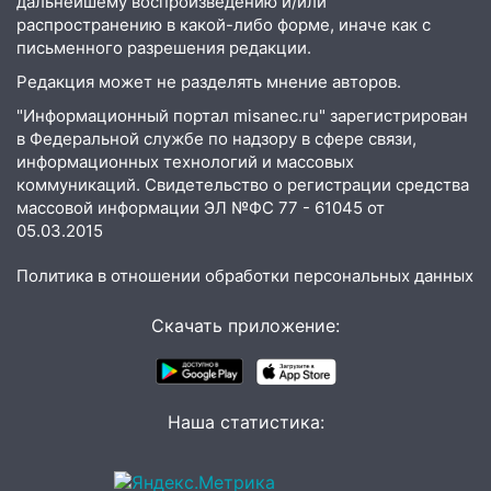
дальнейшему воспроизведению и/или
Ульяновской области
распространению в какой-либо форме, иначе как с
письменного разрешения редакции.
18:00
Мотофристайл, рок и силовой
Редакция может не разделять мнение авторов.
экстрим: в Ульяновске пройдет
большой фестиваль «Наше время»
"Информационный портал misanec.ru" зарегистрирован
в Федеральной службе по надзору в сфере связи,
17:30
Где есть бензин в Ульяновске 5
информационных технологий и массовых
августа после рабочего дня: список АЗС
коммуникаций. Свидетельство о регистрации средства
массовой информации ЭЛ №ФС 77 - 61045 от
17:05
«Обыск» по видеосвязи: в
05.03.2015
Ульяновске задержали 19-летнюю
сообщницу мошенников
Политика в отношении обработки персональных данных
16:12
Едва не перерезал горло: в
Скачать приложение:
Вешкайме посиделки с судимым
знакомым закончились для женщины
больницей
16:06
18-летняя девушка без прав
Наша статистика:
перевернулась на мопеде и попала в
больницу