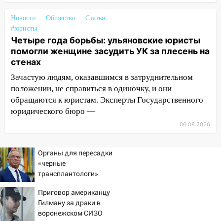
врезался в забор
Новости
Общество
Статьи
10:27
Где есть бензин в Ульяновске
#юристы
днем 6 августа: список АЗС
Четыре года борьбы: ульяновские юристы
помогли женщине засудить УК за плесень на
10:16
Внимание! В Ульяновской области
стенах
объявлена ракетная опасность
Зачастую людям, оказавшимся в затруднительном
10:00
В Старомайнском районе утонул
положении, не справиться в одиночку, и они
51-летний мужчина
обращаются к юристам. Эксперты Государственного
09:50
юридического бюро —
В Ульяновске черный коршун
застрял в тепловозе
06.08.2026
09:44
Ульяновские спасатели помогли
юному велосипедисту на улице
Органы для пересадки
Чернышевского
«черные
трансплантологи»
08:21
В Заволжском районе украли два
извлекали у еще живых
велосипеда
Приговор американцу
пациентов
Гилману за драки в
07:18
В Ульяновск идет
воронежском СИЗО