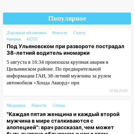
руководителя частной компании
наказали за сокрытие прошлого своего
сотрудник
Популярное
18:02
В Ульяновск едут звезды
баскетбола!
Дорожная обстановка
Новости
Статьи
#авария
#ДТП
17:08
Ульяновский областной суд
Под Ульяновском при развороте пострадал
оставил в силе приговор руководству
38-летний водитель иномарки
«УльяновскФармации» за махинации на
3,2 млн рублей
5 августа в 16:34 произошла крупная авария в
Цильнинском районе. По предварительной
16:09
Ветераны легкой атлетики из
информации ГАИ, 38-летний мужчина за рулем
Ульяновска успешно выступили на
автомобиля «Хонда Аккорд» при
Чемпионате России
07.08.2026
16:02
В Ульяновской области убрали
более 28% площадей зерновых и
Медицина
Новости
Статьи
зернобобовых культур
"Каждая пятая женщина и каждый второй
мужчина в мире сталкиваются с
15:51
Бросила кирпич в жену брата: в
алопецией": врач рассказал, чем может
Ульяновской области завели дело на
быть вызвано облысение и как с этим