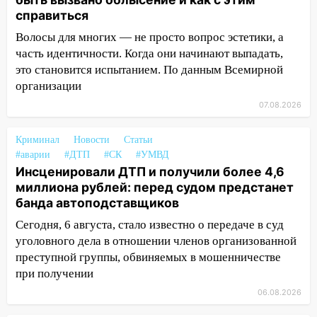
агрессивную женщину
справиться
15:47
На улице Радищева сбили
Волосы для многих — не просто вопрос эстетики, а
курьера: крупная авария в Ульяновске
часть идентичности. Когда они начинают выпадать,
15:15
Проводил до квартиры и ограбил:
это становится испытанием. По данным Всемирной
новый кавалер женщины оказался
организации
рецидивистом
07.08.2026
14:26
В Ульяновске ограничат движение
Криминал
Новости
Статьи
по улице Ефремова
#аварии
#ДТП
#СК
#УМВД
14:23
67% ульяновцев готовы
Инсценировали ДТП и получили более 4,6
передумать увольняться, если им
миллиона рублей: перед судом предстанет
повысят зарплату
банда автоподставщиков
Сегодня, 6 августа, стало известно о передаче в суд
14:01
Инсценировали ДТП и получили
уголовного дела в отношении членов организованной
более 4,6 миллиона рублей: перед
судом предстанет банда
преступной группы, обвиняемых в мошенничестве
автоподставщиков
при получении
06.08.2026
13:36
В Инзе произошел крупный пожар