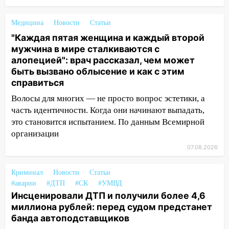
полицейские проведут акцию «Час
пассажира»
Медицина
Новости
Статьи
13:20
В Ульяновске за один день
"Каждая пятая женщина и каждый второй
обокрали женщину на пляже и
мужчина в мире сталкиваются с
подростка в сквере
алопецией": врач рассказал, чем может
быть вызвано облысение и как с этим
13:01
В Димитровграде мужчина
справиться
выбросил из машины страйкбольную
Волосы для многих — не просто вопрос эстетики, а
гранату: его задержали
часть идентичности. Когда они начинают выпадать,
12:34
На Ульяновскую область
это становится испытанием. По данным Всемирной
надвигается сильнейшая непогода: град
организации
и шквал до 27 м/с
07.08.2026
12:31
Ульяновец хотел купить иномарку
из Европы и потерял 760 тысяч рублей
Криминал
Новости
Статьи
#аварии
#ДТП
#СК
#УМВД
12:20
В Чердаклинском районе
Инсценировали ДТП и получили более 4,6
столкнулись «Лада» и Chevrolet:
миллиона рублей: перед судом предстанет
пострадал 14-летний подросток
банда автоподставщиков