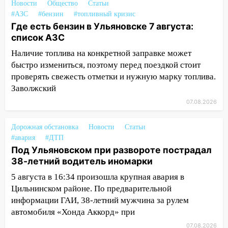
Новости
Общество
Статьи
#АЗС
#бензин
#топливный кризис
15:27
Прокуратура проверяет
Где есть бензин в Ульяновске 7 августа:
капремонт школы в селе Кивать
список АЗС
15:08
В Кузоватово после прокурорской
Наличие топлива на конкретной заправке может
проверки обновили разметку на
быстро измениться, поэтому перед поездкой стоит
пешеходных переходах
проверять свежесть отметки и нужную марку топлива.
14:40
На проспекте Гая в Ульяновске
Заволжский
запретили остановку автомобилей на
07.08.2026
50-метровом участке
Дорожная обстановка
Новости
Статьи
14:22
В Новом городе 8 августа пройдет
#авария
#ДТП
большой фестиваль «Наше время» с
Под Ульяновском при развороте пострадал
мотофристайлом и концертом
38-летний водитель иномарки
«Мураками»
5 августа в 16:34 произошла крупная авария в
14:04
Жару смоет ливнями: прогноз
Цильнинском районе. По предварительной
погоды в Ульяновской области на
информации ГАИ, 38-летний мужчина за рулем
выходные 8-9 августа
автомобиля «Хонда Аккорд» при
13:30
В Ульяновске транспортные
07.08.2026