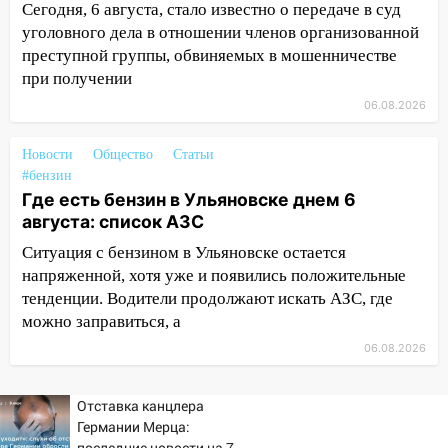
12:00
Где есть бензин в Ульяновске 7
Сегодня, 6 августа, стало известно о передаче в суд
августа: список АЗС
уголовного дела в отношении членов организованной
преступной группы, обвиняемых в мошенничестве
11:50
Заснул рядом с ребёнком и
при получении
случайно задушил его: суд вынес
06.08.2026
приговор
11:38
В Ленинском районе пожар
Новости
Общество
Статьи
полностью уничтожил дачный дом и
#бензин
сарай
Где есть бензин в Ульяновске днем 6
августа: список АЗС
11:38
В Госдуме предложили отменить
ЕГЭ с 2027 года
Ситуация с бензином в Ульяновске остается
напряженной, хотя уже и появились положительные
11:25
В Ульяновске ИИ будет выявлять
тенденции. Водители продолжают искать АЗС, где
нарушителей на контейнерных
можно заправиться, а
площадках
06.08.2026
11:20
Ульяновская шахматистка
Валерия Клейменова выиграла два
Отставка канцлера
золота в составе сборной мира
Германии Мерца:
последние новости на 7