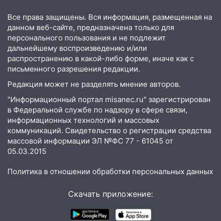
млн рублей
Все права защищены. Вся информация, размещенная на
08:22
Подросток на питбайке сбил
данном веб-сайте, предназначена только для
велосипедистку: пострадали двое
персонального пользования и не подлежит
дальнейшему воспроизведению и/или
07:20
Жара возвращается: ожидается
распространению в какой-либо форме, иначе как с
знойный и сухой четверг
письменного разрешения редакции.
06:00
Редакция может не разделять мнение авторов.
Под Ульяновском при развороте
пострадал 38-летний водитель
"Информационный портал misanec.ru" зарегистрирован
иномарки
в Федеральной службе по надзору в сфере связи,
информационных технологий и массовых
05:00
«Каждая пятая женщина и каждый
коммуникаций. Свидетельство о регистрации средства
второй мужчина в мире сталкиваются с
массовой информации ЭЛ №ФС 77 - 61045 от
алопецией»: врач рассказал, чем может
05.03.2015
быть вызвано облысение и как с этим
справиться
Политика в отношении обработки персональных данных
03:30
Гороскоп на 7 августа: пятница
Скачать приложение:
принесет прилив творческой энергии и
отличные шансы исправить старые
ошибки