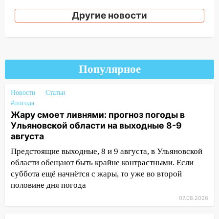
ремонтируют дороги, ставят остановки
Другие новости
и проводят новое освещение
16:35
В Ульяновске установили ещё
девять бункеров для крупногабаритного
мусора
Популярное
16:26
В Ульяновске бесплатно покажут
матч «Волги» под открытым небом
Новости
Статьи
#погода
16:12
В Ульяновском госуниверситете
Жару смоет ливнями: прогноз погоды в
разработают отечественный прибор для
Ульяновской области на выходные 8-9
цифровой ПЦР
августа
15:47
Ульяновцы могут вернуть деньги
Предстоящие выходные, 8 и 9 августа, в Ульяновской
за абонементы закрывшегося фитнес-
области обещают быть крайне контрастными. Если
клуба «Рекорд-Fitness»
суббота ещё начнётся с жары, то уже во второй
15:34
После вмешательства
половине дня погода
прокуратуры в селах Ульяновской
07.08.2026
области привели в порядок детские
площадки