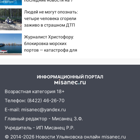
11:16
В Ульяновске открыли памятную
августа 2026 и прогнозы
доску декабристу Кондратию Рылееву
Людей не могут опознать:
10:40
четыре человека сгорели
В Ульяновске спасатели ночью
заживо в страшном ДТП
нашли потерявшегося в заброшенных
на трассе 07/08/2026 –
садах 79-летнего мужчину
Журналист Христофору:
Новости
10:26
блокировка морских
На нескольких улицах Ульяновска
портов — катастрофа для
временно отключили холодную воду
Украины
10:14
В Ульяновске двоих участников
коррупционной схемы при ЦГКБ
отправили в колонию на 7 и 8 лет
ИНФОРМАЦИОННЫЙ ПОРТАЛ
09:52
Ночью беспилотники сбили над
Возрастная категория 18+
соседними Татарстаном и Саратовской
Телефон: (8422) 46-26-70
областью
E-mail: misanec@yandex.ru
09:41
Диана Шурыгина уверовала в
Главный редактор - Мисанец З.Ф.
Бога в СИЗО
Учредитель - ИП Мисанец Р.Р.
09:35
В Ульяновске директора фирмы
© 2014-2026 Новости Ульяновска онлайн
misanec.ru
будут судить за неуплату налогов на 48