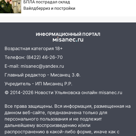
БПЛА пострадал склад
04.08.2026
Вайлдберриз и постройки
в СНТ – Новости Твери и
23:27
Прокуратура проверяет
городов Тверской
капремонт школы в посёлке Налейка
области сегодня -
22:33
Прокуратура проверяет
Afanasy.biz – Тверские
ИНФОРМАЦИОННЫЙ ПОРТАЛ
спортивные объекты в Старой Майне
новости. Новости
Возрастная категория 18+
21:01
Ульяновцев приглашают сдать
Телефон: (8422) 46-26-70
кровь: День донора пройдёт 6 августа
E-mail: misanec@yandex.ru
20:17
Ульяновская область девятую
Главный редактор - Мисанец З.Ф.
неделю подряд удерживает самые
низкие цены на подсолнечное масло
Учредитель - ИП Мисанец Р.Р.
© 2014-2026 Новости Ульяновска онлайн
misanec.ru
19:33
Коровы-рекордсменки: в
Ульяновской области выросли надои
Все права защищены. Вся информация, размещенная на
молока
данном веб-сайте, предназначена только для
18:20
В Ульяновской области до конца
персонального пользования и не подлежит
года благоустроят 20 родников
дальнейшему воспроизведению и/или
распространению в какой-либо форме, иначе как с