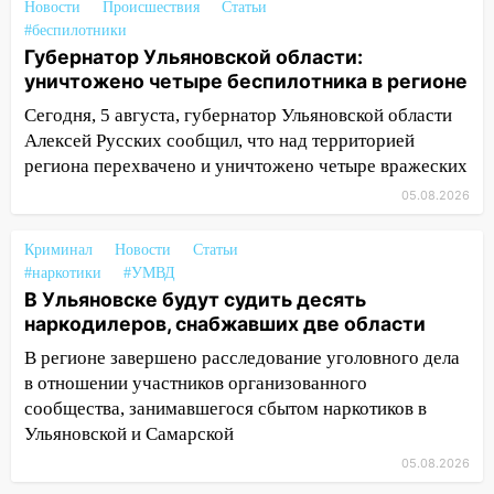
Новости
Происшествия
Статьи
припаркованный автомобиль
#беспилотники
Губернатор Ульяновской области:
12:37
Переезжал «зебру» на
уничтожено четыре беспилотника в регионе
велосипеде и попал под колеса
Сегодня, 5 августа, губернатор Ульяновской области
12:18
Вспыхнул изнутри: в
Алексей Русских сообщил, что над территорией
Железнодорожном районе горела дача
региона перехвачено и уничтожено четыре вражеских
11:33
В Засвияжье под колёса авто
05.08.2026
попал мужчина
11:17
Криминал
В Радищевском районе сгорели
Новости
Статьи
#наркотики
#УМВД
хозяйственные постройки
В Ульяновске будут судить десять
11:00
В Канадее горел жилой дом
наркодилеров, снабжавших две области
10:18
В регионе завершено расследование уголовного дела
Губернатор Ульяновской области:
уничтожено четыре беспилотника в
в отношении участников организованного
регионе
сообщества, занимавшегося сбытом наркотиков в
Ульяновской и Самарской
10:00
В Ульяновске дотла сгорел
05.08.2026
легковой автомобиль