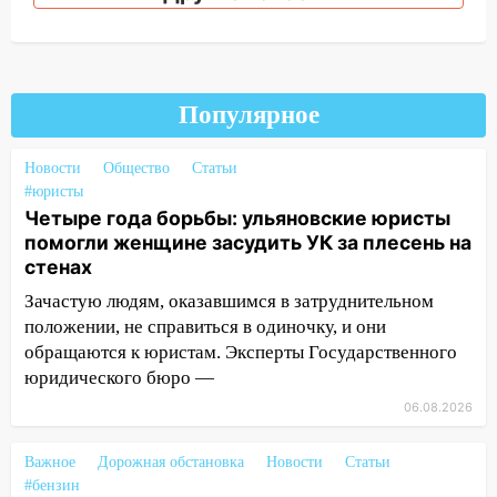
18:14
Прогноз погоды на 6 августа в
Ульяновской области
18:00
Мотофристайл, рок и силовой
Популярное
экстрим: в Ульяновске пройдет
большой фестиваль «Наше время»
Новости
Общество
Статьи
17:30
Где есть бензин в Ульяновске 5
#юристы
августа после рабочего дня: список АЗС
Четыре года борьбы: ульяновские юристы
помогли женщине засудить УК за плесень на
17:05
«Обыск» по видеосвязи: в
стенах
Ульяновске задержали 19-летнюю
сообщницу мошенников
Зачастую людям, оказавшимся в затруднительном
положении, не справиться в одиночку, и они
16:12
Едва не перерезал горло: в
обращаются к юристам. Эксперты Государственного
Вешкайме посиделки с судимым
юридического бюро —
знакомым закончились для женщины
06.08.2026
больницей
16:06
18-летняя девушка без прав
Важное
Дорожная обстановка
Новости
Статьи
перевернулась на мопеде и попала в
#бензин