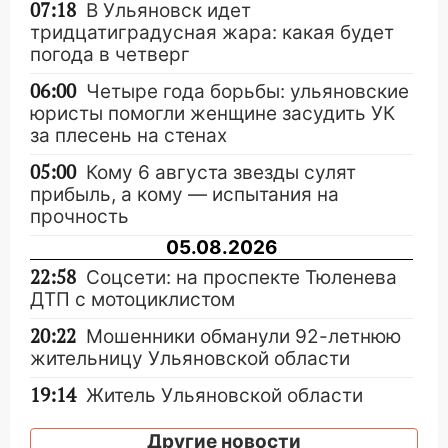
07:18
В Ульяновск идет
тридцатиградусная жара: какая будет
погода в четверг
06:00
Четыре года борьбы: ульяновские
юристы помогли женщине засудить УК
за плесень на стенах
05:00
Кому 6 августа звезды сулят
прибыль, а кому — испытания на
прочность
05.08.2026
22:58
Соцсети: на проспекте Тюленева
ДТП с мотоциклистом
20:22
Мошенники обманули 92-летнюю
жительницу Ульяновской области
19:14
Житель Ульяновской области
подвез троих незнакомцев на трассе и
заработал уголовное дело
Другие новости