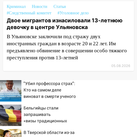
09:39
В Ульяновске будут судить десять
Криминал
Новости
Статьи
наркодилеров, снабжавших две области
#Следственный комитет
#Уголовное дело
Двое мигрантов изнасиловали 13-летнюю
09:25
Вынесли приговор дебоширам,
девочку в центре Ульяновска
избившим мужчину в трамвае
В Ульяновске заключили под стражу двух
08:27
Ульяновская полиция получила
иностранных граждан в возрасте 20 и 22 лет. Им
один из шести уникальных автомобилей
предъявлено обвинение в совершении особо тяжкого
в России
преступления против 13-летней
07:02
Жара отступит: какой будет
05.08.2026
погода в Ульяновске днем 5 августа
"Убил профессора страх":
06:10
Двое мигрантов изнасиловали 13-
Кто на самом деле
летнюю девочку в центре Ульяновска
виноват в смерти ученого
06:00
Мертвеца выкопали, посадили в
Зезина, остановившего
Бельгийцы стали
мешок и попытались утопить в Волге
мальчишек на поле с
запрашивать
горохом
05:30
Астрологи назвали самый
«визы традиционных
опасный день августа: что ждет каждый
ценностей» в посольстве
В Тверской области из-за
знак 5 августа
РФ