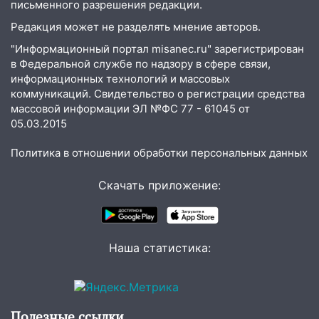
17:27
В Ульяновской области 114 детей-
письменного разрешения редакции.
сирот получили жильё с начала года
Редакция может не разделять мнение авторов.
16:43
Дорожный сезон перевалил за
"Информационный портал misanec.ru" зарегистрирован
экватор: в Ульяновской области
в Федеральной службе по надзору в сфере связи,
обновили половину региональных трасс
информационных технологий и массовых
коммуникаций. Свидетельство о регистрации средства
16:31
В Ульяновской области
массовой информации ЭЛ №ФС 77 - 61045 от
капитально отремонтируют 101
05.03.2015
многоквартирный дом
Политика в отношении обработки персональных данных
16:30
Прогноз погоды в Ульяновской
области на 5 августа
Скачать приложение:
16:20
В Сурском районе сёла оказались
не защищены от лесных пожаров
16:12
Пуля пробила окно квартиры на
Наша статистика:
16-м этаже в Ульяновске
16:10
Прокуратура потребовала
усилить борьбу со свалками в
Инзенском районе
Полезные ссылки