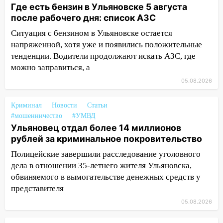
больницу
Где есть бензин в Ульяновске 5 августа
после рабочего дня: список АЗС
15:59
Ульяновец отдал более 14
миллионов рублей за криминальное
Ситуация с бензином в Ульяновске остается
покровительство
напряженной, хотя уже и появились положительные
тенденции. Водители продолжают искать АЗС, где
15:32
На «кольце» кроссовер сбил 18-
можно заправиться, а
летнего мопедиста
05.08.2026
15:00
В Ульяновске после тройного ДТП
госпитализировали 25-летнего байкера
Криминал
Новости
Статьи
#мошенничество
#УМВД
14:32
На Ульяновскую область
Ульяновец отдал более 14 миллионов
надвигается жара
рублей за криминальное покровительство
14:08
Пешеход переходил по «зебре»:
Полицейские завершили расследование уголовного
подробности серьезной аварии на
дела в отношении 35-летнего жителя Ульяновска,
Фруктовой
обвиняемого в вымогательстве денежных средств у
представителя
13:30
В Димитровграде на улице
Трудовой горело здание
05.08.2026
13:00
Водитель без прав врезался в