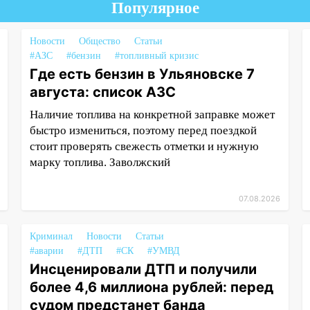
Популярное
Новости
Общество
Статьи
#АЗС
#бензин
#топливный кризис
Где есть бензин в Ульяновске 7
августа: список АЗС
Наличие топлива на конкретной заправке может
быстро измениться, поэтому перед поездкой
стоит проверять свежесть отметки и нужную
марку топлива. Заволжский
07.08.2026
Криминал
Новости
Статьи
#аварии
#ДТП
#СК
#УМВД
Инсценировали ДТП и получили
более 4,6 миллиона рублей: перед
судом предстанет банда