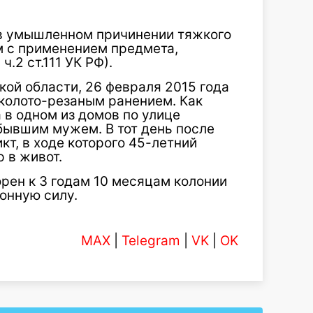
 в умышленном причинении тяжкого
м с применением предмета,
.2 ст.111 УК РФ).
ой области, 26 февраля 2015 года
 колото-резаным ранением. Как
в одном из домов по улице
бывшим мужем. В тот день после
т, в ходе которого 45-летний
 в живот.
рен к 3 годам 10 месяцам колонии
онную силу.
MAX
|
Telegram
|
VK
|
OK