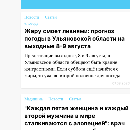
Федерации
19:30
Ульяновцев приглашают
поддержать «Симбирскую
Новости
Статьи
чебурашку» на фестивале
#погода
«ФормАРТ»
Жару смоет ливнями: прогноз
погоды в Ульяновской области на
18:11
Ульяновская область
выходные 8-9 августа
стала пилотным регионом
проекта «Культурное
Предстоящие выходные, 8 и 9 августа, в
долголетие»
Ульяновской области обещают быть крайне
контрастными. Если суббота ещё начнётся с
17:16
В реанимацию
жары, то уже во второй половине дня погода
Ульяновской областной
больницы поступили шесть
07.08.2026
новых аппаратов ИВЛ
Медицина
Новости
Статьи
16:51
В Чердаклинском районе
ремонтируют дороги, ставят
"Каждая пятая женщина и каждый
остановки и проводят новое
второй мужчина в мире
освещение
сталкиваются с алопецией": врач