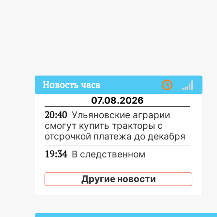
Новость часа
07.08.2026
20:40
Ульяновские аграрии
смогут купить тракторы с
отсрочкой платежа до декабря
19:34
В следственном
управлении состоялось
торжественное мероприятие,
Другие новости
приуроченное к празднованию
Дня сотрудника органов
следствия Российской