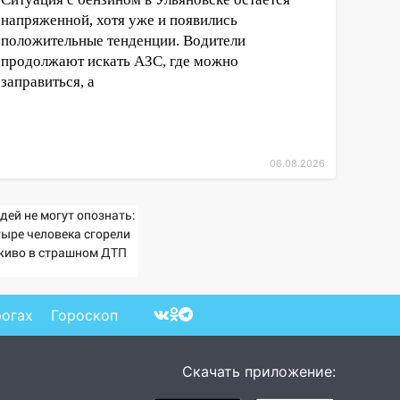
напряженной, хотя уже и появились
положительные тенденции. Водители
продолжают искать АЗС, где можно
заправиться, а
06.08.2026
дей не могут опознать:
тыре человека сгорели
живо в страшном ДТП
 трассе 07/08/2026 –
вости
рогах
Гороскоп
Скачать приложение: