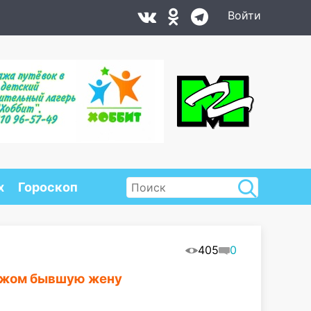
Войти
х
Гороскоп
405
0
ножом бывшую жену