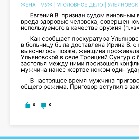
ЖЕНА
|
МУЖ
|
УГОЛОВНОЕ ДЕЛО
|
УЛЬЯНОВСК
Евгений В. признан судом виновным
вреда здоровью человека, совершенно
используемого в качестве оружия (п.«з» ч
Как сообщает прокуратура Ульяновск
в больницу была доставлена Ирина В. с
выяснилось позже, женщина проживала 
Ульяновской в селе Троицкий Сунгур с 
застолья между ними произошел конфлик
мужчина нанес жертве ножом один удар
В настоящее время мужчина пригово
общего режима. Приговор вступил в зак
0
0