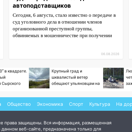
автоподставщиков
Сегодня, 6 августа, стало известно о передаче в
суд уголовного дела в отношении членов
организованной преступной группы,
обвиняемых в мошенничестве при получении
06.08.2026
0” в квадрате.
Крупный град и
Лю
тый
шквалистый ветер
че
л Сырского
обещают ульяновцам на
за
выходные
на
Но
а
Общество
Экономика
Спорт
Культура
На до
се права защищены. Вся информация, размещенная
 данном веб-сайте, предназначена только для