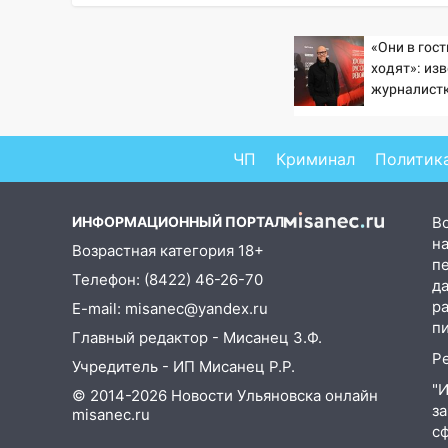
предстанет банда
автоподставщиков
«Они в гос
ходят»: из
13:36
В Инзе произошел
журналист
крупный пожар
подтверди
Бондарчука
13:00
В суде защитили
репутацию мужчины, которого
ЧП
Криминал
Политик
необоснованно обвиняли в
жестоком обращении с
ИНФОРМАЦИОННЫЙ ПОРТАЛ
В
животными
на
Возрастная категория 18+
12:28
Миллион на «льготниках»:
п
Телефон: (8422) 46-26-70
в Ульяновской области
д
перевозчик провернул хитрую
р
E-mail: misanec@yandex.ru
схему с чужими проездными
п
Главный редактор - Мисанец З.Ф.
Р
12:10
Ульяновский алиментщик
Учредитель - ИП Мисанец Р.Р.
накопил 120 тысяч долга
"
© 2014-2026 Новости Ульяновска онлайн
з
misanec.ru
11:49
Снят режим «Ракетная
с
опасность» на территории