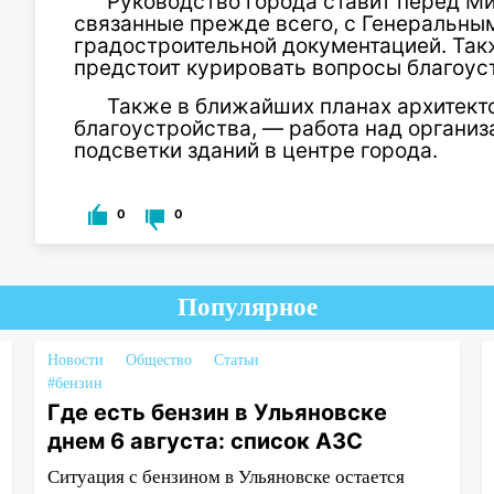
Руководство города ставит перед М
связанные прежде всего, с Генеральны
градостроительной документацией. Так
предстоит курировать вопросы благоуст
Также в ближайших планах архитекто
благоустройства, — работа над органи
подсветки зданий в центре города.
0
0
Популярное
Новости
Общество
Статьи
#бензин
Где есть бензин в Ульяновске
днем 6 августа: список АЗС
Ситуация с бензином в Ульяновске остается