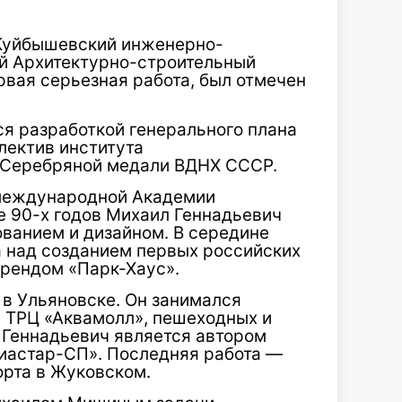
 Куйбышевский инженерно-
й Архитектурно-строительный
ервая серьезная работа, был отмечен
я разработкой генерального плана
лектив института
 Серебряной медали ВДНХ СССР.
 международной Академии
ле 90-х годов Михаил Геннадьевич
ованием и дизайном. В середине
 над созданием первых российских
брендом «Парк-Хаус».
 в Ульяновске. Он занимался
 ТРЦ «Аквамолл», пешеходных и
 Геннадьевич является автором
виастар-СП». Последняя работа —
орта в Жуковском.