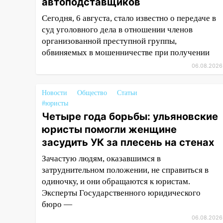
автоподставщиков
завели дело на агрессивную
Сегодня, 6 августа, стало известно о передаче в
женщину
суд уголовного дела в отношении членов
15:47
На улице Радищева
организованной преступной группы,
сбили курьера: крупная авария
обвиняемых в мошенничестве при получении
в Ульяновске
06.08.2026
15:15
Проводил до квартиры и
ограбил: новый кавалер
Новости
Общество
Статьи
женщины оказался
#юристы
рецидивистом
Четыре года борьбы: ульяновские
юристы помогли женщине
14:26
В Ульяновске ограничат
движение по улице Ефремова
засудить УК за плесень на стенах
14:23
Зачастую людям, оказавшимся в
67% ульяновцев готовы
передумать увольняться, если
затруднительном положении, не справиться в
им повысят зарплату
одиночку, и они обращаются к юристам.
Эксперты Государственного юридического
14:01
Инсценировали ДТП и
бюро —
получили более 4,6 миллиона
06.08.2026
рублей: перед судом