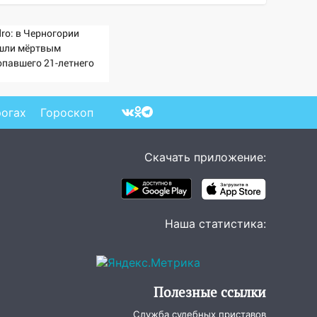
ro: в Черногории
шли мёртвым
опавшего 21-летнего
ссиянина
рогах
Гороскоп
Скачать приложение:
Наша статистика:
Полезные ссылки
Служба судебных приставов