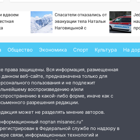
ти вдвоем
Спасатели отказались от
Jed
вестная
эвакуации тела Натальи
на
ка
Наговицыной с
пр
ла роман
семитысячника
ро
 и Исаковой
а
Общество
Экономика
Спорт
Культура
На до
се права защищены. Вся информация, размещенная
 данном веб-сайте, предназначена только для
ерсонального пользования и не подлежит
альнейшему воспроизведению и/или
аспространению в какой-либо форме, иначе как с
исьменного разрешения редакции.
едакция может не разделять мнение авторов.
Информационный портал misanec.ru"
арегистрирован в Федеральной службе по надзору в
фере связи, информационных технологий и