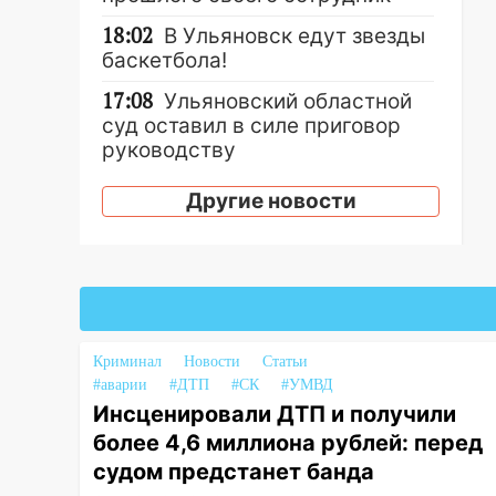
18:02
В Ульяновск едут звезды
баскетбола!
17:08
Ульяновский областной
суд оставил в силе приговор
руководству
«УльяновскФармации» за
махинации на 3,2 млн рублей
Другие новости
16:09
Ветераны легкой
атлетики из Ульяновска
успешно выступили на
Чемпионате России
16:02
В Ульяновской области
Криминал
Новости
Статьи
убрали более 28% площадей
#аварии
#ДТП
#СК
#УМВД
зерновых и зернобобовых
Инсценировали ДТП и получили
культур
более 4,6 миллиона рублей: перед
15:51
Бросила кирпич в жену
судом предстанет банда
брата: в Ульяновской области