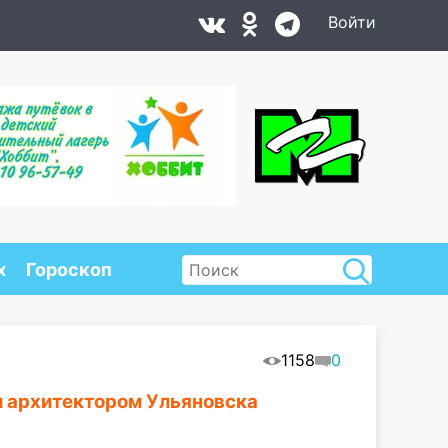
Войти
х
Гороскоп
1158
0
 архитектором Ульяновска