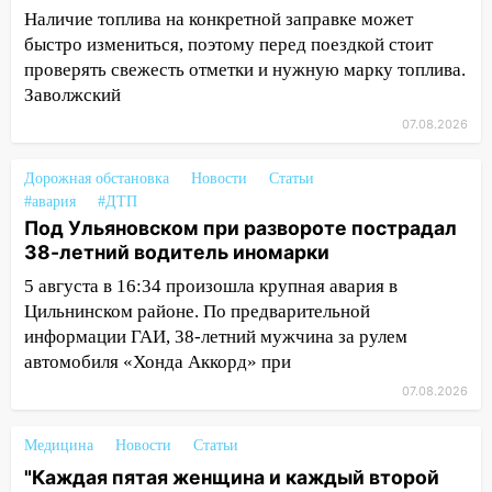
Наличие топлива на конкретной заправке может
03:30
Гороскоп на 7 августа: пятница
быстро измениться, поэтому перед поездкой стоит
принесет прилив творческой энергии и
проверять свежесть отметки и нужную марку топлива.
отличные шансы исправить старые
Заволжский
ошибки
07.08.2026
06.08.2026
23:20
Прогноз погоды на 7 августа в
Дорожная обстановка
Новости
Статьи
Ульяновской области
#авария
#ДТП
Под Ульяновском при развороте пострадал
20:04
Ульяновцев приглашают на забег,
38-летний водитель иномарки
посвящённый Дню воздушного флота
России
5 августа в 16:34 произошла крупная авария в
Цильнинском районе. По предварительной
19:12
В Ульяновской области
информации ГАИ, 38-летний мужчина за рулем
руководителя частной компании
автомобиля «Хонда Аккорд» при
наказали за сокрытие прошлого своего
сотрудник
07.08.2026
18:02
В Ульяновск едут звезды
Медицина
Новости
Статьи
баскетбола!
"Каждая пятая женщина и каждый второй