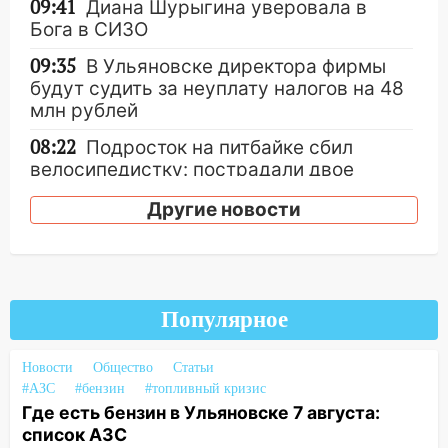
09:41
Диана Шурыгина уверовала в
Бога в СИЗО
09:35
В Ульяновске директора фирмы
будут судить за неуплату налогов на 48
млн рублей
08:22
Подросток на питбайке сбил
велосипедистку: пострадали двое
07:20
Жара возвращается: ожидается
Другие новости
знойный и сухой четверг
06:00
Под Ульяновском при развороте
пострадал 38-летний водитель
иномарки
Популярное
05:00
«Каждая пятая женщина и каждый
второй мужчина в мире сталкиваются с
Новости
Общество
Статьи
алопецией»: врач рассказал, чем может
#АЗС
#бензин
#топливный кризис
быть вызвано облысение и как с этим
Где есть бензин в Ульяновске 7 августа:
справиться
список АЗС