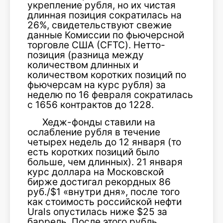
укрепление рубля, но их чистая
длинная позиция сократилась на
26%, свидетельствуют свежие
данные Комиссии по фьючерсной
торговле США (CFTC). Нетто-
позиция (разница между
количеством длинных и
количеством коротких позиций по
фьючерсам на курс рубля) за
неделю по 16 февраля сократилась
с 1656 контрактов до 1228.
Хедж-фонды ставили на
ослабление рубля в течение
четырех недель до 12 января (то
есть коротких позиций было
больше, чем длинных). 21 января
курс доллара на Московской
бирже достигал рекордных 86
руб./$1 «внутри дня», после того
как стоимость российской нефти
Urals опустилась ниже $25 за
баррель. После этого рубль