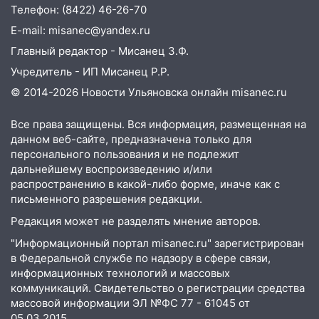
Телефон: (8422) 46-26-70
10:00
В Старомайнском районе утонул
E-mail: misanec@yandex.ru
51-летний мужчина
Главный редактор - Мисанец З.Ф.
09:50
В Ульяновске черный коршун
Учредитель - ИП Мисанец Р.Р.
застрял в тепловозе
© 2014-2026 Новости Ульяновска онлайн
misanec.ru
09:44
Ульяновские спасатели помогли
юному велосипедисту на улице
Все права защищены. Вся информация, размещенная на
Чернышевского
данном веб-сайте, предназначена только для
персонального пользования и не подлежит
08:21
В Заволжском районе украли два
дальнейшему воспроизведению и/или
велосипеда
распространению в какой-либо форме, иначе как с
письменного разрешения редакции.
07:18
В Ульяновск идет
тридцатиградусная жара: какая будет
Редакция может не разделять мнение авторов.
погода в четверг
"Информационный портал misanec.ru" зарегистрирован
в Федеральной службе по надзору в сфере связи,
06:00
Четыре года борьбы: ульяновские
информационных технологий и массовых
юристы помогли женщине засудить УК
коммуникаций. Свидетельство о регистрации средства
за плесень на стенах
массовой информации ЭЛ №ФС 77 - 61045 от
05.03.2015