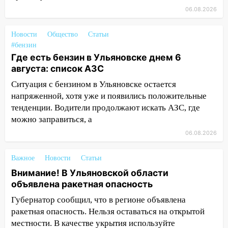
рецидивистом
06.08.2026
14:26
В Ульяновске ограничат движение
по улице Ефремова
Новости
Общество
Статьи
#бензин
14:23
67% ульяновцев готовы
Где есть бензин в Ульяновске днем 6
передумать увольняться, если им
августа: список АЗС
повысят зарплату
Ситуация с бензином в Ульяновске остается
14:01
Инсценировали ДТП и получили
напряженной, хотя уже и появились положительные
более 4,6 миллиона рублей: перед
тенденции. Водители продолжают искать АЗС, где
судом предстанет банда
можно заправиться, а
автоподставщиков
06.08.2026
13:36
В Инзе произошел крупный пожар
Важное
Новости
Статьи
13:00
В суде защитили репутацию
Внимание! В Ульяновской области
мужчины, которого необоснованно
объявлена ракетная опасность
обвиняли в жестоком обращении с
животными
Губернатор сообщил, что в регионе объявлена
ракетная опасность. Нельзя оставаться на открытой
12:28
Миллион на «льготниках»: в
местности. В качестве укрытия используйте
Ульяновской области перевозчик