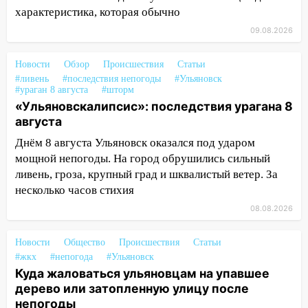
готов, ещё два — почти завершены
характеристика, которая обычно
17:00
«Ульяновскалипсис»: последствия
09.08.2026
урагана 8 августа
Новости
Обзор
Происшествия
Статьи
16:38
Прогноз погоды в Ульяновской
#ливень
#последствия непогоды
#Ульяновск
области на 9 августа
#ураган 8 августа
#шторм
«Ульяновскалипсис»: последствия урагана 8
16:34
Из-за мощной непогоды в
августа
Ульяновске отменили фестиваль «Наше
Днём 8 августа Ульяновск оказался под ударом
время»
мощной непогоды. На город обрушились сильный
16:17
Мелекесский район первым в
ливень, гроза, крупный град и шквалистый ветер. За
Ульяновской области намолотил более
несколько часов стихия
100 тысяч тонн зерна
08.08.2026
15:17
В колледжи и техникумы
Ульяновской области подали более 10
Новости
Общество
Происшествия
Статьи
тысяч заявлений
#жкх
#непогода
#Ульяновск
Куда жаловаться ульяновцам на упавшее
15:04
Фоторепортаж с улиц Ульяновска
дерево или затопленную улицу после
после шторма: поваленные деревья и
непогоды