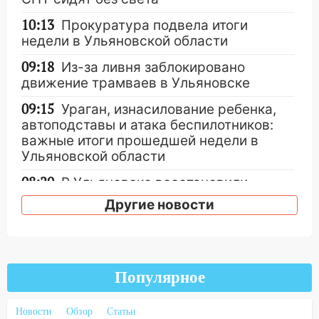
10:13
Прокуратура подвела итоги
недели в Ульяновской области
09:18
Из-за ливня заблокировано
движение трамваев в Ульяновске
09:15
Ураган, изнасилование ребенка,
автоподставы и атака беспилотников:
важные итоги прошедшей недели в
Ульяновской области
08:20
В Ульяновске восстановили
трамвайную и троллейбусную
Другие новости
инфраструктуру после шторма.
08:19
Внимание! В Цильнинском районе
пропал 67-летний мужчина
Популярное
08:11
На Ульяновск снова надвигается
непогода
Новости
Обзор
Статьи