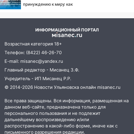
13:17
Непогода в Ульяновске не
принуждению к миру: как
закончится сегодня: сильные ливни
ответила Россия, полный
сохранятся 9 августа
разбор провала операции
Украины от военкора
13:15
Трижды «брал в долг» без спроса:
Коца
ИНФОРМАЦИОННЫЙ ПОРТАЛ
житель Вешкаймского района похитил у
знакомого 191 тысячу рублей
Возрастная категория 18+
13:14
Ураган оторвал светофор на
Телефон: (8422) 46-26-70
проспекте Филатова в Ульяновске
E-mail: misanec@yandex.ru
13:12
Дерево пробило крышу дома на
Главный редактор - Мисанец З.Ф.
Новгородской в Ульяновске и рухнуло
Учредитель - ИП Мисанец Р.Р.
на электрощит
© 2014-2026 Новости Ульяновска онлайн
misanec.ru
13:10
В Заволжском районе дерево
упало во дворе
Все права защищены. Вся информация, размещенная на
данном веб-сайте, предназначена только для
13:08
Ураган ударил по Ульяновску:
персонального пользования и не подлежит
сорванные крыши, поваленные деревья,
дальнейшему воспроизведению и/или
затопленные улицы и остановившиеся
распространению в какой-либо форме, иначе как с
трамваи
письменного разрешения редакции.