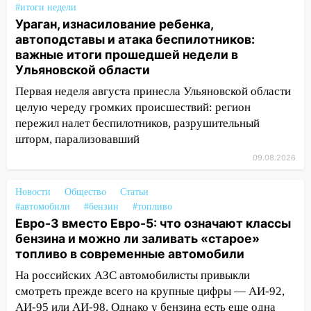
07:30
Евро-3 вместо Евро-5: что
#итоги недели
означают классы бензина и можно ли
Ураган, изнасилование ребенка,
заливать «старое» топливо в
автоподставы и атака беспилотников:
современные автомобили
важные итоги прошедшей недели в
Ульяновской области
06:30
Какая погода будет в Ульяновской
области днем 9 августа
Первая неделя августа принесла Ульяновской области
целую череду громких происшествий: регион
05:05
День, когда всё может
пережил налет беспилотников, разрушительный
измениться: гороскоп на 9 августа —
шторм, парализовавший
три знака получат шанс, который нельзя
09.08.2026
упустить
08.08.2026
Новости
Общество
Статьи
20:10
Во время урагана в Ульяновске на
#автомобили
#бензин
#топливо
Волге перевернулась лодка
Евро-3 вместо Евро-5: что означают классы
бензина и можно ли заливать «старое»
19:55
В Ульяновске упавшее дерево
топливо в современные автомобили
заблокировало в машине двух женщин
На российских АЗС автомобилисты привыкли
17:15
В Ульяновской области
смотреть прежде всего на крупные цифры — АИ-92,
ремонтируют девять мостов: один уже
АИ-95 или АИ-98. Однако у бензина есть еще одна