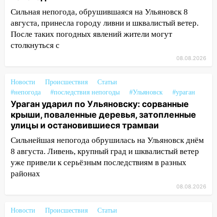
затопленные улицы
Сильная непогода, обрушившаяся на Ульяновск 8
14:28
Ураган вырвал остановку на улице
августа, принесла городу ливни и шквалистый ветер.
Деева в Заволжье
После таких погодных явлений жители могут
столкнуться с
14:26
Жители Ульяновска сами
пытаются расчистить ливнёвки, не
08.08.2026
дождавшись коммунальщиков
Новости
Происшествия
Статьи
14:16
Шторм продолжает ломать город:
#непогода
#последствия непогоды
#Ульяновск
#ураган
на улице Любови Шевцовой рухнул
Ураган ударил по Ульяновску: сорванные
светофор
крыши, поваленные деревья, затопленные
улицы и остановившиеся трамваи
14:14
Студента из Ульяновска обманули
мошенники под видом преподавателя
Сильнейшая непогода обрушилась на Ульяновск днём
8 августа. Ливень, крупный град и шквалистый ветер
14:12
Куда жаловаться ульяновцам на
уже привели к серьёзным последствиям в разных
упавшее дерево или затопленную улицу
районах
после непогоды
08.08.2026
13:59
В Новом городе ураганным
ветром сорвало опалубку со
Новости
Происшествия
Статьи
строящегося дома