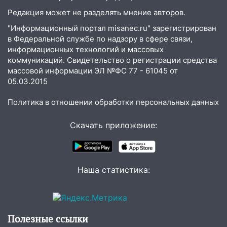
12:17
Ульяновск накрыл крупный град:
Редакция может не разделять мнение авторов.
после ливня город снова уходит под
"Информационный портал misanec.ru" зарегистрирован
воду
в Федеральной службе по надзору в сфере связи,
информационных технологий и массовых
12:12
Прокуратура взяла на контроль
коммуникаций. Свидетельство о регистрации средства
ДТП с шестилетним ребёнком на улице
массовой информации ЭЛ №ФС 77 - 61045 от
Федерации
05.03.2015
12:01
Пьяная женщина сбила
Политика в отношении обработки персональных данных
шестилетнего ребёнка на улице
Федерации: возбуждено уголовное дело
Скачать приложение:
11:16
В Ульяновске ищут 37-летнего
мужчину, пропавшего ещё 19 июля
10:30
От мотофристайла до прогулки с
Наша статистика:
хаски: куда сходить в Ульяновской
области 8–9 августа
10:11
Директора ульяновской
«Нефтяной топливной компании» будут
Полезные ссылки