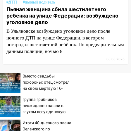
#ДТП
#пьяный водитель
Пьяная женщина сбила шестилетнего
13:54
В мэрии Ульяновска рассказали,
ребёнка на улице Федерации: возбуждено
как устраняют последствия мощного
уголовное дело
шторма
В Ульяновске возбуждено уголовное дело после
13:49
Стихия продолжает крушить
ночного ДТП на улице Федерации, в котором
Ульяновск: дерево рухнуло на дом на
пострадал шестилетний ребёнок. По предварительным
Орджоникидзе
данным полиции, ночью 8
13:47
На Нижней Террасе мощным
08.08.2026
ветром вырвало дерево с корнем
13:46
Сильный ветер сорвал крышу с
Вместо свадьбы –
СТО на проспекте Созидателей
похороны: отец смотрел
на свою мертвую 16-
13:35
Непогода продолжает бить по
летнюю дочь и не мог
транспорту: в Ульяновске трамвай
Группа грибников
сдержать слезы
сошёл с рельсов
неожиданно нашли в
глухом лесу одинокую
13:22
Упавшие деревья перекрыли
испуганную маленькую
дороги в Ульяновске: фото
Итоги 40-дневного плана
девочку с игрушкой
Зеленского по