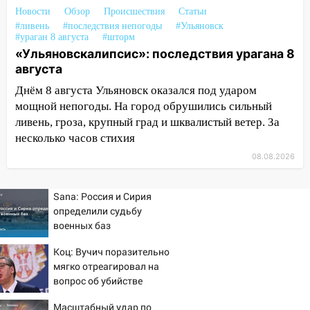
Новости
14:14
Обзор
Происшествия
Статьи
Студента из Ульяновска обманули
#ливень
#последствия непогоды
#Ульяновск
мошенники под видом преподавателя
#ураган 8 августа
#шторм
«Ульяновскалипсис»: последствия урагана 8
14:12
Куда жаловаться ульяновцам на
августа
упавшее дерево или затопленную улицу
после непогоды
Днём 8 августа Ульяновск оказался под ударом
мощной непогоды. На город обрушились сильный
13:59
В Новом городе ураганным
ливень, гроза, крупный град и шквалистый ветер. За
ветром сорвало опалубку со
несколько часов стихия
строящегося дома
08.08.2026
13:54
В мэрии Ульяновска рассказали,
как устраняют последствия мощного
Sana: Россия и Сирия
шторма
определили судьбу
13:49
Стихия продолжает крушить
военных баз
Ульяновск: дерево рухнуло на дом на
Коц: Вучич поразительно
Орджоникидзе
мягко отреагировал на
13:47
На Нижней Террасе мощным
вопрос об убийстве
ветром вырвало дерево с корнем
русских
Масштабный удар по