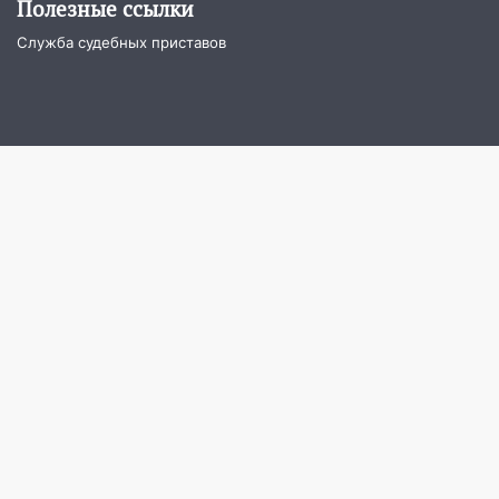
Полезные ссылки
11:16
В Ульяновске ищут 37-летнего
Служба судебных приставов
мужчину, пропавшего ещё 19 июля
10:30
От мотофристайла до прогулки с
хаски: куда сходить в Ульяновской
области 8–9 августа
10:11
Директора ульяновской
«Нефтяной топливной компании» будут
судить за неуплату 48,4 млн рублей
налогов
09:28
Дети на дорогах: пострадали
велосипедисты, мотоциклисты и
пешеходы. Обзор крупных аварий в
Ульяновской области
08:30
Поджог со свечой, 16 сгоревших
домов и выстрел за водку
07:50
Какая погоды будет днем 8