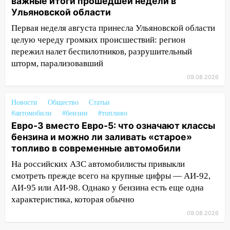
важные итоги прошедшей недели в
16:17
Мелекесский район первым в
Ульяновской области
Ульяновской области намолотил более
100 тысяч тонн зерна
Первая неделя августа принесла Ульяновской области
целую череду громких происшествий: регион
15:17
В колледжи и техникумы
пережил налет беспилотников, разрушительный
Ульяновской области подали более 10
шторм, парализовавший
тысяч заявлений
09.08.2026
15:04
Фоторепортаж с улиц Ульяновска
после шторма: поваленные деревья и
Новости
Общество
Статьи
затопленные улицы
#автомобили
#бензин
#топливо
Евро-3 вместо Евро-5: что означают классы
14:28
Ураган вырвал остановку на улице
бензина и можно ли заливать «старое»
Деева в Заволжье
топливо в современные автомобили
14:26
Жители Ульяновска сами
На российских АЗС автомобилисты привыкли
пытаются расчистить ливнёвки, не
смотреть прежде всего на крупные цифры — АИ-92,
дождавшись коммунальщиков
АИ-95 или АИ-98. Однако у бензина есть еще одна
14:16
Шторм продолжает ломать город:
характеристика, которая обычно
на улице Любови Шевцовой рухнул
09.08.2026
светофор