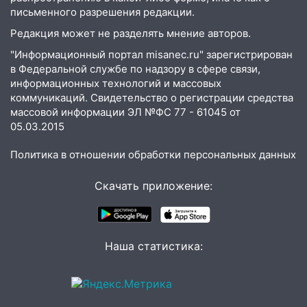
Новгородской в Ульяновске и рухнуло
письменного разрешения редакции.
на электрощит
Редакция может не разделять мнение авторов.
13:10
В Заволжском районе дерево
"Информационный портал misanec.ru" зарегистрирован
упало во дворе
в Федеральной службе по надзору в сфере связи,
информационных технологий и массовых
13:08
Ураган ударил по Ульяновску:
коммуникаций. Свидетельство о регистрации средства
сорванные крыши, поваленные деревья,
массовой информации ЭЛ №ФС 77 - 61045 от
затопленные улицы и остановившиеся
05.03.2015
трамваи
Политика в отношении обработки персональных данных
12:17
Ульяновск накрыл крупный град:
после ливня город снова уходит под
Скачать приложение:
воду
12:12
Прокуратура взяла на контроль
ДТП с шестилетним ребёнком на улице
Федерации
Наша статистика:
12:01
Пьяная женщина сбила
шестилетнего ребёнка на улице
Федерации: возбуждено уголовное дело