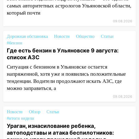
самых авторитетных астрологов Ульяновской области,
08.08.2026
который почти
20:10
Во время урагана в Ульяновске на
09.08.2026
Волге перевернулась лодка
19:55
В Ульяновске упавшее дерево
Дорожная обстановка
Новости
Общество
Статьи
заблокировало в машине двух женщин
#бензин
Где есть бензин в Ульяновске 9 августа:
17:15
В Ульяновской области
список АЗС
ремонтируют девять мостов: один уже
Ситуация с бензином в Ульяновске остается
готов, ещё два — почти завершены
напряженной, хотя уже и появились положительные
17:00
«Ульяновскалипсис»: последствия
тенденции. Водители продолжают искать АЗС, где
урагана 8 августа
можно заправиться, а
16:38
Прогноз погоды в Ульяновской
09.08.2026
области на 9 августа
Новости
Обзор
Статьи
16:34
Из-за мощной непогоды в
#итоги недели
Ульяновске отменили фестиваль «Наше
Ураган, изнасилование ребенка,
время»
автоподставы и атака беспилотников: