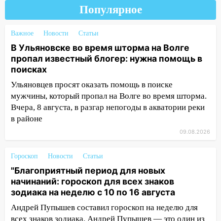
08:20
В Ульяновске восстановили
Популярное
трамвайную и троллейбусную
инфраструктуру после шторма
Важное
Новости
Статьи
08:19
Внимание! В Цильнинском районе
В Ульяновске во время шторма на Волге
пропал 67-летний мужчина
пропал известный блогер: нужна помощь в
поисках
08:11
На Ульяновск снова надвигается
Ульяновцев просят оказать помощь в поиске
непогода
мужчины, который пропал на Волге во время шторма.
07:30
Евро-3 вместо Евро-5: что
Вчера, 8 августа, в разгар непогоды в акватории реки
означают классы бензина и можно ли
в районе
заливать «старое» топливо в
09.08.2026
современные автомобили
06:30
Какая погода будет в Ульяновской
Гороскоп
Новости
Статьи
области днем 9 августа
"Благоприятный период для новых
начинаний: гороскоп для всех знаков
05:05
День, когда всё может
зодиака на неделю с 10 по 16 августа
измениться: гороскоп на 9 августа —
три знака получат шанс, который нельзя
Андрей Пупышев составил гороскоп на неделю для
упустить
всех знаков зодиака. Андрей Пупышев — это один из