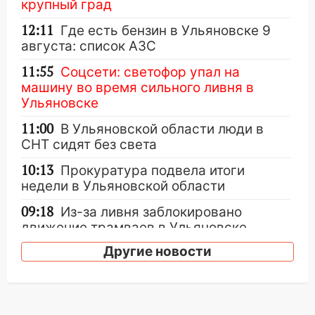
крупный град
12:11
Где есть бензин в Ульяновске 9
августа: список АЗС
11:55
Соцсети: светофор упал на
машину во время сильного ливня в
Ульяновске
11:00
В Ульяновской области люди в
СНТ сидят без света
10:13
Прокуратура подвела итоги
недели в Ульяновской области
09:18
Из-за ливня заблокировано
движение трамваев в Ульяновске
Другие новости
09:15
Ураган, изнасилование ребенка,
автоподставы и атака беспилотников:
важные итоги прошедшей недели в
Ульяновской области