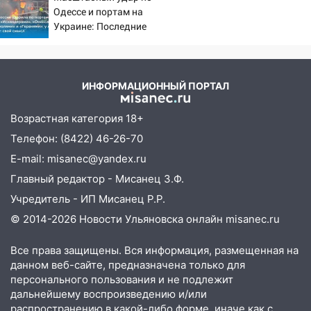
13:46
Сильный ветер сорвал крышу с
Одессе и портам на
СТО на проспекте Созидателей
Украине: Последние
новости, подробности об
13:35
Непогода продолжает бить по
ударах России 9 августа
транспорту: в Ульяновске трамвай
2026 года
сошёл с рельсов
ИНФОРМАЦИОННЫЙ ПОРТАЛ
13:22
Упавшие деревья перекрыли
Возрастная категория 18+
дороги в Ульяновске: фото
Телефон: (8422) 46-26-70
13:17
Непогода в Ульяновске не
E-mail: misanec@yandex.ru
закончится сегодня: сильные ливни
сохранятся 9 августа
Главный редактор - Мисанец З.Ф.
Учредитель - ИП Мисанец Р.Р.
13:15
Трижды «брал в долг» без спроса:
© 2014-2026 Новости Ульяновска онлайн
misanec.ru
житель Вешкаймского района похитил у
знакомого 191 тысячу рублей
Все права защищены. Вся информация, размещенная на
13:14
Ураган оторвал светофор на
данном веб-сайте, предназначена только для
проспекте Филатова в Ульяновске
персонального пользования и не подлежит
дальнейшему воспроизведению и/или
13:12
Дерево пробило крышу дома на
распространению в какой-либо форме, иначе как с