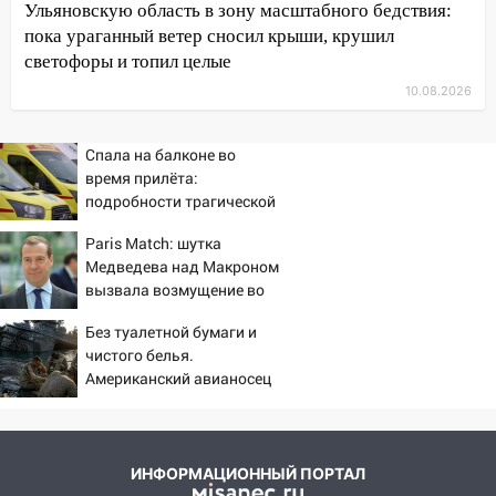
05:00
Боль, скованность и старение
Ульяновскую область в зону масштабного бедствия:
дисков: как повседневные привычки
пока ураганный ветер сносил крыши, крушил
незаметно разрушают наш позвоночник
светофоры и топил целые
10.08.2026
03:00
День скрытых ловушек и
внезапных подарков судьбы: гороскоп
на 10 августа
Спала на балконе во
время прилёта:
09.08.2026
подробности трагической
21:58
В Ульяновске около «нового»
гибели малышки в
моста утопили автомобиль «Вольво»
Paris Match: шутка
Нижнекамске 10/08/2026
Медведева над Макроном
– Новости
20:20
Итоги 9 августа в Ульяновской
вызвала возмущение во
области: разгул стихии, поиски
Франции
человека на Волге и транспортный
Без туалетной бумаги и
коллапс
чистого белья.
Американский авианосец
19:43
Из-за ураганного ветра упали
«Линкольн» медленно
деревья в парке «Победы»
идет ко дну
18:00
Пепелище на Балтийской: в
ИНФОРМАЦИОННЫЙ ПОРТАЛ
Заволжье ульяновские спасатели