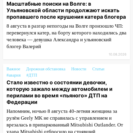
Масштабные поиски на Волге: в
10:51
В Ульяновской области
Ульяновской области продолжают искать
перехвачены четыре беспилотника
пропавшего после крушения катера блогера
10:15
Соцсети: мотоциклист врезался в
8 августа в разгар непогоды на Волге произошло ЧП:
«Калину» в Новом городе
перевернулся катер, на борту которого находились два
человека — девушка Александра и ульяновский
10:11
Во время атаки беспилотников в
блогер Валерий
Нижнекамске погибли люди: в
республике объявили траур
10.08.2026
10:06
За выходные выпало больше
Важное
Дорожная обстановка
Новости
Статьи
месячной нормы осадков и упало 111
#авария
#ДТП
деревьев в Ульяновске
Стало известно о состоянии девочки,
которую зажало между автомобилем и
10:00
В Кузоватово ураганный ветер
перилами во время «пьяного» ДТП на
повредил кровли районного дома
Федерации
культуры и школы
Напомним, ночью 8 августа 40-летняя женщина за
09:20
Момент падения дерева на
рулём Geely MK не справилась с управлением и
машину в Ульяновске попал на видео
врезалась в припаркованный Mitsubishi Outlander. От
09:16
Утро ульяновских водителей
удара Mitsubishi отбросило на стоявший