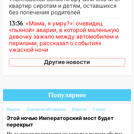
квартир сиротам и детям, оставшихся
без попечения родителей
13:36
«Мама, я умру?»: очевидец
«пьяной» аварии, в которой маленькую
девочку зажало между автомобилем и
перилами, рассказал о событиях
ужасной ночи
13:05
17-летний парень находился за
Другие новости
рулем мотоцикла во время ДТП в Новом
городе: в ГАИ прокомментировали
сегодняшнюю аварию
12:59
Губернатор Ульяновской области
Популярное
выразил соболезнования в связи с
трагедией в Нижнекамске
Важное
Дорожная обстановка
Новости
Статьи
12:53
Число погибших в Нижнекамске
Этой ночью Императорский мост будет
выросло до 13 человек, среди них есть
перекрыт
ребенок
Из-за дождя подрядчики не успели в полном объёме