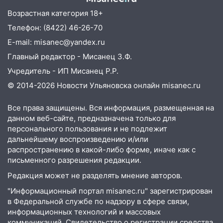
ликвидировали крупный пожар
Возрастная категория 18+
17:15
Прогноз погоды на 10 августа в
Телефон: (8422) 46-26-70
Ульяновской области
E-mail: misanec@yandex.ru
16:00
В Ульяновске во время шторма на
Главный редактор - Мисанец З.Ф.
Волге пропал известный блогер: нужна
Учредитель - ИП Мисанец Р.Р.
помощь в поисках
© 2014-2026 Новости Ульяновска онлайн
misanec.ru
15:28
Соцсети: на «Ауди» упало дерево
в Новом городе
Все права защищены. Вся информация, размещенная на
данном веб-сайте, предназначена только для
15:12
В Ульяновске выгорела кухня в
персонального пользования и не подлежит
многоэтажке
дальнейшему воспроизведению и/или
распространению в какой-либо форме, иначе как с
14:18
Гинеколог рассказала о том, с
письменного разрешения редакции.
какими сложностями сталкиваются
молодые мамы
Редакция может не разделять мнение авторов.
"Информационный портал misanec.ru" зарегистрирован
13:02
Соцсети: на улице Розы
в Федеральной службе по надзору в сфере связи,
Люксембург дерево упало на
информационных технологий и массовых
автомобиль
коммуникаций. Свидетельство о регистрации средства