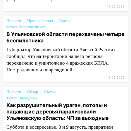
началось с «глухой» пробки на старом
10.08.2026
мосту
09:10
Соцсети: на Московском шоссе в
Новости
Происшествия
Статьи
#атака беспилотников
Ульяновске произошла авария
В Ульяновской области перехвачены четыре
08:02
В Ульяновске во время
беспилотника
диспансеризации у 26-летнего парня
Губернатор Ульяновской области Алексей Русских
выявили онкологию
сообщил, что на территории нашего региона
07:00
Прохладная ночь и ветреный
перехвачено и уничтожено 4 вражеских БПЛА.
день: прогноз погоды в Ульяновске 10
Пострадавших и повреждений
августа
10.08.2026
06:00
Как разрушительный ураган,
потопы и падающие деревья
Новости
Обзор
Статьи
#итоги выходных
парализовали Ульяновскую область: ЧП
Как разрушительный ураган, потопы и
за выходные
падающие деревья парализовали
05:50
Пять украденных лошадей и
Ульяновскую область: ЧП за выходные
смертельная драка
Суббота и воскресенье, 8 и 9 августа, превратили