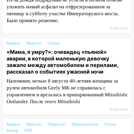
12:46
Масштабные поиски на Волге: в
уложить новый асфальт на отфрезерованном за
Ульяновской области продолжают
пятницу и субботу участке Императорского моста.
искать пропавшего после крушения
Было принято решение,
катера блогера
10.08.2026
11:53
Стало известно о состоянии
девочки, которую зажало между
Важное
Новости
Статьи
автомобилем и перилами во время
«Мама, я умру?»: очевидец «пьяной»
«пьяного» ДТП на Федерации
аварии, в которой маленькую девочку
зажало между автомобилем и перилами,
11:29
Сергей Клопков назначен
рассказал о событиях ужасной ночи
начальником управления
административно-технического
Напомним, ночью 8 августа 40-летняя женщина за
контроля администрации Ульяновска
рулем автомобиля Geely MK не справилась с
управлением и врезалась в припаркованный Mitsubishi
11:12
В Ульяновской области в огне
Outlander. После этого Mitsubishi
погиб один человек
10.08.2026
11:05
12 человек погибли и 39 получили
ранения после атаки беспилотников на
Важное
Новости
Общество
Происшествия
Статьи
Нижнекамск
#катер
#ЧП