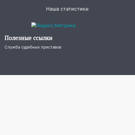
летнего мопедиста
Наша статистика:
15:00
В Ульяновске после тройного ДТП
госпитализировали 25-летнего байкера
14:32
На Ульяновскую область
Полезные ссылки
надвигается жара
Служба судебных приставов
14:08
Пешеход переходил по «зебре»:
подробности серьезной аварии на
Фруктовой
13:30
В Димитровграде на улице
Трудовой горело здание
13:00
Водитель без прав врезался в
припаркованный автомобиль
12:37
Переезжал «зебру» на
велосипеде и попал под колеса
12:18
Вспыхнул изнутри: в