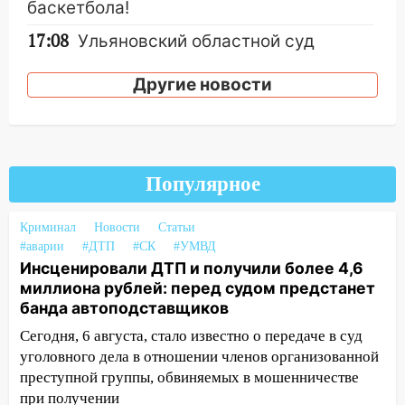
баскетбола!
17:08
Ульяновский областной суд
оставил в силе приговор руководству
«УльяновскФармации» за махинации на
Другие новости
3,2 млн рублей
16:09
Ветераны легкой атлетики из
Ульяновска успешно выступили на
Чемпионате России
Популярное
16:02
В Ульяновской области убрали
более 28% площадей зерновых и
Криминал
Новости
Статьи
зернобобовых культур
#аварии
#ДТП
#СК
#УМВД
Инсценировали ДТП и получили более 4,6
15:51
Бросила кирпич в жену брата: в
миллиона рублей: перед судом предстанет
Ульяновской области завели дело на
банда автоподставщиков
агрессивную женщину
Сегодня, 6 августа, стало известно о передаче в суд
15:47
На улице Радищева сбили
уголовного дела в отношении членов организованной
курьера: крупная авария в Ульяновске
преступной группы, обвиняемых в мошенничестве
при получении