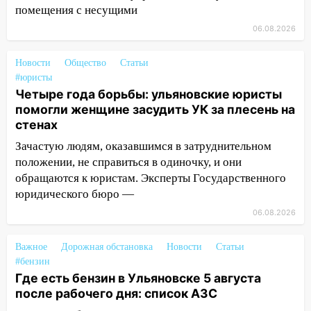
помещения с несущими
12:28
Миллион на «льготниках»: в
Ульяновской области перевозчик
06.08.2026
провернул хитрую схему с чужими
проездными
Новости
Общество
Статьи
#юристы
12:10
Ульяновский алиментщик накопил
Четыре года борьбы: ульяновские юристы
120 тысяч долга
помогли женщине засудить УК за плесень на
11:49
стенах
Снят режим «Ракетная
опасность» на территории Ульяновской
Зачастую людям, оказавшимся в затруднительном
области
положении, не справиться в одиночку, и они
обращаются к юристам. Эксперты Государственного
11:30
Кабмин РФ разрешил до 1 июля
юридического бюро —
2027 года импорт, выпуск и обращение
бензина Евро 2, Евро 3, Евро 4
06.08.2026
11:12
Соцсети: на Рябикова автомобиль
Важное
Дорожная обстановка
Новости
Статьи
врезался в забор
#бензин
10:27
Где есть бензин в Ульяновске 5 августа
Где есть бензин в Ульяновске
после рабочего дня: список АЗС
днем 6 августа: список АЗС