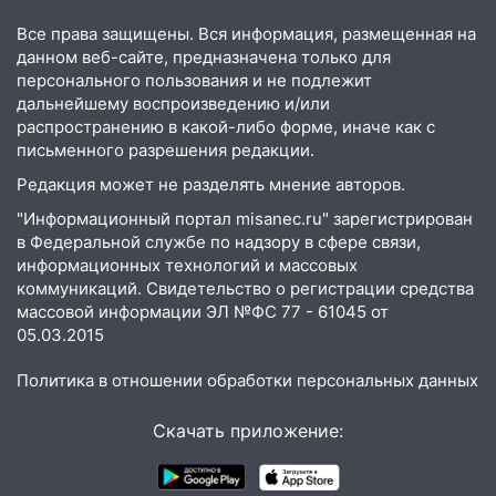
большой фестиваль «Наше время»
Все права защищены. Вся информация, размещенная на
17:30
Где есть бензин в Ульяновске 5
данном веб-сайте, предназначена только для
августа после рабочего дня: список АЗС
персонального пользования и не подлежит
дальнейшему воспроизведению и/или
17:05
«Обыск» по видеосвязи: в
распространению в какой-либо форме, иначе как с
Ульяновске задержали 19-летнюю
письменного разрешения редакции.
сообщницу мошенников
Редакция может не разделять мнение авторов.
16:12
Едва не перерезал горло: в
"Информационный портал misanec.ru" зарегистрирован
Вешкайме посиделки с судимым
в Федеральной службе по надзору в сфере связи,
знакомым закончились для женщины
информационных технологий и массовых
больницей
коммуникаций. Свидетельство о регистрации средства
16:06
18-летняя девушка без прав
массовой информации ЭЛ №ФС 77 - 61045 от
05.03.2015
перевернулась на мопеде и попала в
больницу
Политика в отношении обработки персональных данных
15:59
Ульяновец отдал более 14
миллионов рублей за криминальное
Скачать приложение:
покровительство
15:32
На «кольце» кроссовер сбил 18-