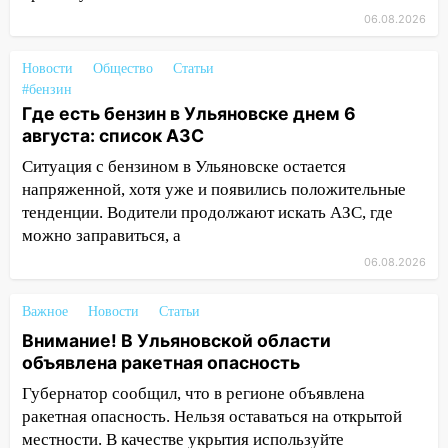
15:15
Проводил до квартиры и ограбил:
06.08.2026
новый кавалер женщины оказался
рецидивистом
Новости
Общество
Статьи
14:26
В Ульяновске ограничат движение
#бензин
по улице Ефремова
Где есть бензин в Ульяновске днем 6
августа: список АЗС
14:23
67% ульяновцев готовы
передумать увольняться, если им
Ситуация с бензином в Ульяновске остается
повысят зарплату
напряженной, хотя уже и появились положительные
тенденции. Водители продолжают искать АЗС, где
14:01
Инсценировали ДТП и получили
можно заправиться, а
более 4,6 миллиона рублей: перед
06.08.2026
судом предстанет банда
автоподставщиков
Важное
Новости
Статьи
13:36
В Инзе произошел крупный пожар
Внимание! В Ульяновской области
13:00
объявлена ракетная опасность
В суде защитили репутацию
мужчины, которого необоснованно
Губернатор сообщил, что в регионе объявлена
обвиняли в жестоком обращении с
ракетная опасность. Нельзя оставаться на открытой
животными
местности. В качестве укрытия используйте