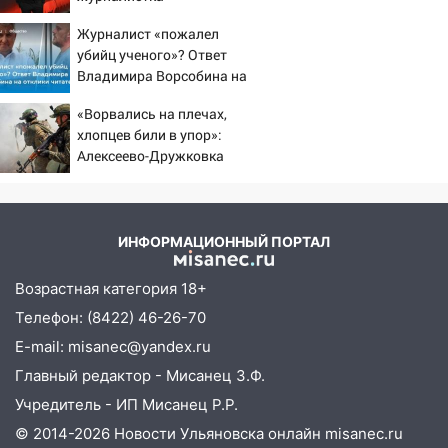
за плесень на стенах
подтвердила роман
Журналист «пожалел
Бондарчука и Исаковой
05:00
Кому 6 августа звезды сулят
убийц ученого»? Ответ
прибыль, а кому — испытания на
Владимира Ворсобина на
прочность
отклики читателей
«Ворвались на плечах,
05.08.2026
хлопцев били в упор»:
22:58
Соцсети: на проспекте Тюленева
Алексеево-Дружковка
ДТП с мотоциклистом
стала могильником для
«птах Мадьяра»
20:22
Мошенники обманули 92-летнюю
жительницу Ульяновской области
ИНФОРМАЦИОННЫЙ ПОРТАЛ
19:14
Житель Ульяновской области
подвез троих незнакомцев на трассе и
Возрастная категория 18+
заработал уголовное дело
Телефон: (8422) 46-26-70
18:14
Прогноз погоды на 6 августа в
E-mail: misanec@yandex.ru
Ульяновской области
Главный редактор - Мисанец З.Ф.
18:00
Учредитель - ИП Мисанец Р.Р.
Мотофристайл, рок и силовой
экстрим: в Ульяновске пройдет
© 2014-2026 Новости Ульяновска онлайн
misanec.ru