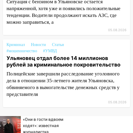
Ситуация с бензином в Ульяновске остается
10:16
Внимание! В Ульяновской области
напряженной, хотя уже и появились положительные
объявлена ракетная опасность
тенденции. Водители продолжают искать АЗС, где
10:00
В Старомайнском районе утонул
можно заправиться, а
51-летний мужчина
05.08.2026
09:50
В Ульяновске черный коршун
застрял в тепловозе
Криминал
Новости
Статьи
#мошенничество
#УМВД
09:44
Ульяновские спасатели помогли
Ульяновец отдал более 14 миллионов
юному велосипедисту на улице
рублей за криминальное покровительство
Чернышевского
Полицейские завершили расследование уголовного
08:21
В Заволжском районе украли два
дела в отношении 35-летнего жителя Ульяновска,
велосипеда
обвиняемого в вымогательстве денежных средств у
представителя
07:18
В Ульяновск идет
05.08.2026
тридцатиградусная жара: какая будет
погода в четверг
«Они в гости вдвоем
06:00
Четыре года борьбы: ульяновские
ходят»: известная
юристы помогли женщине засудить УК
журналистка