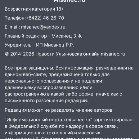
05:30
Астрологи назвали самый
Возрастная категория 18+
опасный день августа: что ждет каждый
знак 5 августа
Телефон: (8422) 46-26-70
E-mail: misanec@yandex.ru
04.08.2026
Главный редактор - Мисанец З.Ф.
23:27
Прокуратура проверяет
капремонт школы в посёлке Налейка
Учредитель - ИП Мисанец Р.Р.
© 2014-2026 Новости Ульяновска онлайн
misanec.ru
22:33
Прокуратура проверяет
спортивные объекты в Старой Майне
Все права защищены. Вся информация, размещенная на
21:01
Ульяновцев приглашают сдать
данном веб-сайте, предназначена только для
кровь: День донора пройдёт 6 августа
персонального пользования и не подлежит
дальнейшему воспроизведению и/или
20:17
Ульяновская область девятую
распространению в какой-либо форме, иначе как с
неделю подряд удерживает самые
письменного разрешения редакции.
низкие цены на подсолнечное масло
Редакция может не разделять мнение авторов.
19:33
Коровы-рекордсменки: в
"Информационный портал misanec.ru" зарегистрирован
Ульяновской области выросли надои
в Федеральной службе по надзору в сфере связи,
молока
информационных технологий и массовых