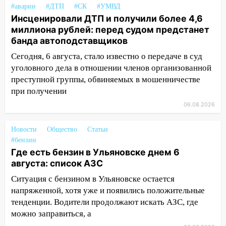
19:14
Житель Ульяновской области
#аварии
#ДТП
#СК
#УМВД
подвез троих незнакомцев на трассе и
Инсценировали ДТП и получили более 4,6
заработал уголовное дело
миллиона рублей: перед судом предстанет
банда автоподставщиков
18:14
Прогноз погоды на 6 августа в
Сегодня, 6 августа, стало известно о передаче в суд
Ульяновской области
уголовного дела в отношении членов организованной
18:00
Мотофристайл, рок и силовой
преступной группы, обвиняемых в мошенничестве
экстрим: в Ульяновске пройдет
при получении
большой фестиваль «Наше время»
06.08.2026
17:30
Где есть бензин в Ульяновске 5
августа после рабочего дня: список АЗС
Новости
Общество
Статьи
#бензин
17:05
«Обыск» по видеосвязи: в
Где есть бензин в Ульяновске днем 6
Ульяновске задержали 19-летнюю
августа: список АЗС
сообщницу мошенников
Ситуация с бензином в Ульяновске остается
16:12
Едва не перерезал горло: в
напряженной, хотя уже и появились положительные
Вешкайме посиделки с судимым
тенденции. Водители продолжают искать АЗС, где
знакомым закончились для женщины
можно заправиться, а
больницей