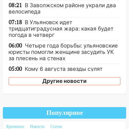
08:21
В Заволжском районе украли два
велосипеда
07:18
В Ульяновск идет
тридцатиградусная жара: какая будет
погода в четверг
06:00
Четыре года борьбы: ульяновские
юристы помогли женщине засудить УК
за плесень на стенах
05:00
Кому 6 августа звезды сулят
прибыль, а кому — испытания на
Другие новости
прочность
05.08.2026
22:58
Соцсети: на проспекте Тюленева
ДТП с мотоциклистом
Популярное
20:22
Мошенники обманули 92-летнюю
жительницу Ульяновской области
Криминал
Новости
Статьи