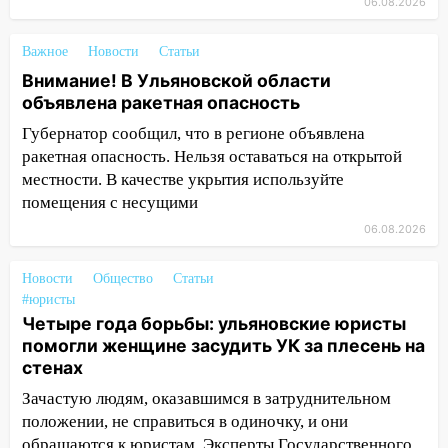
06.08.2026
16:06
18-летняя девушка без прав
перевернулась на мопеде и попала в
Важное
Новости
Статьи
больницу
Внимание! В Ульяновской области
объявлена ракетная опасность
15:59
Ульяновец отдал более 14
миллионов рублей за криминальное
Губернатор сообщил, что в регионе объявлена
покровительство
ракетная опасность. Нельзя оставаться на открытой
местности. В качестве укрытия используйте
15:32
На «кольце» кроссовер сбил 18-
помещения с несущими
летнего мопедиста
06.08.2026
15:00
В Ульяновске после тройного ДТП
госпитализировали 25-летнего байкера
Новости
Общество
Статьи
#юристы
14:32
На Ульяновскую область
Четыре года борьбы: ульяновские юристы
надвигается жара
помогли женщине засудить УК за плесень на
стенах
14:08
Пешеход переходил по «зебре»:
подробности серьезной аварии на
Зачастую людям, оказавшимся в затруднительном
Фруктовой
положении, не справиться в одиночку, и они
обращаются к юристам. Эксперты Государственного