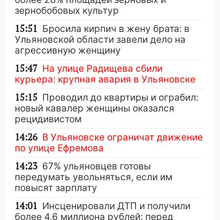
зернобобовых культур
15:51
Бросила кирпич в жену брата: в
Ульяновской области завели дело на
агрессивную женщину
15:47
На улице Радищева сбили
курьера: крупная авария в Ульяновске
15:15
Проводил до квартиры и ограбил:
новый кавалер женщины оказался
рецидивистом
14:26
В Ульяновске ограничат движение
по улице Ефремова
14:23
67% ульяновцев готовы
передумать увольняться, если им
повысят зарплату
14:01
Инсценировали ДТП и получили
более 4,6 миллиона рублей: перед