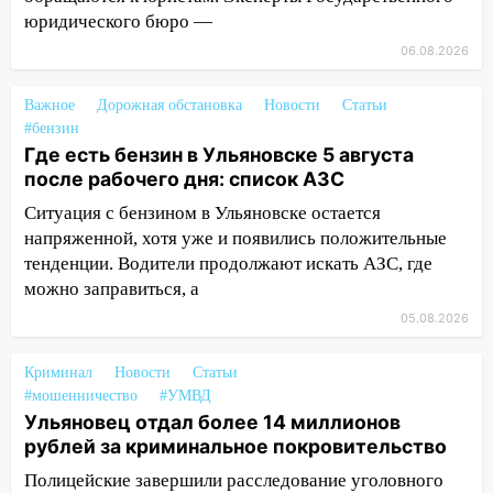
13:30
В Димитровграде на улице
юридического бюро —
Трудовой горело здание
06.08.2026
13:00
Водитель без прав врезался в
припаркованный автомобиль
Важное
Дорожная обстановка
Новости
Статьи
12:37
#бензин
Переезжал «зебру» на
Где есть бензин в Ульяновске 5 августа
велосипеде и попал под колеса
после рабочего дня: список АЗС
12:18
Вспыхнул изнутри: в
Ситуация с бензином в Ульяновске остается
Железнодорожном районе горела дача
напряженной, хотя уже и появились положительные
11:33
В Засвияжье под колёса авто
тенденции. Водители продолжают искать АЗС, где
попал мужчина
можно заправиться, а
05.08.2026
11:17
В Радищевском районе сгорели
хозяйственные постройки
Криминал
Новости
Статьи
11:00
В Канадее горел жилой дом
#мошенничество
#УМВД
Ульяновец отдал более 14 миллионов
10:18
Губернатор Ульяновской области:
рублей за криминальное покровительство
уничтожено четыре беспилотника в
регионе
Полицейские завершили расследование уголовного