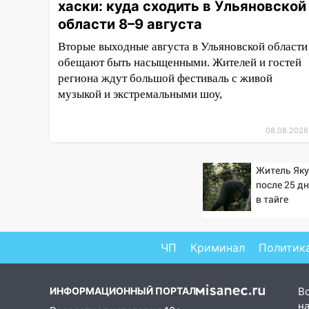
хаски: куда сходить в Ульяновской
13:47
На Нижней Террасе
области 8–9 августа
мощным ветром вырвало
Вторые выходные августа в Ульяновской области
дерево с корнем
обещают быть насыщенными. Жителей и гостей
13:46
Сильный ветер сорвал
региона ждут большой фестиваль с живой
крышу с СТО на проспекте
музыкой и экстремальными шоу,
Созидателей
08.08.2026
13:35
Непогода продолжает
бить по транспорту: в
Ульяновске трамвай сошёл с
Житель Як
рельсов
после 25 д
в тайге
13:22
Упавшие деревья
перекрыли дороги в
Ульяновске: фото
ЧП
Криминал
Политик
13:17
Непогода в Ульяновске
не закончится сегодня:
сильные ливни сохранятся 9
ИНФОРМАЦИОННЫЙ ПОРТАЛ
В
августа
на