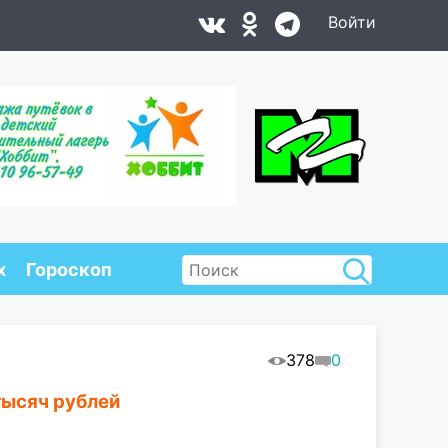
Войти
х
Гороскоп
378
0
тысяч рублей