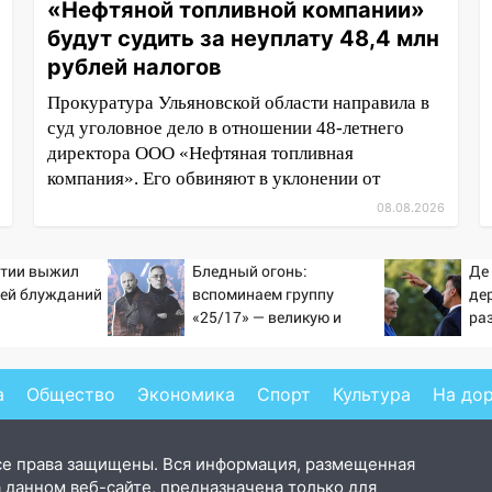
«Нефтяной топливной компании»
будут судить за неуплату 48,4 млн
рублей налогов
Прокуратура Ульяновской области направила в
суд уголовное дело в отношении 48-летнего
директора ООО «Нефтяная топливная
компания». Его обвиняют в уклонении от
08.08.2026
утии выжил
Бледный огонь:
Де
ней блужданий
вспоминаем группу
де
«25/17» — великую и
ра
(часто) ужасную
Ро
а
Общество
Экономика
Спорт
Культура
На до
се права защищены. Вся информация, размещенная
 данном веб-сайте, предназначена только для