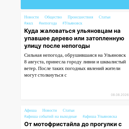
14:14
Студента из Ульяновска
обманули мошенники под
Новости
Общество
Происшествия
Статьи
видом преподавателя
#жкх
#непогода
#Ульяновск
Куда жаловаться ульяновцам на
14:12
Куда жаловаться
упавшее дерево или затопленную
ульяновцам на упавшее дерево
или затопленную улицу после
улицу после непогоды
непогоды
Сильная непогода, обрушившаяся на Ульяновск
13:59
8 августа, принесла городу ливни и шквалистый
В Новом городе
ураганным ветром сорвало
ветер. После таких погодных явлений жители
опалубку со строящегося дома
могут столкнуться с
13:54
В мэрии Ульяновска
рассказали, как устраняют
08.08.2026
последствия мощного шторма
13:49
Стихия продолжает
Афиша
Новости
Статьи
крушить Ульяновск: дерево
#афиша событий на выходные
#афиша Ульяновска
рухнуло на дом на
От мотофристайла до прогулки с
Орджоникидзе