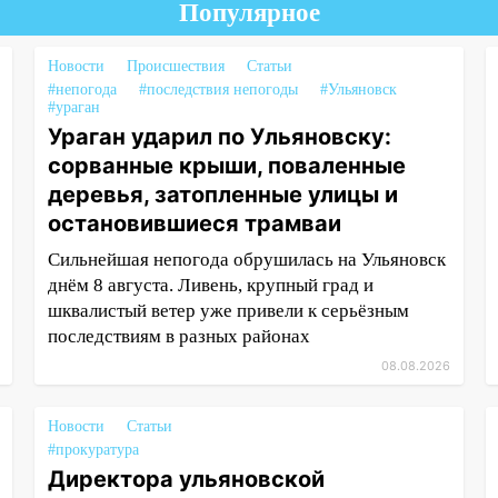
Популярное
Новости
Происшествия
Статьи
#непогода
#последствия непогоды
#Ульяновск
#ураган
Ураган ударил по Ульяновску:
сорванные крыши, поваленные
деревья, затопленные улицы и
остановившиеся трамваи
Сильнейшая непогода обрушилась на Ульяновск
днём 8 августа. Ливень, крупный град и
шквалистый ветер уже привели к серьёзным
последствиям в разных районах
08.08.2026
Новости
Статьи
#прокуратура
Директора ульяновской