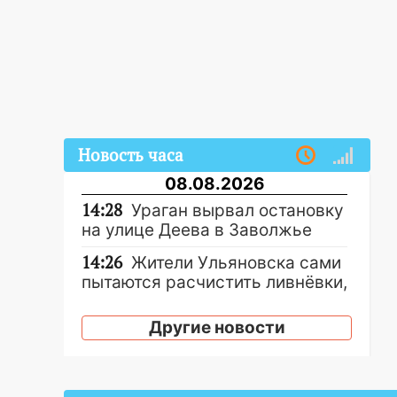
Новость часа
08.08.2026
14:28
Ураган вырвал остановку
на улице Деева в Заволжье
14:26
Жители Ульяновска сами
пытаются расчистить ливнёвки,
не дождавшись
коммунальщиков
Другие новости
14:16
Шторм продолжает
ломать город: на улице Любови
Шевцовой рухнул светофор