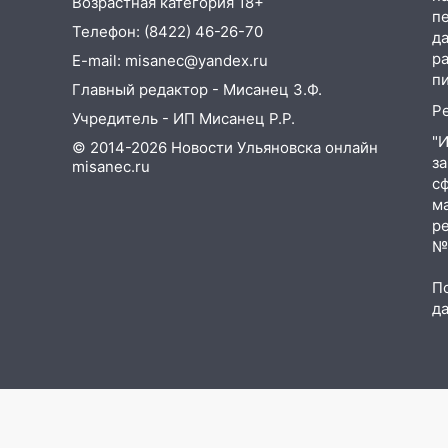
Возрастная категория 18+
п
Телефон: (8422) 46-26-70
13:15
Трижды «брал в долг»
д
без спроса: житель
р
E-mail: misanec@yandex.ru
Вешкаймского района похитил
п
Главный редактор - Мисанец З.Ф.
у знакомого 191 тысячу рублей
Р
Учредитель - ИП Мисанец Р.Р.
13:14
Ураган оторвал светофор
"
© 2014-2026 Новости Ульяновска онлайн
на проспекте Филатова в
з
misanec.ru
Ульяновске
с
м
13:12
Дерево пробило крышу
р
дома на Новгородской в
№Ф
Ульяновске и рухнуло на
электрощит
П
д
13:10
В Заволжском районе
дерево упало во дворе
13:08
Ураган ударил по
Ульяновску: сорванные крыши,
поваленные деревья,
затопленные улицы и