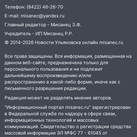
13:30
В Димитровграде на улице
Телефон: (8422) 46-26-70
Трудовой горело здание
E-mail: misanec@yandex.ru
13:00
Водитель без прав врезался в
Главный редактор - Мисанец З.Ф.
припаркованный автомобиль
Учредитель - ИП Мисанец Р.Р.
12:37
Переезжал «зебру» на
© 2014-2026 Новости Ульяновска онлайн
misanec.ru
велосипеде и попал под колеса
Все права защищены. Вся информация, размещенная на
12:18
Вспыхнул изнутри: в
данном веб-сайте, предназначена только для
Железнодорожном районе горела дача
персонального пользования и не подлежит
дальнейшему воспроизведению и/или
11:33
В Засвияжье под колёса авто
распространению в какой-либо форме, иначе как с
попал мужчина
письменного разрешения редакции.
11:17
В Радищевском районе сгорели
Редакция может не разделять мнение авторов.
хозяйственные постройки
"Информационный портал misanec.ru" зарегистрирован
11:00
В Канадее горел жилой дом
в Федеральной службе по надзору в сфере связи,
информационных технологий и массовых
10:18
Губернатор Ульяновской области:
коммуникаций. Свидетельство о регистрации средства
уничтожено четыре беспилотника в
массовой информации ЭЛ №ФС 77 - 61045 от