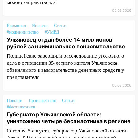
можно заправиться, а
19:14
Житель Ульяновской области
05.08.2026
подвез троих незнакомцев на трассе и
заработал уголовное дело
Криминал
Новости
Статьи
#мошенничество
18:14
#УМВД
Прогноз погоды на 6 августа в
Ульяновец отдал более 14 миллионов
Ульяновской области
рублей за криминальное покровительство
18:00
Мотофристайл, рок и силовой
Полицейские завершили расследование уголовного
экстрим: в Ульяновске пройдет
дела в отношении 35-летнего жителя Ульяновска,
большой фестиваль «Наше время»
обвиняемого в вымогательстве денежных средств у
17:30
Где есть бензин в Ульяновске 5
представителя
августа после рабочего дня: список АЗС
05.08.2026
17:05
«Обыск» по видеосвязи: в
Новости
Ульяновске задержали 19-летнюю
Происшествия
Статьи
#беспилотники
сообщницу мошенников
Губернатор Ульяновской области:
16:12
Едва не перерезал горло: в
уничтожено четыре беспилотника в регионе
Вешкайме посиделки с судимым
Сегодня, 5 августа, губернатор Ульяновской области
знакомым закончились для женщины
Алексей Русских сообщил, что над территорией