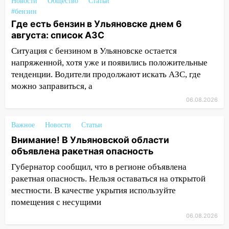
Новости
Общество
Статьи
11:30
Кабмин РФ разрешил до 1 июля
#бензин
2027 года импорт, выпуск и обращение
Где есть бензин в Ульяновске днем 6
бензина Евро 2, Евро 3, Евро 4
августа: список АЗС
Ситуация с бензином в Ульяновске остается
11:12
Соцсети: на Рябикова автомобиль
напряженной, хотя уже и появились положительные
врезался в забор
тенденции. Водители продолжают искать АЗС, где
10:27
Где есть бензин в Ульяновске
можно заправиться, а
днем 6 августа: список АЗС
06.08.2026
10:16
Внимание! В Ульяновской области
объявлена ракетная опасность
Важное
Новости
Статьи
Внимание! В Ульяновской области
10:00
В Старомайнском районе утонул
объявлена ракетная опасность
51-летний мужчина
Губернатор сообщил, что в регионе объявлена
09:50
В Ульяновске черный коршун
ракетная опасность. Нельзя оставаться на открытой
застрял в тепловозе
местности. В качестве укрытия используйте
помещения с несущими
09:44
Ульяновские спасатели помогли
юному велосипедисту на улице
06.08.2026
Чернышевского