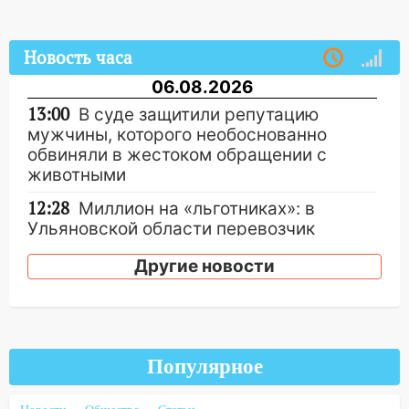
Новость часа
06.08.2026
13:00
В суде защитили репутацию
мужчины, которого необоснованно
обвиняли в жестоком обращении с
животными
12:28
Миллион на «льготниках»: в
Ульяновской области перевозчик
провернул хитрую схему с чужими
Другие новости
проездными
12:10
Ульяновский алиментщик накопил
120 тысяч долга
11:49
Снят режим «Ракетная
Популярное
опасность» на территории Ульяновской
области