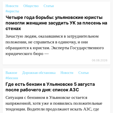
Новости
Общество
Статьи
08:21
В Заволжском районе украли два
#юристы
велосипеда
Четыре года борьбы: ульяновские юристы
07:18
помогли женщине засудить УК за плесень на
В Ульяновск идет
стенах
тридцатиградусная жара: какая будет
погода в четверг
Зачастую людям, оказавшимся в затруднительном
положении, не справиться в одиночку, и они
06:00
Четыре года борьбы: ульяновские
обращаются к юристам. Эксперты Государственного
юристы помогли женщине засудить УК
юридического бюро —
за плесень на стенах
06.08.2026
05:00
Кому 6 августа звезды сулят
прибыль, а кому — испытания на
Важное
Дорожная обстановка
Новости
Статьи
прочность
#бензин
05.08.2026
Где есть бензин в Ульяновске 5 августа
после рабочего дня: список АЗС
22:58
Соцсети: на проспекте Тюленева
ДТП с мотоциклистом
Ситуация с бензином в Ульяновске остается
напряженной, хотя уже и появились положительные
20:22
Мошенники обманули 92-летнюю
тенденции. Водители продолжают искать АЗС, где
жительницу Ульяновской области