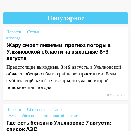
клуба «Рекорд-Fitness»
15:34
После вмешательства
Популярное
прокуратуры в селах Ульяновской
области привели в порядок детские
Новости
Статьи
площадки
#погода
15:27
Жару смоет ливнями: прогноз погоды в
Прокуратура проверяет
Ульяновской области на выходные 8-9
капремонт школы в селе Кивать
августа
15:08
В Кузоватово после прокурорской
Предстоящие выходные, 8 и 9 августа, в Ульяновской
проверки обновили разметку на
области обещают быть крайне контрастными. Если
пешеходных переходах
суббота ещё начнётся с жары, то уже во второй
14:40
На проспекте Гая в Ульяновске
половине дня погода
запретили остановку автомобилей на
07.08.2026
50-метровом участке
14:22
В Новом городе 8 августа пройдет
Новости
Общество
Статьи
большой фестиваль «Наше время» с
#АЗС
#бензин
#топливный кризис
Где есть бензин в Ульяновске 7 августа:
мотофристайлом и концертом
список АЗС
«Мураками»