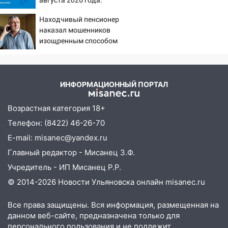
Причины, источник,
09:41
Диана Шурыгина уверовала в
Находчивый пенсионер
откуда был громкий
Бога в СИЗО
наказал мошенников
хлопок
изощренным способом
09:35
В Ульяновске директора фирмы
будут судить за неуплату налогов на 48
млн рублей
ИНФОРМАЦИОННЫЙ ПОРТАЛ
08:22
Подросток на питбайке сбил
велосипедистку: пострадали двое
Возрастная категория 18+
07:20
Жара возвращается: ожидается
Телефон: (8422) 46-26-70
знойный и сухой четверг
E-mail: misanec@yandex.ru
06:00
Под Ульяновском при развороте
Главный редактор - Мисанец З.Ф.
пострадал 38-летний водитель
Учредитель - ИП Мисанец Р.Р.
иномарки
© 2014-2026 Новости Ульяновска онлайн
misanec.ru
05:00
«Каждая пятая женщина и каждый
второй мужчина в мире сталкиваются с
Все права защищены. Вся информация, размещенная на
алопецией»: врач рассказал, чем может
данном веб-сайте, предназначена только для
быть вызвано облысение и как с этим
персонального пользования и не подлежит