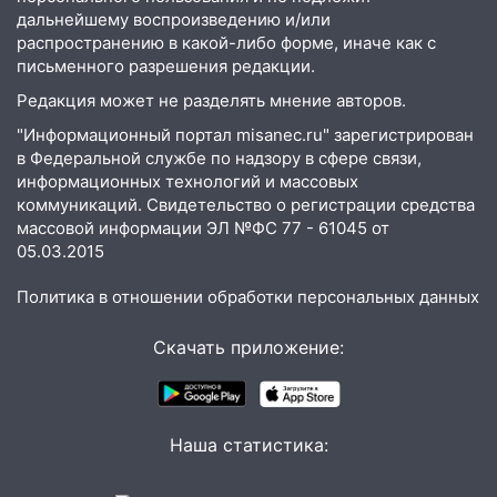
справиться
дальнейшему воспроизведению и/или
распространению в какой-либо форме, иначе как с
03:30
Гороскоп на 7 августа: пятница
письменного разрешения редакции.
принесет прилив творческой энергии и
Редакция может не разделять мнение авторов.
отличные шансы исправить старые
ошибки
"Информационный портал misanec.ru" зарегистрирован
в Федеральной службе по надзору в сфере связи,
06.08.2026
информационных технологий и массовых
23:20
Прогноз погоды на 7 августа в
коммуникаций. Свидетельство о регистрации средства
Ульяновской области
массовой информации ЭЛ №ФС 77 - 61045 от
05.03.2015
20:04
Ульяновцев приглашают на забег,
посвящённый Дню воздушного флота
Политика в отношении обработки персональных данных
России
Скачать приложение:
19:12
В Ульяновской области
руководителя частной компании
наказали за сокрытие прошлого своего
сотрудник
Наша статистика:
18:02
В Ульяновск едут звезды
баскетбола!