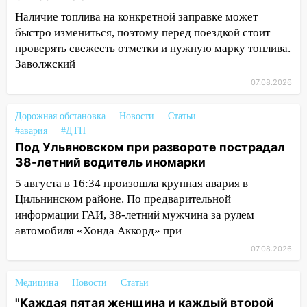
Наличие топлива на конкретной заправке может
14:04
Жару смоет ливнями: прогноз
быстро измениться, поэтому перед поездкой стоит
погоды в Ульяновской области на
проверять свежесть отметки и нужную марку топлива.
выходные 8-9 августа
Заволжский
13:30
В Ульяновске транспортные
07.08.2026
полицейские проведут акцию «Час
пассажира»
Дорожная обстановка
Новости
Статьи
13:20
В Ульяновске за один день
#авария
#ДТП
Под Ульяновском при развороте пострадал
обокрали женщину на пляже и
38-летний водитель иномарки
подростка в сквере
5 августа в 16:34 произошла крупная авария в
13:01
В Димитровграде мужчина
Цильнинском районе. По предварительной
выбросил из машины страйкбольную
информации ГАИ, 38-летний мужчина за рулем
гранату: его задержали
автомобиля «Хонда Аккорд» при
12:34
На Ульяновскую область
07.08.2026
надвигается сильнейшая непогода: град
и шквал до 27 м/с
Медицина
Новости
Статьи
12:31
Ульяновец хотел купить иномарку
"Каждая пятая женщина и каждый второй