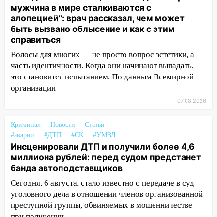
из Европы и потерял 760 тысяч рублей
мужчина в мире сталкиваются с
алопецией": врач рассказал, чем может
12:20
В Чердаклинском районе
быть вызвано облысение и как с этим
столкнулись «Лада» и Chevrolet:
справиться
пострадал 14-летний подросток
Волосы для многих — не просто вопрос эстетики, а
12:00
Где есть бензин в Ульяновске 7
часть идентичности. Когда они начинают выпадать,
августа: список АЗС
это становится испытанием. По данным Всемирной
организации
11:50
Заснул рядом с ребёнком и
случайно задушил его: суд вынес
07.08.2026
приговор
Криминал
Новости
Статьи
11:38
В Ленинском районе пожар
#аварии
#ДТП
#СК
#УМВД
полностью уничтожил дачный дом и
Инсценировали ДТП и получили более 4,6
сарай
миллиона рублей: перед судом предстанет
банда автоподставщиков
11:38
В Госдуме предложили отменить
ЕГЭ с 2027 года
Сегодня, 6 августа, стало известно о передаче в суд
уголовного дела в отношении членов организованной
11:25
В Ульяновске ИИ будет выявлять
преступной группы, обвиняемых в мошенничестве
нарушителей на контейнерных
при получении