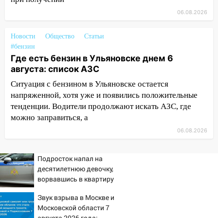
площадках
06.08.2026
11:20
Ульяновская шахматистка
Валерия Клейменова выиграла два
Новости
Общество
Статьи
золота в составе сборной мира
#бензин
Где есть бензин в Ульяновске днем 6
11:16
В Ульяновске открыли памятную
августа: список АЗС
доску декабристу Кондратию Рылееву
Ситуация с бензином в Ульяновске остается
10:40
В Ульяновске спасатели ночью
напряженной, хотя уже и появились положительные
нашли потерявшегося в заброшенных
тенденции. Водители продолжают искать АЗС, где
садах 79-летнего мужчину
можно заправиться, а
10:26
На нескольких улицах Ульяновска
06.08.2026
временно отключили холодную воду
10:14
В Ульяновске двоих участников
Подросток напал на
коррупционной схемы при ЦГКБ
десятилетнюю девочку,
отправили в колонию на 7 и 8 лет
ворвавшись в квартиру
09:52
Ночью беспилотники сбили над
Звук взрыва в Москве и
соседними Татарстаном и Саратовской
Московской области 7
областью
августа 2026 года: