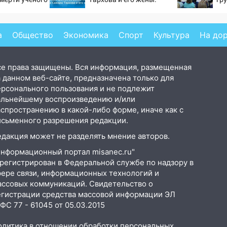
тановившего
шесть шокирующих
на поле с
фактов, новые
подробности
а
Общество
Экономика
Спорт
Культура
На до
се права защищены. Вся информация, размещенная
 данном веб-сайте, предназначена только для
ерсонального пользования и не подлежит
альнейшему воспроизведению и/или
аспространению в какой-либо форме, иначе как с
исьменного разрешения редакции.
едакция может не разделять мнение авторов.
Информационный портал misanec.ru"
арегистрирован в Федеральной службе по надзору в
фере связи, информационных технологий и
ассовых коммуникаций. Свидетельство о
егистрации средства массовой информации ЭЛ
С 77 - 61045 от 05.03.2015
олитика в отношении обработки персональных