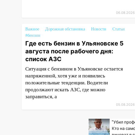
10:00
В Старомайнском районе
06.08.2026
утонул 51-летний мужчина
09:50
В Ульяновске черный
Важное
Дорожная обстановка
Новости
Статьи
коршун застрял в тепловозе
#бензин
Где есть бензин в Ульяновске 5
09:44
Ульяновские спасатели
августа после рабочего дня:
помогли юному велосипедисту
список АЗС
на улице Чернышевского
Ситуация с бензином в Ульяновске остается
08:21
В Заволжском районе
напряженной, хотя уже и появились
украли два велосипеда
положительные тенденции. Водители
07:18
В Ульяновск идет
продолжают искать АЗС, где можно
тридцатиградусная жара:
заправиться, а
какая будет погода в четверг
05.08.2026
06:00
Четыре года борьбы:
ульяновские юристы помогли
"Убил проф
женщине засудить УК за
Кто на сам
плесень на стенах
виноват в 