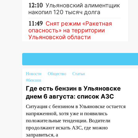
12:10
Ульяновский алиментщик
накопил 120 тысяч долга
11:49
Снят режим «Ракетная
опасность» на территории
Ульяновской области
11:30
Кабмин РФ разрешил до 1
июля 2027 года импорт, выпуск
Другие новости
и обращение бензина Евро 2,
Евро 3, Евро 4
Новости
Общество
Статьи
11:12
Соцсети: на Рябикова
#бензин
автомобиль врезался в забор
Где есть бензин в Ульяновске
днем 6 августа: список АЗС
10:27
Где есть бензин в
Ульяновске днем 6 августа:
Ситуация с бензином в Ульяновске остается
список АЗС
напряженной, хотя уже и появились
положительные тенденции. Водители
10:16
Внимание! В Ульяновской
продолжают искать АЗС, где можно
области объявлена ракетная
заправиться, а
опасность