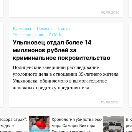
06.08.2026
Криминал
Новости
Статьи
#мошенничество
#УМВД
Ульяновец отдал более 14
миллионов рублей за
криминальное покровительство
Полицейские завершили расследование
уголовного дела в отношении 35-летнего жителя
Ульяновска, обвиняемого в вымогательстве
денежных средств у представителя
05.08.2026
ессора страх":
Хронология убийства экс-
В 
ом деле
мэра Самары Виктора
ре
смерти ученого
Тархова и его жены:
гр