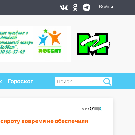
Войти
х
Гороскоп
701
0
 сироту вовремя не обеспечили