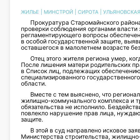
ЖИЛЬЕ
|
МИНСТРОЙ
|
СИРОТА
|
УЛЬЯНОВСКАЯ
Прокуратура Старомайнского района
проверки соблюдения органами власти 
регламентирующего вопросы обеспече
в особой государственной защите, выя
оставшегося в малолетнем возрасте без
Отец этого жителя региона умер, ког
После лишения матери родительских п
в Список лиц, подлежащих обеспечен
специализированного государственног
области.
Вместе с тем выяснено, что региона
жилищно-коммунального комплекса и тр
обязательства не исполнило. Бездейств
повлекло нарушение прав лица, нуждаю
защите.
В этой в суд направлено исковое за
Министерства строительства, жилищно