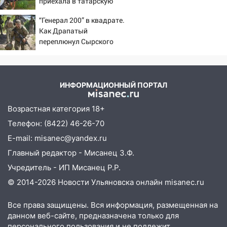
приехала в татарскую
10:40
В Ульяновске спасатели ночью
деревню, где прошло ее
“Генерал 200” в квадрате.
нашли потерявшегося в заброшенных
детство 07/08/2026 –
Как Драпатый
садах 79-летнего мужчину
Новости
переплюнул Сырского
10:26
На нескольких улицах Ульяновска
временно отключили холодную воду
10:14
В Ульяновске двоих участников
ИНФОРМАЦИОННЫЙ ПОРТАЛ
коррупционной схемы при ЦГКБ
отправили в колонию на 7 и 8 лет
Возрастная категория 18+
09:52
Ночью беспилотники сбили над
Телефон: (8422) 46-26-70
соседними Татарстаном и Саратовской
E-mail: misanec@yandex.ru
областью
Главный редактор - Мисанец З.Ф.
09:41
Диана Шурыгина уверовала в
Учредитель - ИП Мисанец Р.Р.
Бога в СИЗО
© 2014-2026 Новости Ульяновска онлайн
misanec.ru
09:35
В Ульяновске директора фирмы
будут судить за неуплату налогов на 48
Все права защищены. Вся информация, размещенная на
млн рублей
данном веб-сайте, предназначена только для
персонального пользования и не подлежит