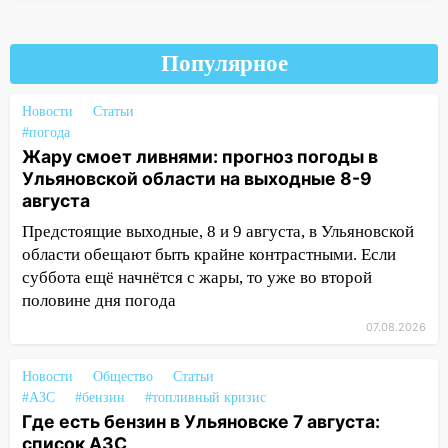
и проводят новое освещение
16:35
В Ульяновске установили ещё
девять бункеров для крупногабаритного
Популярное
мусора
Новости
Статьи
16:26
В Ульяновске бесплатно покажут
#погода
матч «Волги» под открытым небом
Жару смоет ливнями: прогноз погоды в
16:12
В Ульяновском госуниверситете
Ульяновской области на выходные 8-9
разработают отечественный прибор для
августа
цифровой ПЦР
Предстоящие выходные, 8 и 9 августа, в Ульяновской
области обещают быть крайне контрастными. Если
15:47
Ульяновцы могут вернуть деньги
суббота ещё начнётся с жары, то уже во второй
за абонементы закрывшегося фитнес-
половине дня погода
клуба «Рекорд-Fitness»
07.08.2026
15:34
После вмешательства
прокуратуры в селах Ульяновской
Новости
Общество
Статьи
области привели в порядок детские
#АЗС
#бензин
#топливный кризис
площадки
Где есть бензин в Ульяновске 7 августа:
15:27
Прокуратура проверяет
список АЗС