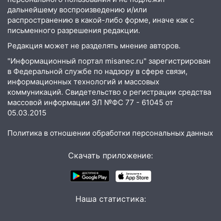
08:22
Подросток на питбайке сбил
дальнейшему воспроизведению и/или
велосипедистку: пострадали двое
распространению в какой-либо форме, иначе как с
письменного разрешения редакции.
07:20
Жара возвращается: ожидается
Редакция может не разделять мнение авторов.
знойный и сухой четверг
"Информационный портал misanec.ru" зарегистрирован
06:00
Под Ульяновском при развороте
в Федеральной службе по надзору в сфере связи,
пострадал 38-летний водитель
информационных технологий и массовых
иномарки
коммуникаций. Свидетельство о регистрации средства
массовой информации ЭЛ №ФС 77 - 61045 от
05:00
«Каждая пятая женщина и каждый
05.03.2015
второй мужчина в мире сталкиваются с
алопецией»: врач рассказал, чем может
Политика в отношении обработки персональных данных
быть вызвано облысение и как с этим
справиться
Скачать приложение:
03:30
Гороскоп на 7 августа: пятница
принесет прилив творческой энергии и
отличные шансы исправить старые
Наша статистика:
ошибки
06.08.2026