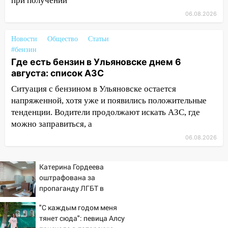
при получении
11:50
Заснул рядом с ребёнком и
06.08.2026
случайно задушил его: суд вынес
приговор
Новости
Общество
Статьи
#бензин
11:38
В Ленинском районе пожар
Где есть бензин в Ульяновске днем 6
полностью уничтожил дачный дом и
августа: список АЗС
сарай
Ситуация с бензином в Ульяновске остается
11:38
В Госдуме предложили отменить
напряженной, хотя уже и появились положительные
ЕГЭ с 2027 года
тенденции. Водители продолжают искать АЗС, где
можно заправиться, а
11:25
В Ульяновске ИИ будет выявлять
нарушителей на контейнерных
06.08.2026
площадках
11:20
Катерина Гордеева
Ульяновская шахматистка
оштрафована за
Валерия Клейменова выиграла два
пропаганду ЛГБТ в
золота в составе сборной мира
интернете - Новости на
11:16
"С каждым годом меня
В Ульяновске открыли памятную
Вести.ru
тянет сюда": певица Алсу
доску декабристу Кондратию Рылееву