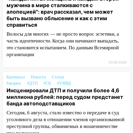
мужчина в мире сталкиваются с
13:20
В Ульяновске за один день
алопецией": врач рассказал, чем может
обокрали женщину на пляже и
быть вызвано облысение и как с этим
подростка в сквере
справиться
13:01
В Димитровграде мужчина
Волосы для многих — не просто вопрос эстетики, а
выбросил из машины страйкбольную
часть идентичности. Когда они начинают выпадать,
гранату: его задержали
это становится испытанием. По данным Всемирной
организации
12:34
На Ульяновскую область
07.08.2026
надвигается сильнейшая непогода: град
и шквал до 27 м/с
Криминал
Новости
Статьи
12:31
Ульяновец хотел купить иномарку
#аварии
#ДТП
#СК
#УМВД
из Европы и потерял 760 тысяч рублей
Инсценировали ДТП и получили более 4,6
миллиона рублей: перед судом предстанет
12:20
В Чердаклинском районе
банда автоподставщиков
столкнулись «Лада» и Chevrolet:
пострадал 14-летний подросток
Сегодня, 6 августа, стало известно о передаче в суд
уголовного дела в отношении членов организованной
12:00
Где есть бензин в Ульяновске 7
преступной группы, обвиняемых в мошенничестве
августа: список АЗС