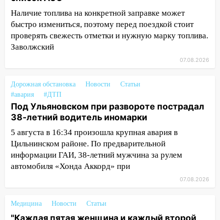
капремонт школы в селе Кивать
Наличие топлива на конкретной заправке может
быстро измениться, поэтому перед поездкой стоит
15:08
В Кузоватово после прокурорской
проверять свежесть отметки и нужную марку топлива.
проверки обновили разметку на
Заволжский
пешеходных переходах
07.08.2026
14:40
На проспекте Гая в Ульяновске
запретили остановку автомобилей на
Дорожная обстановка
Новости
Статьи
50-метровом участке
#авария
#ДТП
14:22
В Новом городе 8 августа пройдет
Под Ульяновском при развороте пострадал
большой фестиваль «Наше время» с
38-летний водитель иномарки
мотофристайлом и концертом
5 августа в 16:34 произошла крупная авария в
«Мураками»
Цильнинском районе. По предварительной
информации ГАИ, 38-летний мужчина за рулем
14:04
Жару смоет ливнями: прогноз
автомобиля «Хонда Аккорд» при
погоды в Ульяновской области на
выходные 8-9 августа
07.08.2026
13:30
В Ульяновске транспортные
Медицина
Новости
Статьи
полицейские проведут акцию «Час
"Каждая пятая женщина и каждый второй
пассажира»