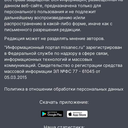
знакомого 191 тысячу рублей
данном веб-сайте, предназначена только для
персонального пользования и не подлежит
13:14
Ураган оторвал светофор на
дальнейшему воспроизведению и/или
проспекте Филатова в Ульяновске
распространению в какой-либо форме, иначе как с
письменного разрешения редакции.
13:12
Дерево пробило крышу дома на
Редакция может не разделять мнение авторов.
Новгородской в Ульяновске и рухнуло
на электрощит
"Информационный портал misanec.ru" зарегистрирован
в Федеральной службе по надзору в сфере связи,
13:10
В Заволжском районе дерево
информационных технологий и массовых
упало во дворе
коммуникаций. Свидетельство о регистрации средства
массовой информации ЭЛ №ФС 77 - 61045 от
13:08
Ураган ударил по Ульяновску:
05.03.2015
сорванные крыши, поваленные деревья,
затопленные улицы и остановившиеся
Политика в отношении обработки персональных данных
трамваи
12:17
Ульяновск накрыл крупный град:
Скачать приложение:
после ливня город снова уходит под
воду
12:12
Прокуратура взяла на контроль
Наша статистика: