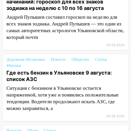
начинаний: гороскоп для всех знаков
области днем 9 августа
зодиака на неделю с 10 по 16 августа
05:05
День, когда всё может
Андрей Пупышев составил гороскоп на неделю для
измениться: гороскоп на 9 августа —
всех знаков зодиака. Андрей Пупышев — это один из
три знака получат шанс, который нельзя
самых авторитетных астрологов Ульяновской области,
упустить
который почти
08.08.2026
09.08.2026
20:10
Во время урагана в Ульяновске на
Волге перевернулась лодка
Дорожная обстановка
Новости
Общество
Статьи
#бензин
19:55
В Ульяновске упавшее дерево
Где есть бензин в Ульяновске 9 августа:
заблокировало в машине двух женщин
список АЗС
17:15
В Ульяновской области
Ситуация с бензином в Ульяновске остается
ремонтируют девять мостов: один уже
напряженной, хотя уже и появились положительные
готов, ещё два — почти завершены
тенденции. Водители продолжают искать АЗС, где
можно заправиться, а
17:00
«Ульяновскалипсис»: последствия
09.08.2026
урагана 8 августа
16:38
Прогноз погоды в Ульяновской
Новости
Обзор
Статьи