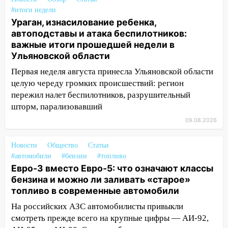
области на 9 августа
#итоги недели
Ураган, изнасилование ребенка,
16:34
Из-за мощной непогоды в
автоподставы и атака беспилотников:
Ульяновске отменили фестиваль «Наше
важные итоги прошедшей недели в
время»
Ульяновской области
16:17
Мелекесский район первым в
Первая неделя августа принесла Ульяновской области
Ульяновской области намолотил более
целую череду громких происшествий: регион
100 тысяч тонн зерна
пережил налет беспилотников, разрушительный
шторм, парализовавший
15:17
В колледжи и техникумы
Ульяновской области подали более 10
09.08.2026
тысяч заявлений
Новости
Общество
Статьи
15:04
Фоторепортаж с улиц Ульяновска
#автомобили
#бензин
#топливо
после шторма: поваленные деревья и
Евро-3 вместо Евро-5: что означают классы
затопленные улицы
бензина и можно ли заливать «старое»
14:28
топливо в современные автомобили
Ураган вырвал остановку на улице
Деева в Заволжье
На российских АЗС автомобилисты привыкли
смотреть прежде всего на крупные цифры — АИ-92,
14:26
Жители Ульяновска сами