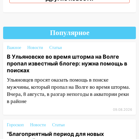
движение трамваев в Ульяновске
09:15
Ураган, изнасилование ребенка,
автоподставы и атака беспилотников:
важные итоги прошедшей недели в
Популярное
Ульяновской области
08:20
В Ульяновске восстановили
Важное
Новости
Статьи
трамвайную и троллейбусную
В Ульяновске во время шторма на Волге
инфраструктуру после шторма.
пропал известный блогер: нужна помощь в
08:19
Внимание! В Цильнинском районе
поисках
пропал 67-летний мужчина
Ульяновцев просят оказать помощь в поиске
08:11
мужчины, который пропал на Волге во время шторма.
На Ульяновск снова надвигается
непогода
Вчера, 8 августа, в разгар непогоды в акватории реки
в районе
07:30
Евро-3 вместо Евро-5: что
09.08.2026
означают классы бензина и можно ли
заливать «старое» топливо в
Гороскоп
Новости
Статьи
современные автомобили
"Благоприятный период для новых
06:30
Какая погода будет в Ульяновской