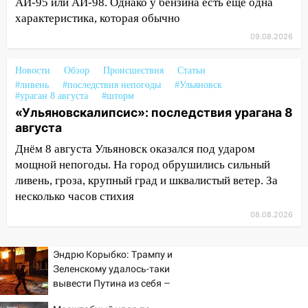
АИ-95 или АИ-98. Однако у бензина есть еще одна
пытаются расчистить ливнёвки, не
характеристика, которая обычно
дождавшись коммунальщиков
09.08.2026
14:16
Шторм продолжает ломать город:
на улице Любови Шевцовой рухнул
Новости
Обзор
Происшествия
Статьи
светофор
#ливень
#последствия непогоды
#Ульяновск
#ураган 8 августа
#шторм
14:14
Студента из Ульяновска обманули
«Ульяновскалипсис»: последствия урагана 8
мошенники под видом преподавателя
августа
14:12
Куда жаловаться ульяновцам на
Днём 8 августа Ульяновск оказался под ударом
упавшее дерево или затопленную улицу
мощной непогоды. На город обрушились сильный
после непогоды
ливень, гроза, крупный град и шквалистый ветер. За
несколько часов стихия
13:59
В Новом городе ураганным
ветром сорвало опалубку со
08.08.2026
строящегося дома
13:54
В мэрии Ульяновска рассказали,
Эндрю Корыбко: Трампу и
как устраняют последствия мощного
Зеленскому удалось-таки
шторма
вывести Путина из себя –
но хотелось бы большего