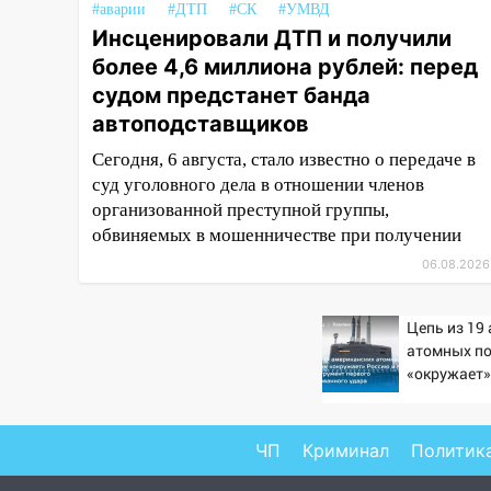
11:20
Ульяновская
#аварии
#ДТП
#СК
#УМВД
шахматистка Валерия
Инсценировали ДТП и получили
Клейменова выиграла два
более 4,6 миллиона рублей: перед
золота в составе сборной мира
судом предстанет банда
автоподставщиков
11:16
В Ульяновске открыли
памятную доску декабристу
Сегодня, 6 августа, стало известно о передаче в
Кондратию Рылееву
суд уголовного дела в отношении членов
организованной преступной группы,
10:40
В Ульяновске спасатели
обвиняемых в мошенничестве при получении
ночью нашли потерявшегося в
заброшенных садах 79-летнего
06.08.2026
мужчину
10:26
На нескольких улицах
Цепь из 19
Ульяновска временно
атомных п
отключили холодную воду
«окружает»
Китай: это
10:14
В Ульяновске двоих
первого ма
участников коррупционной
удара
ЧП
Криминал
Политик
схемы при ЦГКБ отправили в
колонию на 7 и 8 лет