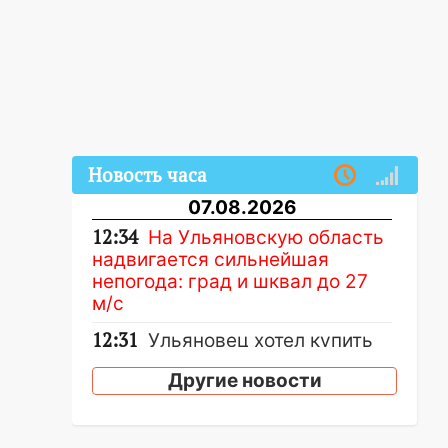
Новость часа
07.08.2026
12:34
На Ульяновскую область
надвигается сильнейшая
непогода: град и шквал до 27
м/с
12:31
Ульяновец хотел купить
иномарку из Европы и потерял
Другие новости
760 тысяч рублей
12:20
В Чердаклинском районе
столкнулись «Лада» и