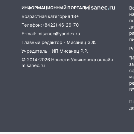
ИНФОРМАЦИОННЫЙ ПОРТАЛ
В
09:52
Ночью беспилотники
на
Возрастная категория 18+
сбили над соседними
п
Татарстаном и Саратовской
Телефон: (8422) 46-26-70
д
областью
р
E-mail: misanec@yandex.ru
п
09:41
Диана Шурыгина
Главный редактор - Мисанец З.Ф.
уверовала в Бога в СИЗО
Р
Учредитель - ИП Мисанец Р.Р.
09:35
"
В Ульяновске директора
© 2014-2026 Новости Ульяновска онлайн
з
фирмы будут судить за
misanec.ru
с
неуплату налогов на 48 млн
м
рублей
р
08:22
Подросток на питбайке
№Ф
сбил велосипедистку:
П
пострадали двое
д
07:20
Жара возвращается:
ожидается знойный и сухой
четверг