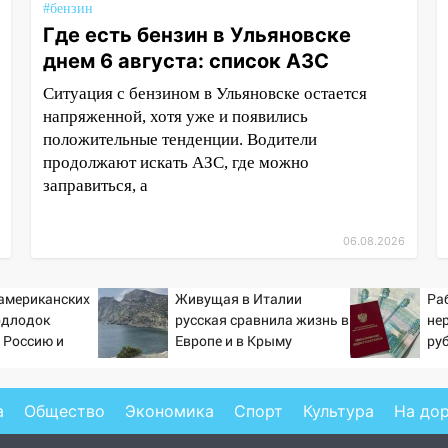
#бензин
Где есть бензин в Ульяновске
днем 6 августа: список АЗС
Ситуация с бензином в Ульяновске остается
напряженной, хотя уже и появились
положительные тенденции. Водители
продолжают искать АЗС, где можно
заправиться, а
06.08.2026
 американских
Живущая в Италии
Ра
одлодок
русская сравнила жизнь в
не
 Россию и
Европе и в Крыму
ру
 инструмент
пен
ссированного
Pr
а
Общество
Экономика
Спорт
Культура
На до