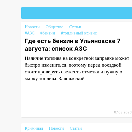
Chevrolet: пострадал 14-летний
подросток
12:00
Где есть бензин в
Новости
Общество
Статьи
Ульяновске 7 августа: список
#АЗС
#бензин
#топливный кризис
АЗС
Где есть бензин в Ульяновске 7
11:50
Заснул рядом с ребёнком
августа: список АЗС
и случайно задушил его: суд
Наличие топлива на конкретной заправке может
вынес приговор
быстро измениться, поэтому перед поездкой
11:38
В Ленинском районе
стоит проверять свежесть отметки и нужную
пожар полностью уничтожил
марку топлива. Заволжский
дачный дом и сарай
11:38
В Госдуме предложили
отменить ЕГЭ с 2027 года
11:25
В Ульяновске ИИ будет
07.08.2026
выявлять нарушителей на
контейнерных площадках
Криминал
Новости
Статьи