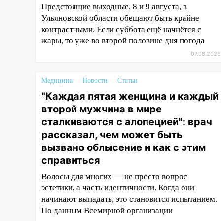
16:35
В Ульяновске установили
Предстоящие выходные, 8 и 9 августа, в
ещё девять бункеров для
Ульяновской области обещают быть крайне
крупногабаритного мусора
контрастными. Если суббота ещё начнётся с
16:26
жары, то уже во второй половине дня погода
В Ульяновске бесплатно
покажут матч «Волги» под
07.08.2026
открытым небом
16:12
В Ульяновском
Медицина
Новости
Статьи
госуниверситете разработают
"Каждая пятая женщина и каждый
отечественный прибор для
второй мужчина в мире
цифровой ПЦР
сталкиваются с алопецией": врач
15:47
Ульяновцы могут
рассказал, чем может быть
вернуть деньги за абонементы
вызвано облысение и как с этим
закрывшегося фитнес-клуба
справиться
«Рекорд-Fitness»
Волосы для многих — не просто вопрос
15:34
После вмешательства
эстетики, а часть идентичности. Когда они
прокуратуры в селах
начинают выпадать, это становится испытанием.
Ульяновской области привели
По данным Всемирной организации
в порядок детские площадки