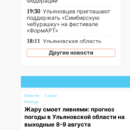
Федерации
19:30
Ульяновцев приглашают
поддержать «Симбирскую
чебурашку» на фестивале
«ФормАРТ»
18:11
Ульяновская область
стала пилотным регионом
Другие новости
проекта «Культурное
долголетие»
17:16
В реанимацию
Ульяновской областной
больницы поступили шесть
новых аппаратов ИВЛ
Новости
Статьи
16:51
В Чердаклинском районе
#погода
ремонтируют дороги, ставят
Жару смоет ливнями: прогноз
остановки и проводят новое
погоды в Ульяновской области на
освещение
выходные 8-9 августа