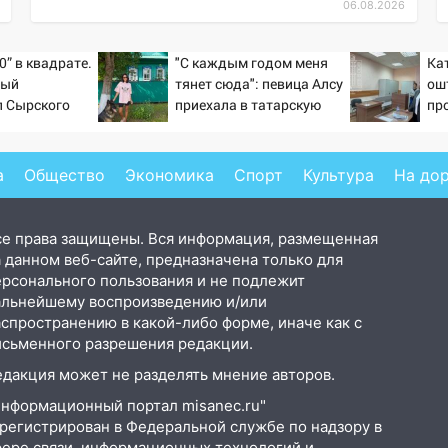
06.08.2026
0” в квадрате.
"С каждым годом меня
Ка
тый
тянет сюда": певица Алсу
ош
л Сырского
приехала в татарскую
пр
деревню, где прошло ее
инт
детство 07/08/2026 –
Вес
Новости
а
Общество
Экономика
Спорт
Культура
На до
се права защищены. Вся информация, размещенная
 данном веб-сайте, предназначена только для
ерсонального пользования и не подлежит
альнейшему воспроизведению и/или
аспространению в какой-либо форме, иначе как с
исьменного разрешения редакции.
едакция может не разделять мнение авторов.
Информационный портал misanec.ru"
арегистрирован в Федеральной службе по надзору в
фере связи, информационных технологий и