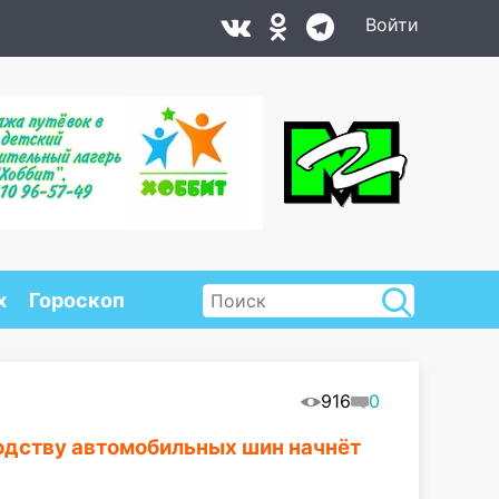
Войти
х
Гороскоп
916
0
водству автомобильных шин начнёт