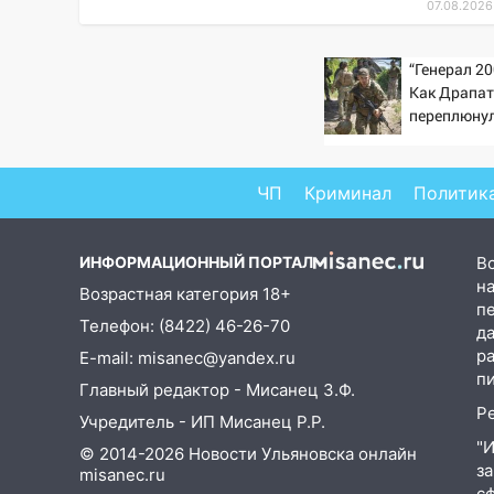
07.08.2026
15:27
Прокуратура проверяет
капремонт школы в селе
“Генерал 20
Кивать
Как Драпа
15:08
переплюну
В Кузоватово после
прокурорской проверки
обновили разметку на
пешеходных переходах
ЧП
Криминал
Политик
14:40
На проспекте Гая в
Ульяновске запретили
ИНФОРМАЦИОННЫЙ ПОРТАЛ
В
остановку автомобилей на 50-
на
Возрастная категория 18+
метровом участке
п
Телефон: (8422) 46-26-70
д
14:22
В Новом городе 8 августа
р
E-mail: misanec@yandex.ru
пройдет большой фестиваль
п
Главный редактор - Мисанец З.Ф.
«Наше время» с
Р
мотофристайлом и концертом
Учредитель - ИП Мисанец Р.Р.
«Мураками»
"
© 2014-2026 Новости Ульяновска онлайн
з
misanec.ru
14:04
Жару смоет ливнями:
с