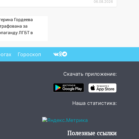
06.08.2026
терина Гордеева
трафована за
опаганду ЛГБТ в
ернете - Новости на
ти.ru
рогах
Гороскоп
Скачать приложение:
Наша статистика:
Полезные ссылки