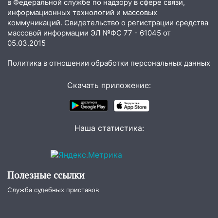
в Федеральной службе по надзору в сфере связи,
Ульяновске задержали 19-летнюю
информационных технологий и массовых
сообщницу мошенников
коммуникаций. Свидетельство о регистрации средства
массовой информации ЭЛ №ФС 77 - 61045 от
16:12
Едва не перерезал горло: в
05.03.2015
Вешкайме посиделки с судимым
знакомым закончились для женщины
Политика в отношении обработки персональных данных
больницей
16:06
18-летняя девушка без прав
Скачать приложение:
перевернулась на мопеде и попала в
больницу
15:59
Ульяновец отдал более 14
Наша статистика:
миллионов рублей за криминальное
покровительство
15:32
На «кольце» кроссовер сбил 18-
Полезные ссылки
летнего мопедиста
Служба судебных приставов
15:00
В Ульяновске после тройного ДТП
госпитализировали 25-летнего байкера