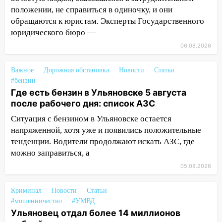
12:10
Ульяновский алиментщик накопил
положении, не справиться в одиночку, и они
120 тысяч долга
обращаются к юристам. Эксперты Государственного
юридического бюро —
11:49
Снят режим «Ракетная
опасность» на территории Ульяновской
06.08.2026
области
Важное
Дорожная обстановка
Новости
Статьи
11:30
Кабмин РФ разрешил до 1 июля
#бензин
2027 года импорт, выпуск и обращение
Где есть бензин в Ульяновске 5 августа
бензина Евро 2, Евро 3, Евро 4
после рабочего дня: список АЗС
11:12
Соцсети: на Рябикова автомобиль
Ситуация с бензином в Ульяновске остается
врезался в забор
напряженной, хотя уже и появились положительные
тенденции. Водители продолжают искать АЗС, где
10:27
Где есть бензин в Ульяновске
можно заправиться, а
днем 6 августа: список АЗС
05.08.2026
10:16
Внимание! В Ульяновской области
объявлена ракетная опасность
Криминал
Новости
Статьи
#мошенничество
#УМВД
10:00
В Старомайнском районе утонул
Ульяновец отдал более 14 миллионов
51-летний мужчина