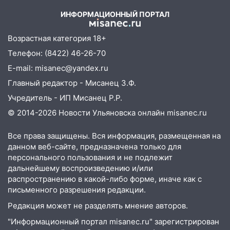
05.08.2026
ИНФОРМАЦИОННЫЙ ПОРТАЛ
22:58
Соцсети: на проспекте Тюленева
ДТП с мотоциклистом
Возрастная категория 18+
20:22
Мошенники обманули 92-летнюю
Телефон: (8422) 46-26-70
жительницу Ульяновской области
E-mail: misanec@yandex.ru
19:14
Житель Ульяновской области
Главный редактор - Мисанец З.Ф.
подвез троих незнакомцев на трассе и
Учредитель - ИП Мисанец Р.Р.
заработал уголовное дело
© 2014-2026 Новости Ульяновска онлайн
misanec.ru
18:14
Прогноз погоды на 6 августа в
Ульяновской области
Все права защищены. Вся информация, размещенная на
данном веб-сайте, предназначена только для
18:00
Мотофристайл, рок и силовой
персонального пользования и не подлежит
экстрим: в Ульяновске пройдет
дальнейшему воспроизведению и/или
большой фестиваль «Наше время»
распространению в какой-либо форме, иначе как с
письменного разрешения редакции.
17:30
Где есть бензин в Ульяновске 5
Редакция может не разделять мнение авторов.
августа после рабочего дня: список АЗС
"Информационный портал misanec.ru" зарегистрирован
17:05
«Обыск» по видеосвязи: в