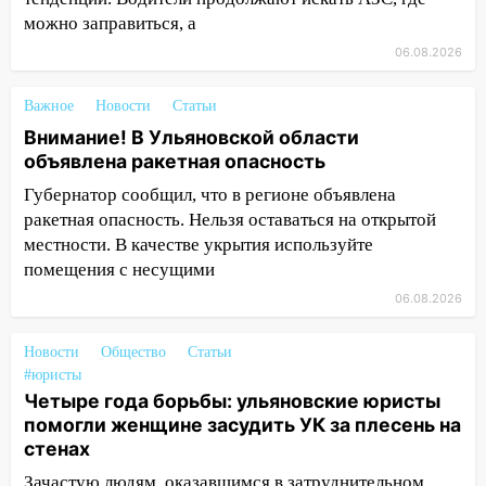
можно заправиться, а
14:23
67% ульяновцев готовы
06.08.2026
передумать увольняться, если им
повысят зарплату
Важное
Новости
Статьи
14:01
Инсценировали ДТП и получили
Внимание! В Ульяновской области
более 4,6 миллиона рублей: перед
объявлена ракетная опасность
судом предстанет банда
Губернатор сообщил, что в регионе объявлена
автоподставщиков
ракетная опасность. Нельзя оставаться на открытой
13:36
В Инзе произошел крупный пожар
местности. В качестве укрытия используйте
помещения с несущими
13:00
В суде защитили репутацию
мужчины, которого необоснованно
06.08.2026
обвиняли в жестоком обращении с
животными
Новости
Общество
Статьи
#юристы
12:28
Миллион на «льготниках»: в
Четыре года борьбы: ульяновские юристы
Ульяновской области перевозчик
помогли женщине засудить УК за плесень на
провернул хитрую схему с чужими
стенах
проездными
Зачастую людям, оказавшимся в затруднительном