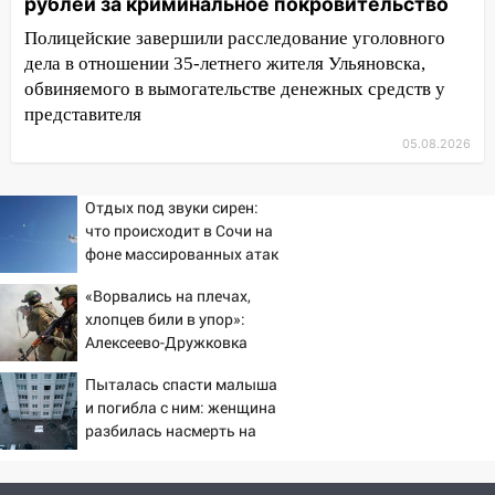
рублей за криминальное покровительство
09:50
В Ульяновске черный коршун
Полицейские завершили расследование уголовного
застрял в тепловозе
дела в отношении 35-летнего жителя Ульяновска,
09:44
обвиняемого в вымогательстве денежных средств у
Ульяновские спасатели помогли
юному велосипедисту на улице
представителя
Чернышевского
05.08.2026
08:21
В Заволжском районе украли два
велосипеда
Отдых под звуки сирен:
что происходит в Сочи на
07:18
В Ульяновск идет
фоне массированных атак
тридцатиградусная жара: какая будет
беспилотников
погода в четверг
«Ворвались на плечах,
хлопцев били в упор»:
06:00
Четыре года борьбы: ульяновские
Алексеево-Дружковка
юристы помогли женщине засудить УК
стала могильником для
за плесень на стенах
Пыталась спасти малыша
«птах Мадьяра»
и погибла с ним: женщина
05:00
Кому 6 августа звезды сулят
разбилась насмерть на
прибыль, а кому — испытания на
глазах у детей 06/08/2026
прочность
– Новости