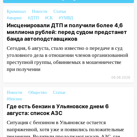
3,2 млн рублей
16:09
Криминал
Ветераны легкой атлетики из
Новости
Статьи
#аварии
#ДТП
#СК
#УМВД
Ульяновска успешно выступили на
Инсценировали ДТП и получили более 4,6
Чемпионате России
миллиона рублей: перед судом предстанет
16:02
В Ульяновской области убрали
банда автоподставщиков
более 28% площадей зерновых и
Сегодня, 6 августа, стало известно о передаче в суд
зернобобовых культур
уголовного дела в отношении членов организованной
15:51
Бросила кирпич в жену брата: в
преступной группы, обвиняемых в мошенничестве
Ульяновской области завели дело на
при получении
агрессивную женщину
06.08.2026
15:47
На улице Радищева сбили
Новости
курьера: крупная авария в Ульяновске
Общество
Статьи
#бензин
15:15
Проводил до квартиры и ограбил:
Где есть бензин в Ульяновске днем 6
новый кавалер женщины оказался
августа: список АЗС
рецидивистом
Ситуация с бензином в Ульяновске остается
14:26
В Ульяновске ограничат движение
напряженной, хотя уже и появились положительные
по улице Ефремова
тенденции. Водители продолжают искать АЗС, где