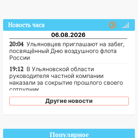
Новость часа
06.08.2026
20:04
Ульяновцев приглашают на забег,
посвящённый Дню воздушного флота
России
19:12
В Ульяновской области
руководителя частной компании
наказали за сокрытие прошлого своего
сотрудник
18:02
В Ульяновск едут звезды
Другие новости
баскетбола!
17:08
Ульяновский областной суд
оставил в силе приговор руководству
«УльяновскФармации» за махинации на
Популярное