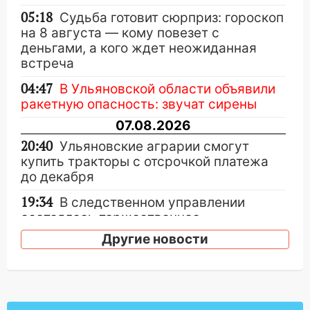
05:18
Судьба готовит сюрприз: гороскоп
на 8 августа — кому повезет с
деньгами, а кого ждет неожиданная
встреча
04:47
В Ульяновской области объявили
ракетную опасность: звучат сирены
07.08.2026
20:40
Ульяновские аграрии смогут
купить тракторы с отсрочкой платежа
до декабря
19:34
В следственном управлении
состоялось торжественное
мероприятие, приуроченное к
Другие новости
празднованию Дня сотрудника органов
следствия Российской Федерации
19:30
Ульяновцев приглашают
поддержать «Симбирскую чебурашку»