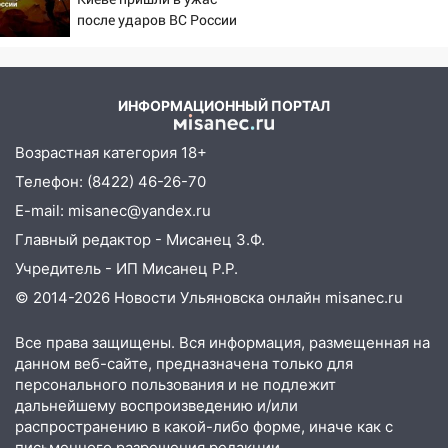
ЕГЭ с 2027 года
после ударов ВС России
11:25
В Ульяновске ИИ будет выявлять
нарушителей на контейнерных
площадках
ИНФОРМАЦИОННЫЙ ПОРТАЛ
11:20
Ульяновская шахматистка
Возрастная категория 18+
Валерия Клейменова выиграла два
золота в составе сборной мира
Телефон: (8422) 46-26-70
E-mail: misanec@yandex.ru
11:16
В Ульяновске открыли памятную
доску декабристу Кондратию Рылееву
Главный редактор - Мисанец З.Ф.
Учредитель - ИП Мисанец Р.Р.
10:40
В Ульяновске спасатели ночью
нашли потерявшегося в заброшенных
© 2014-2026 Новости Ульяновска онлайн
misanec.ru
садах 79-летнего мужчину
Все права защищены. Вся информация, размещенная на
10:26
На нескольких улицах Ульяновска
данном веб-сайте, предназначена только для
временно отключили холодную воду
персонального пользования и не подлежит
дальнейшему воспроизведению и/или
10:14
В Ульяновске двоих участников
распространению в какой-либо форме, иначе как с
коррупционной схемы при ЦГКБ
письменного разрешения редакции.