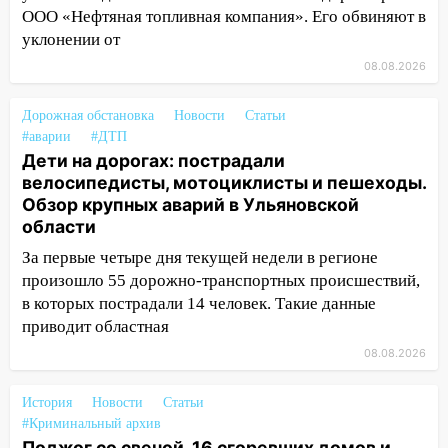
разработают отечественный прибор для
ООО «Нефтяная топливная компания». Его обвиняют в
цифровой ПЦР
уклонении от
15:47
Ульяновцы могут вернуть деньги
08.08.2026
за абонементы закрывшегося фитнес-
клуба «Рекорд-Fitness»
Дорожная обстановка
Новости
Статьи
#аварии
#ДТП
15:34
После вмешательства
Дети на дорогах: пострадали
прокуратуры в селах Ульяновской
велосипедисты, мотоциклисты и пешеходы.
области привели в порядок детские
Обзор крупных аварий в Ульяновской
площадки
области
15:27
Прокуратура проверяет
За первые четыре дня текущей недели в регионе
капремонт школы в селе Кивать
произошло 55 дорожно-транспортных происшествий,
в которых пострадали 14 человек. Такие данные
15:08
В Кузоватово после прокурорской
приводит областная
проверки обновили разметку на
пешеходных переходах
08.08.2026
14:40
На проспекте Гая в Ульяновске
История
Новости
Статьи
запретили остановку автомобилей на
#Криминальный архив
50-метровом участке
Поджог со свечой, 16 сгоревших домов и