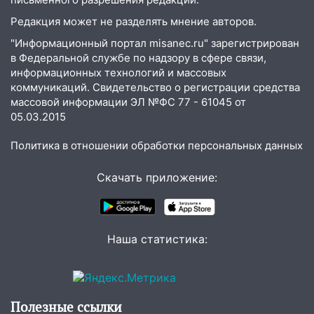
отправили в колонию на 7 и 8 лет
Редакция может не разделять мнение авторов.
09:52
Ночью беспилотники сбили над
"Информационный портал misanec.ru" зарегистрирован
соседними Татарстаном и Саратовской
в Федеральной службе по надзору в сфере связи,
областью
информационных технологий и массовых
коммуникаций. Свидетельство о регистрации средства
09:41
Диана Шурыгина уверовала в
массовой информации ЭЛ №ФС 77 - 61045 от
Бога в СИЗО
05.03.2015
09:35
В Ульяновске директора фирмы
Политика в отношении обработки персональных данных
будут судить за неуплату налогов на 48
млн рублей
Скачать приложение:
08:22
Подросток на питбайке сбил
велосипедистку: пострадали двое
07:20
Жара возвращается: ожидается
Наша статистика:
знойный и сухой четверг
06:00
Под Ульяновском при развороте
пострадал 38-летний водитель
иномарки
Полезные ссылки