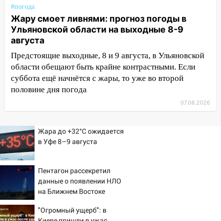
12:34
На Ульяновскую область
#погода
надвигается сильнейшая непогода: град
Жару смоет ливнями: прогноз погоды в
и шквал до 27 м/с
Ульяновской области на выходные 8-9
августа
12:31
Ульяновец хотел купить иномарку
из Европы и потерял 760 тысяч рублей
Предстоящие выходные, 8 и 9 августа, в Ульяновской
области обещают быть крайне контрастными. Если
12:20
В Чердаклинском районе
суббота ещё начнётся с жары, то уже во второй
столкнулись «Лада» и Chevrolet:
половине дня погода
пострадал 14-летний подросток
07.08.2026
12:00
Где есть бензин в Ульяновске 7
августа: список АЗС
Жара до +32°C ожидается
11:50
Заснул рядом с ребёнком и
в Уфе 8–9 августа
случайно задушил его: суд вынес
приговор
Пентагон рассекретил
11:38
В Ленинском районе пожар
данные о появлении НЛО
полностью уничтожил дачный дом и
на Ближнем Востоке
сарай
"Огромный ущерб": в
11:38
В Госдуме предложили отменить
Киеве пришли в ужас