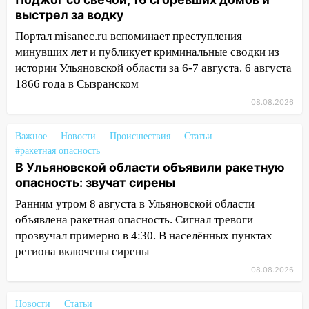
выстрел за водку
14:22
В Новом городе 8 августа пройдет
большой фестиваль «Наше время» с
Портал misanec.ru вспоминает преступления
мотофристайлом и концертом
минувших лет и публикует криминальные сводки из
«Мураками»
истории Ульяновской области за 6-7 августа. 6 августа
1866 года в Сызранском
14:04
Жару смоет ливнями: прогноз
погоды в Ульяновской области на
08.08.2026
выходные 8-9 августа
Важное
Новости
Происшествия
Статьи
13:30
В Ульяновске транспортные
#ракетная опасность
полицейские проведут акцию «Час
В Ульяновской области объявили ракетную
пассажира»
опасность: звучат сирены
13:20
В Ульяновске за один день
Ранним утром 8 августа в Ульяновской области
обокрали женщину на пляже и
объявлена ракетная опасность. Сигнал тревоги
подростка в сквере
прозвучал примерно в 4:30. В населённых пунктах
региона включены сирены
13:01
В Димитровграде мужчина
выбросил из машины страйкбольную
08.08.2026
гранату: его задержали
Новости
Статьи