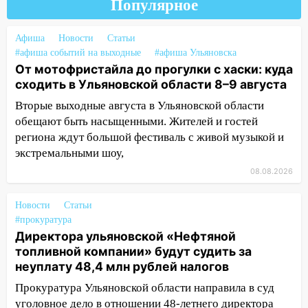
Популярное
на фестивале «ФормАРТ»
18:11
Ульяновская область стала
Афиша
Новости
Статьи
пилотным регионом проекта
#афиша событий на выходные
#афиша Ульяновска
«Культурное долголетие»
От мотофристайла до прогулки с хаски: куда
сходить в Ульяновской области 8–9 августа
17:16
В реанимацию Ульяновской
областной больницы поступили шесть
Вторые выходные августа в Ульяновской области
новых аппаратов ИВЛ
обещают быть насыщенными. Жителей и гостей
региона ждут большой фестиваль с живой музыкой и
16:51
В Чердаклинском районе
экстремальными шоу,
ремонтируют дороги, ставят остановки
08.08.2026
и проводят новое освещение
16:35
В Ульяновске установили ещё
Новости
Статьи
девять бункеров для крупногабаритного
#прокуратура
мусора
Директора ульяновской «Нефтяной
топливной компании» будут судить за
16:26
В Ульяновске бесплатно покажут
неуплату 48,4 млн рублей налогов
матч «Волги» под открытым небом
Прокуратура Ульяновской области направила в суд
16:12
В Ульяновском госуниверситете
уголовное дело в отношении 48-летнего директора