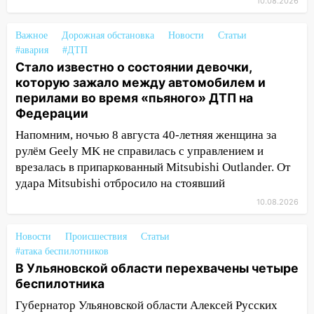
10.08.2026
началось с «глухой» пробки на старом
мосту
Важное
Дорожная обстановка
Новости
Статьи
09:10
Соцсети: на Московском шоссе в
#авария
#ДТП
Ульяновске произошла авария
Стало известно о состоянии девочки,
которую зажало между автомобилем и
08:02
В Ульяновске во время
перилами во время «пьяного» ДТП на
диспансеризации у 26-летнего парня
Федерации
выявили онкологию
Напомним, ночью 8 августа 40-летняя женщина за
07:00
Прохладная ночь и ветреный
рулём Geely MK не справилась с управлением и
день: прогноз погоды в Ульяновске 10
врезалась в припаркованный Mitsubishi Outlander. От
августа
удара Mitsubishi отбросило на стоявший
06:00
Как разрушительный ураган,
10.08.2026
потопы и падающие деревья
парализовали Ульяновскую область: ЧП
Новости
Происшествия
Статьи
за выходные
#атака беспилотников
В Ульяновской области перехвачены четыре
05:50
Пять украденных лошадей и
беспилотника
смертельная драка
Губернатор Ульяновской области Алексей Русских