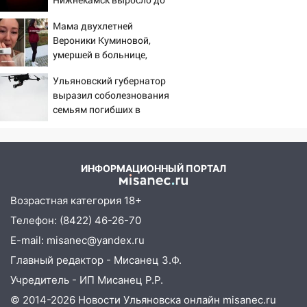
ликвидировали крупный пожар
13
Мама двухлетней
17:15
Прогноз погоды на 10 августа в
Вероники Куминовой,
Ульяновской области
умершей в больнице,
16:00
В Ульяновске во время шторма на
беременна: семья ждет
Ульяновский губернатор
Волге пропал известный блогер: нужна
девочку
выразил соболезнования
помощь в поисках
семьям погибших в
15:28
Нижнекамске
Соцсети: на «Ауди» упало дерево
в Новом городе
15:12
В Ульяновске выгорела кухня в
ИНФОРМАЦИОННЫЙ ПОРТАЛ
многоэтажке
Возрастная категория 18+
14:18
Гинеколог рассказала о том, с
какими сложностями сталкиваются
Телефон: (8422) 46-26-70
молодые мамы
E-mail: misanec@yandex.ru
13:02
Главный редактор - Мисанец З.Ф.
Соцсети: на улице Розы
Люксембург дерево упало на
Учредитель - ИП Мисанец Р.Р.
автомобиль
© 2014-2026 Новости Ульяновска онлайн
misanec.ru