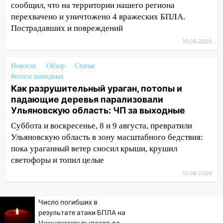
05:00
Боль, скованность и старение
сообщил, что на территории нашего региона
дисков: как повседневные привычки
перехвачено и уничтожено 4 вражеских БПЛА.
незаметно разрушают наш позвоночник
Пострадавших и повреждений
03:00
День скрытых ловушек и
10.08.2026
внезапных подарков судьбы: гороскоп
на 10 августа
Новости
Обзор
Статьи
#итоги выходных
09.08.2026
Как разрушительный ураган, потопы и
21:58
В Ульяновске около «нового»
падающие деревья парализовали
моста утопили автомобиль «Вольво»
Ульяновскую область: ЧП за выходные
20:20
Итоги 9 августа в Ульяновской
Суббота и воскресенье, 8 и 9 августа, превратили
области: разгул стихии, поиски
Ульяновскую область в зону масштабного бедствия:
человека на Волге и транспортный
пока ураганный ветер сносил крыши, крушил
коллапс
светофоры и топил целые
19:43
Из-за ураганного ветра упали
10.08.2026
деревья в парке «Победы»
Число погибших в
18:00
Пепелище на Балтийской: в
результате атаки БПЛА на
Заволжье ульяновские спасатели
Нижнекамск выросло до