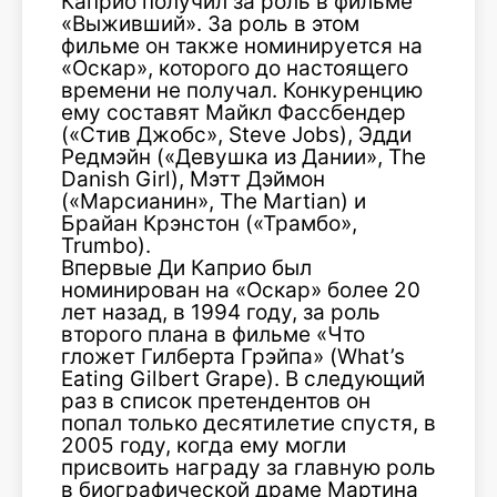
Каприо получил за роль в фильме
«Выживший». За роль в этом
фильме он также номинируется на
«Оскар», которого до настоящего
времени не получал. Конкуренцию
ему составят Майкл Фассбендер
(«Стив Джобс», Steve Jobs), Эдди
Редмэйн («Девушка из Дании», The
Danish Girl), Мэтт Дэймон
(«Марсианин», The Martian) и
Брайан Крэнстон («Трамбо»,
Trumbo).
Впервые Ди Каприо был
номинирован на «Оскар» более 20
лет назад, в 1994 году, за роль
второго плана в фильме «Что
гложет Гилберта Грэйпа» (What’s
Eating Gilbert Grape). В следующий
раз в список претендентов он
попал только десятилетие спустя, в
2005 году, когда ему могли
присвоить награду за главную роль
в биографической драме Мартина