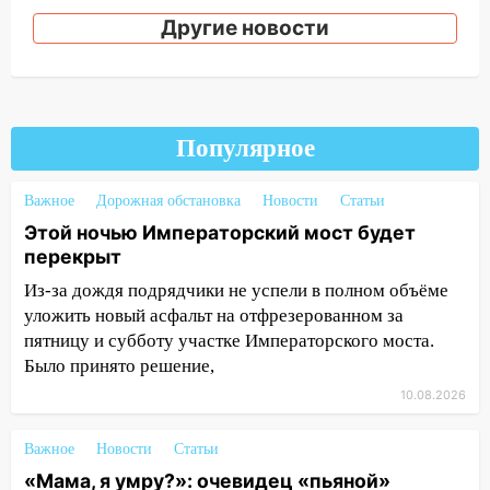
12:46
Масштабные поиски на Волге: в
Другие новости
Ульяновской области продолжают
искать пропавшего после крушения
катера блогера
11:53
Стало известно о состоянии
Популярное
девочки, которую зажало между
автомобилем и перилами во время
«пьяного» ДТП на Федерации
Важное
Дорожная обстановка
Новости
Статьи
Этой ночью Императорский мост будет
11:29
Сергей Клопков назначен
перекрыт
начальником управления
административно-технического
Из-за дождя подрядчики не успели в полном объёме
контроля администрации Ульяновска
уложить новый асфальт на отфрезерованном за
пятницу и субботу участке Императорского моста.
11:12
В Ульяновской области в огне
Было принято решение,
погиб один человек
10.08.2026
11:05
12 человек погибли и 39 получили
ранения после атаки беспилотников на
Важное
Новости
Статьи
Нижнекамск
«Мама, я умру?»: очевидец «пьяной»