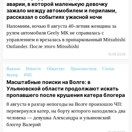
10:51
аварии, в которой маленькую девочку
В Ульяновской области
зажало между автомобилем и перилами,
перехвачены четыре беспилотника
рассказал о событиях ужасной ночи
10:15
Соцсети: мотоциклист врезался в
Напомним, ночью 8 августа 40-летняя женщина за
«Калину» в Новом городе
рулем автомобиля Geely MK не справилась с
10:11
Во время атаки беспилотников в
управлением и врезалась в припаркованный Mitsubishi
Нижнекамске погибли люди: в
Outlander. После этого Mitsubishi
республике объявили траур
10.08.2026
10:06
За выходные выпало больше
месячной нормы осадков и упало 111
Важное
Новости
Общество
Происшествия
Статьи
деревьев в Ульяновске
#катер
#ЧП
Масштабные поиски на Волге: в
10:00
В Кузоватово ураганный ветер
Ульяновской области продолжают искать
повредил кровли районного дома
пропавшего после крушения катера блогера
культуры и школы
8 августа в разгар непогоды на Волге произошло ЧП:
09:20
Момент падения дерева на
перевернулся катер, на борту которого находились два
машину в Ульяновске попал на видео
человека — девушка Александра и ульяновский
блогер Валерий
09:16
Утро ульяновских водителей