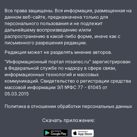
13:00
«Благоприятный период для
Все права защищены. Вся информация, размещенная на
новых начинаний: гороскоп для всех
данном веб-сайте, предназначена только для
знаков зодиака на неделю с 10 по 16
персонального пользования и не подлежит
августа
дальнейшему воспроизведению и/или
13:00
На проспекте Тюленева в
распространению в какой-либо форме, иначе как с
Ульяновске образовалось «море»
письменного разрешения редакции.
Редакция может не разделять мнение авторов.
12:57
В Ульяновской области ожидается
крупный град
"Информационный портал misanec.ru" зарегистрирован
в Федеральной службе по надзору в сфере связи,
12:11
Где есть бензин в Ульяновске 9
информационных технологий и массовых
августа: список АЗС
коммуникаций. Свидетельство о регистрации средства
массовой информации ЭЛ №ФС 77 - 61045 от
11:55
Соцсети: светофор упал на
05.03.2015
машину во время сильного ливня в
Ульяновске
Политика в отношении обработки персональных данных
11:00
В Ульяновской области люди в
Скачать приложение:
СНТ сидят без света
10:13
Прокуратура подвела итоги