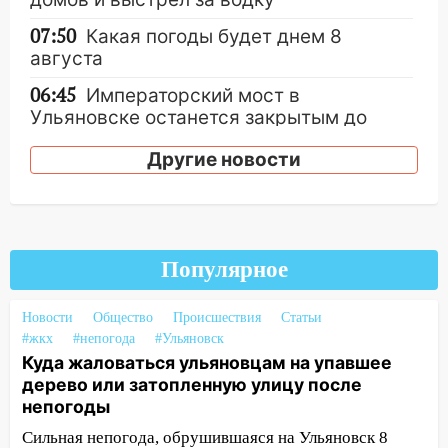
07:50
Какая погоды будет днем 8
августа
06:45
Императорский мост в
Ульяновске останется закрытым до
утра 10 августа
Другие новости
05:18
Судьба готовит сюрприз: гороскоп
на 8 августа — кому повезет с
деньгами, а кого ждет неожиданная
встреча
Популярное
04:47
В Ульяновской области объявили
ракетную опасность: звучат сирены
Новости
Общество
Происшествия
Статьи
07.08.2026
#жкх
#непогода
#Ульяновск
20:40
Ульяновские аграрии смогут
Куда жаловаться ульяновцам на упавшее
купить тракторы с отсрочкой платежа
дерево или затопленную улицу после
до декабря
непогоды
Сильная непогода, обрушившаяся на Ульяновск 8
19:34
В следственном управлении