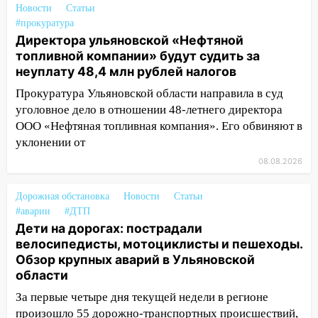
15:27
Прокуратура проверяет
Новости
Статьи
капремонт школы в селе Кивать
#прокуратура
Директора ульяновской «Нефтяной
15:08
В Кузоватово после прокурорской
топливной компании» будут судить за
проверки обновили разметку на
неуплату 48,4 млн рублей налогов
пешеходных переходах
Прокуратура Ульяновской области направила в суд
14:40
На проспекте Гая в Ульяновске
уголовное дело в отношении 48-летнего директора
запретили остановку автомобилей на
ООО «Нефтяная топливная компания». Его обвиняют в
50-метровом участке
уклонении от
08.08.2026
14:22
В Новом городе 8 августа пройдет
большой фестиваль «Наше время» с
мотофристайлом и концертом
Дорожная обстановка
Новости
Статьи
«Мураками»
#аварии
#ДТП
Дети на дорогах: пострадали
14:04
Жару смоет ливнями: прогноз
велосипедисты, мотоциклисты и пешеходы.
погоды в Ульяновской области на
Обзор крупных аварий в Ульяновской
выходные 8-9 августа
области
13:30
В Ульяновске транспортные
За первые четыре дня текущей недели в регионе
полицейские проведут акцию «Час
произошло 55 дорожно-транспортных происшествий,