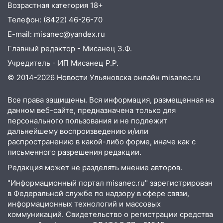
августа: список АЗС
Возрастная категория 18+
Телефон: (8422) 46-26-70
11:50
Заснул рядом с ребёнком и
случайно задушил его: суд вынес
E-mail: misanec@yandex.ru
приговор
Главный редактор - Мисанец З.Ф.
11:38
В Ленинском районе пожар
Учредитель - ИП Мисанец Р.Р.
полностью уничтожил дачный дом и
© 2014-2026 Новости Ульяновска онлайн
misanec.ru
сарай
Все права защищены. Вся информация, размещенная на
11:38
В Госдуме предложили отменить
данном веб-сайте, предназначена только для
ЕГЭ с 2027 года
персонального пользования и не подлежит
11:25
дальнейшему воспроизведению и/или
В Ульяновске ИИ будет выявлять
распространению в какой-либо форме, иначе как с
нарушителей на контейнерных
письменного разрешения редакции.
площадках
Редакция может не разделять мнение авторов.
11:20
Ульяновская шахматистка
Валерия Клейменова выиграла два
"Информационный портал misanec.ru" зарегистрирован
в Федеральной службе по надзору в сфере связи,
золота в составе сборной мира
информационных технологий и массовых
11:16
В Ульяновске открыли памятную
коммуникаций. Свидетельство о регистрации средства