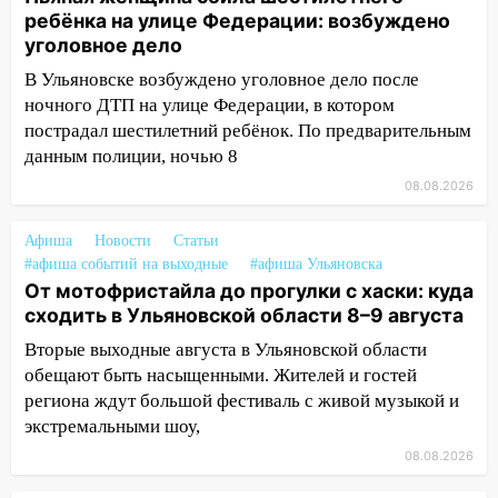
и проводят новое освещение
ребёнка на улице Федерации: возбуждено
уголовное дело
16:35
В Ульяновске установили ещё
В Ульяновске возбуждено уголовное дело после
девять бункеров для крупногабаритного
ночного ДТП на улице Федерации, в котором
мусора
пострадал шестилетний ребёнок. По предварительным
16:26
В Ульяновске бесплатно покажут
данным полиции, ночью 8
матч «Волги» под открытым небом
08.08.2026
16:12
В Ульяновском госуниверситете
разработают отечественный прибор для
Афиша
Новости
Статьи
цифровой ПЦР
#афиша событий на выходные
#афиша Ульяновска
От мотофристайла до прогулки с хаски: куда
15:47
Ульяновцы могут вернуть деньги
сходить в Ульяновской области 8–9 августа
за абонементы закрывшегося фитнес-
Вторые выходные августа в Ульяновской области
клуба «Рекорд-Fitness»
обещают быть насыщенными. Жителей и гостей
15:34
После вмешательства
региона ждут большой фестиваль с живой музыкой и
прокуратуры в селах Ульяновской
экстремальными шоу,
области привели в порядок детские
08.08.2026
площадки