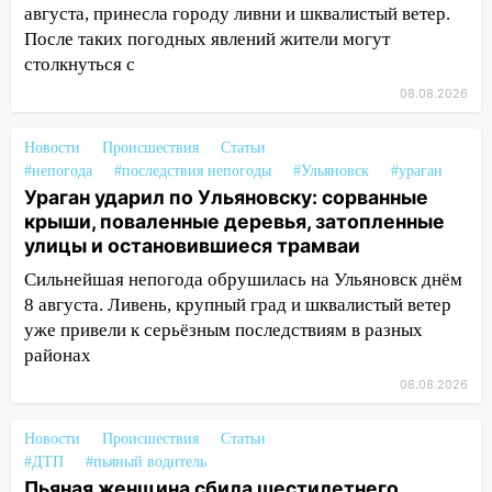
августа, принесла городу ливни и шквалистый ветер.
состоялось торжественное
После таких погодных явлений жители могут
мероприятие, приуроченное к
столкнуться с
празднованию Дня сотрудника органов
следствия Российской Федерации
08.08.2026
19:30
Ульяновцев приглашают
Новости
Происшествия
Статьи
поддержать «Симбирскую чебурашку»
#непогода
#последствия непогоды
#Ульяновск
#ураган
на фестивале «ФормАРТ»
Ураган ударил по Ульяновску: сорванные
18:11
Ульяновская область стала
крыши, поваленные деревья, затопленные
пилотным регионом проекта
улицы и остановившиеся трамваи
«Культурное долголетие»
Сильнейшая непогода обрушилась на Ульяновск днём
8 августа. Ливень, крупный град и шквалистый ветер
17:23
Прогноз погоды в Ульяновской
уже привели к серьёзным последствиям в разных
области на 8 августа
районах
17:16
В реанимацию Ульяновской
08.08.2026
областной больницы поступили шесть
новых аппаратов ИВЛ
Новости
Происшествия
Статьи
16:51
В Чердаклинском районе
#ДТП
#пьяный водитель
ремонтируют дороги, ставят остановки
Пьяная женщина сбила шестилетнего