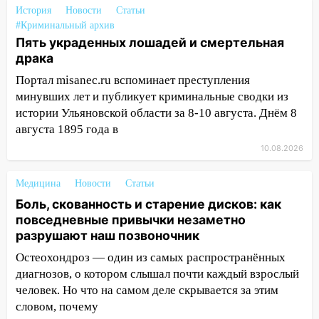
История
Новости
Статьи
деревья в парке «Победы»
#Криминальный архив
18:00
Пепелище на Балтийской: в
Пять украденных лошадей и смертельная
Заволжье ульяновские спасатели
драка
ликвидировали крупный пожар
Портал misanec.ru вспоминает преступления
минувших лет и публикует криминальные сводки из
17:15
Прогноз погоды на 10 августа в
истории Ульяновской области за 8-10 августа. Днём 8
Ульяновской области
августа 1895 года в
16:00
В Ульяновске во время шторма на
10.08.2026
Волге пропал известный блогер: нужна
помощь в поисках
Медицина
Новости
Статьи
15:28
Соцсети: на «Ауди» упало дерево
Боль, скованность и старение дисков: как
в Новом городе
повседневные привычки незаметно
разрушают наш позвоночник
15:12
В Ульяновске выгорела кухня в
многоэтажке
Остеохондроз — один из самых распространённых
диагнозов, о котором слышал почти каждый взрослый
14:18
Гинеколог рассказала о том, с
человек. Но что на самом деле скрывается за этим
какими сложностями сталкиваются
словом, почему
молодые мамы