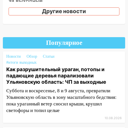
за выходные
05:50
Другие новости
Пять украденных лошадей и
смертельная драка
05:00
Боль, скованность и старение
дисков: как повседневные привычки
незаметно разрушают наш позвоночник
Популярное
03:00
День скрытых ловушек и
Новости
Обзор
Статьи
внезапных подарков судьбы: гороскоп
#итоги выходных
на 10 августа
Как разрушительный ураган, потопы и
09.08.2026
падающие деревья парализовали
21:58
В Ульяновске около «нового»
Ульяновскую область: ЧП за выходные
моста утопили автомобиль «Вольво»
Суббота и воскресенье, 8 и 9 августа, превратили
Ульяновскую область в зону масштабного бедствия:
20:20
Итоги 9 августа в Ульяновской
пока ураганный ветер сносил крыши, крушил
области: разгул стихии, поиски
светофоры и топил целые
человека на Волге и транспортный
коллапс
10.08.2026
19:43
Из-за ураганного ветра упали