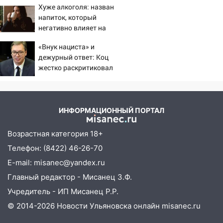
Хуже алкоголя: назван
непогода
напиток, который
07:30
Евро-3 вместо Евро-5: что
негативно влияет на
означают классы бензина и можно ли
организм - многие пьют
«Внук нациста» и
заливать «старое» топливо в
его каждый день
дежурный ответ: Коц
современные автомобили
жестко раскритиковал
06:30
Вучича за реакцию на
Какая погода будет в Ульяновской
вопрос об убийстве
области днем 9 августа
русских
05:05
День, когда всё может
ИНФОРМАЦИОННЫЙ ПОРТАЛ
измениться: гороскоп на 9 августа —
три знака получат шанс, который нельзя
Возрастная категория 18+
упустить
Телефон: (8422) 46-26-70
08.08.2026
E-mail: misanec@yandex.ru
20:10
Во время урагана в Ульяновске на
Главный редактор - Мисанец З.Ф.
Волге перевернулась лодка
Учредитель - ИП Мисанец Р.Р.
19:55
В Ульяновске упавшее дерево
© 2014-2026 Новости Ульяновска онлайн
misanec.ru
заблокировало в машине двух женщин