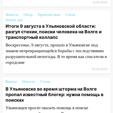
10.08.2026
13:02
Соцсети: на улице Розы
Люксембург дерево упало на
Новости
Обзор
Происшествия
Статьи
автомобиль
#итоги дня
Итоги 9 августа в Ульяновской области:
13:00
«Благоприятный период для
разгул стихии, поиски человека на Волге и
новых начинаний: гороскоп для всех
транспортный коллапс
знаков зодиака на неделю с 10 по 16
августа
Воскресенье, 9 августа, прошло в Ульяновске под
знаком непрекращающейся борьбы с последствиями
13:00
На проспекте Тюленева в
разрушительной непогоды. В то время как спасатели и
Ульяновске образовалось «море»
городские
12:57
В Ульяновской области ожидается
09.08.2026
крупный град
Важное
Новости
Статьи
12:11
Где есть бензин в Ульяновске 9
В Ульяновске во время шторма на Волге
августа: список АЗС
пропал известный блогер: нужна помощь в
11:55
Соцсети: светофор упал на
поисках
машину во время сильного ливня в
Ульяновцев просят оказать помощь в поиске
Ульяновске