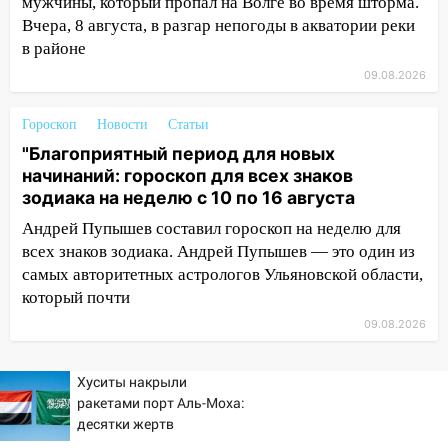
мужчины, который пропал на Волге во время шторма.
11:00
В Ульяновской области люди в
Вчера, 8 августа, в разгар непогоды в акватории реки
СНТ сидят без света
в районе
09.08.2026
10:13
Прокуратура подвела итоги
недели в Ульяновской области
Гороскоп
Новости
Статьи
09:18
Из-за ливня заблокировано
"Благоприятный период для новых
движение трамваев в Ульяновске
начинаний: гороскоп для всех знаков
зодиака на неделю с 10 по 16 августа
09:15
Ураган, изнасилование ребенка,
автоподставы и атака беспилотников:
Андрей Пупышев составил гороскоп на неделю для
важные итоги прошедшей недели в
всех знаков зодиака. Андрей Пупышев — это один из
Ульяновской области
самых авторитетных астрологов Ульяновской области,
который почти
08:20
В Ульяновске восстановили
трамвайную и троллейбусную
09.08.2026
инфраструктуру после шторма
Хуситы накрыли
08:19
Внимание! В Цильнинском районе
ракетами порт Аль-Моха:
пропал 67-летний мужчина
десятки жертв
08:11
На Ульяновск снова надвигается