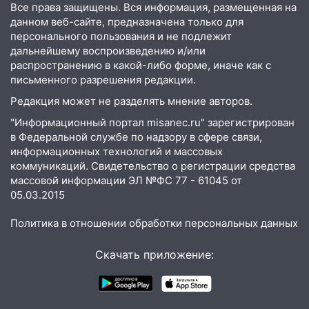
Все права защищены. Вся информация, размещенная на
17:15
В Ульяновской области
данном веб-сайте, предназначена только для
ремонтируют девять мостов: один уже
персонального пользования и не подлежит
готов, ещё два — почти завершены
дальнейшему воспроизведению и/или
17:00
«Ульяновскалипсис»: последствия
распространению в какой-либо форме, иначе как с
письменного разрешения редакции.
урагана 8 августа
Редакция может не разделять мнение авторов.
16:38
Прогноз погоды в Ульяновской
области на 9 августа
"Информационный портал misanec.ru" зарегистрирован
в Федеральной службе по надзору в сфере связи,
16:34
Из-за мощной непогоды в
информационных технологий и массовых
Ульяновске отменили фестиваль «Наше
коммуникаций. Свидетельство о регистрации средства
время»
массовой информации ЭЛ №ФС 77 - 61045 от
05.03.2015
16:17
Мелекесский район первым в
Ульяновской области намолотил более
Политика в отношении обработки персональных данных
100 тысяч тонн зерна
Скачать приложение:
15:17
В колледжи и техникумы
Ульяновской области подали более 10
тысяч заявлений