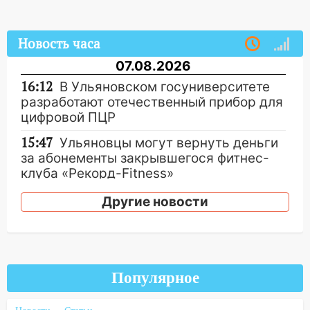
Новость часа
07.08.2026
16:12
В Ульяновском госуниверситете
разработают отечественный прибор для
цифровой ПЦР
15:47
Ульяновцы могут вернуть деньги
за абонементы закрывшегося фитнес-
клуба «Рекорд-Fitness»
15:34
После вмешательства
Другие новости
прокуратуры в селах Ульяновской
области привели в порядок детские
площадки
15:27
Прокуратура проверяет
Популярное
капремонт школы в селе Кивать