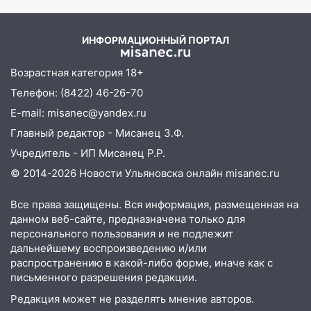
PrimaMedia.ru
07:20
Жара возвращается: ожидается
знойный и сухой четверг
ИНФОРМАЦИОННЫЙ ПОРТАЛ
06:00
Под Ульяновском при развороте
пострадал 38-летний водитель
Возрастная категория 18+
иномарки
Телефон: (8422) 46-26-70
05:00
«Каждая пятая женщина и каждый
E-mail: misanec@yandex.ru
второй мужчина в мире сталкиваются с
Главный редактор - Мисанец З.Ф.
алопецией»: врач рассказал, чем может
Учредитель - ИП Мисанец Р.Р.
быть вызвано облысение и как с этим
справиться
© 2014-2026 Новости Ульяновска онлайн
misanec.ru
03:30
Гороскоп на 7 августа: пятница
Все права защищены. Вся информация, размещенная на
принесет прилив творческой энергии и
данном веб-сайте, предназначена только для
отличные шансы исправить старые
персонального пользования и не подлежит
ошибки
дальнейшему воспроизведению и/или
распространению в какой-либо форме, иначе как с
06.08.2026
письменного разрешения редакции.
23:20
Прогноз погоды на 7 августа в
Редакция может не разделять мнение авторов.
Ульяновской области