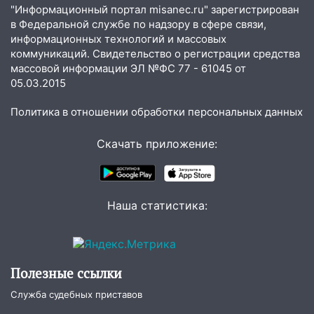
"Информационный портал misanec.ru" зарегистрирован
20:04
Ульяновцев приглашают на забег,
в Федеральной службе по надзору в сфере связи,
посвящённый Дню воздушного флота
информационных технологий и массовых
России
коммуникаций. Свидетельство о регистрации средства
массовой информации ЭЛ №ФС 77 - 61045 от
19:12
В Ульяновской области
05.03.2015
руководителя частной компании
наказали за сокрытие прошлого своего
Политика в отношении обработки персональных данных
сотрудник
Скачать приложение:
18:02
В Ульяновск едут звезды
баскетбола!
17:08
Ульяновский областной суд
оставил в силе приговор руководству
Наша статистика:
«УльяновскФармации» за махинации на
3,2 млн рублей
16:09
Ветераны легкой атлетики из
Полезные ссылки
Ульяновска успешно выступили на
Чемпионате России
Служба судебных приставов