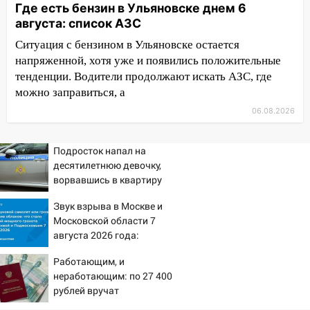
Где есть бензин в Ульяновске днем 6
садах 79-летнего мужчину
августа: список АЗС
10:26
На нескольких улицах Ульяновска
Ситуация с бензином в Ульяновске остается
временно отключили холодную воду
напряженной, хотя уже и появились положительные
10:14
В Ульяновске двоих участников
тенденции. Водители продолжают искать АЗС, где
коррупционной схемы при ЦГКБ
можно заправиться, а
отправили в колонию на 7 и 8 лет
06.08.2026
09:52
Ночью беспилотники сбили над
соседними Татарстаном и Саратовской
Подросток напал на
областью
десятилетнюю девочку,
ворвавшись в квартиру
09:41
Диана Шурыгина уверовала в
Бога в СИЗО
Звук взрыва в Москве и
Московской области 7
09:35
В Ульяновске директора фирмы
августа 2026 года:
будут судить за неуплату налогов на 48
Причины, источник,
млн рублей
Работающим, и
откуда был громкий
неработающим: по 27 400
хлопок
08:22
Подросток на питбайке сбил
рублей вручат
велосипедистку: пострадали двое
пенсионерам в сентябре -