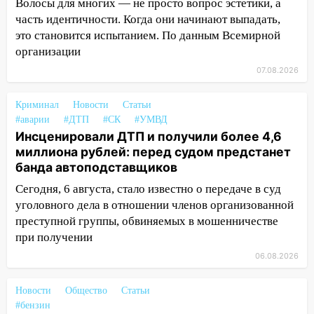
Волосы для многих — не просто вопрос эстетики, а
приговор
часть идентичности. Когда они начинают выпадать,
это становится испытанием. По данным Всемирной
11:38
В Ленинском районе пожар
организации
полностью уничтожил дачный дом и
сарай
07.08.2026
11:38
В Госдуме предложили отменить
Криминал
Новости
Статьи
ЕГЭ с 2027 года
#аварии
#ДТП
#СК
#УМВД
11:25
Инсценировали ДТП и получили более 4,6
В Ульяновске ИИ будет выявлять
миллиона рублей: перед судом предстанет
нарушителей на контейнерных
банда автоподставщиков
площадках
Сегодня, 6 августа, стало известно о передаче в суд
11:20
Ульяновская шахматистка
уголовного дела в отношении членов организованной
Валерия Клейменова выиграла два
преступной группы, обвиняемых в мошенничестве
золота в составе сборной мира
при получении
11:16
В Ульяновске открыли памятную
06.08.2026
доску декабристу Кондратию Рылееву
10:40
В Ульяновске спасатели ночью
Новости
Общество
Статьи
нашли потерявшегося в заброшенных
#бензин