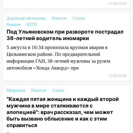
обокрали женщину на пляже и
07.08.2026
подростка в сквере
13:01
В Димитровграде мужчина
Дорожная обстановка
Новости
Статьи
выбросил из машины страйкбольную
#авария
#ДТП
гранату: его задержали
Под Ульяновском при развороте пострадал
38-летний водитель иномарки
12:34
На Ульяновскую область
5 августа в 16:34 произошла крупная авария в
надвигается сильнейшая непогода: град
Цильнинском районе. По предварительной
и шквал до 27 м/с
информации ГАИ, 38-летний мужчина за рулем
12:31
Ульяновец хотел купить иномарку
автомобиля «Хонда Аккорд» при
из Европы и потерял 760 тысяч рублей
07.08.2026
12:20
В Чердаклинском районе
столкнулись «Лада» и Chevrolet:
Медицина
Новости
Статьи
пострадал 14-летний подросток
"Каждая пятая женщина и каждый второй
мужчина в мире сталкиваются с
12:00
Где есть бензин в Ульяновске 7
алопецией": врач рассказал, чем может
августа: список АЗС
быть вызвано облысение и как с этим
11:50
справиться
Заснул рядом с ребёнком и
случайно задушил его: суд вынес