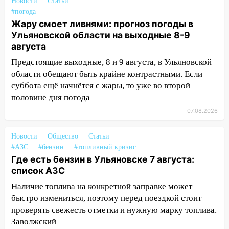
15:08
В Кузоватово после прокурорской
Новости
Статьи
проверки обновили разметку на
#погода
пешеходных переходах
Жару смоет ливнями: прогноз погоды в
Ульяновской области на выходные 8-9
14:40
На проспекте Гая в Ульяновске
августа
запретили остановку автомобилей на
Предстоящие выходные, 8 и 9 августа, в Ульяновской
50-метровом участке
области обещают быть крайне контрастными. Если
14:22
В Новом городе 8 августа пройдет
суббота ещё начнётся с жары, то уже во второй
большой фестиваль «Наше время» с
половине дня погода
мотофристайлом и концертом
07.08.2026
«Мураками»
14:04
Жару смоет ливнями: прогноз
Новости
Общество
Статьи
погоды в Ульяновской области на
#АЗС
#бензин
#топливный кризис
выходные 8-9 августа
Где есть бензин в Ульяновске 7 августа:
список АЗС
13:30
В Ульяновске транспортные
Наличие топлива на конкретной заправке может
полицейские проведут акцию «Час
быстро измениться, поэтому перед поездкой стоит
пассажира»
проверять свежесть отметки и нужную марку топлива.
13:20
В Ульяновске за один день
Заволжский