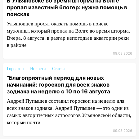
В Ульяновске во время шторма на Волге
08:19
Внимание! В Цильнинском районе
пропал известный блогер: нужна помощь в
пропал 67-летний мужчина
поисках
08:11
Ульяновцев просят оказать помощь в поиске
На Ульяновск снова надвигается
непогода
мужчины, который пропал на Волге во время шторма.
Вчера, 8 августа, в разгар непогоды в акватории реки
07:30
Евро-3 вместо Евро-5: что
в районе
означают классы бензина и можно ли
09.08.2026
заливать «старое» топливо в
современные автомобили
Гороскоп
Новости
Статьи
06:30
Какая погода будет в Ульяновской
"Благоприятный период для новых
области днем 9 августа
начинаний: гороскоп для всех знаков
зодиака на неделю с 10 по 16 августа
05:05
День, когда всё может
измениться: гороскоп на 9 августа —
Андрей Пупышев составил гороскоп на неделю для
три знака получат шанс, который нельзя
всех знаков зодиака. Андрей Пупышев — это один из
упустить
самых авторитетных астрологов Ульяновской области,
который почти
08.08.2026
20:10
09.08.2026
Во время урагана в Ульяновске на