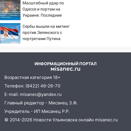
14:12
Куда жаловаться ульяновцам на
Масштабный удар по
упавшее дерево или затопленную улицу
Одессе и портам на
после непогоды
Украине: Последние
новости, подробности об
13:59
В Новом городе ураганным
Сербы вышли на митинг
ударах России 9 августа
ветром сорвало опалубку со
против Зеленского с
2026 года
строящегося дома
портретами Путина
13:54
В мэрии Ульяновска рассказали,
как устраняют последствия мощного
шторма
ИНФОРМАЦИОННЫЙ ПОРТАЛ
13:49
Стихия продолжает крушить
Возрастная категория 18+
Ульяновск: дерево рухнуло на дом на
Орджоникидзе
Телефон: (8422) 46-26-70
E-mail: misanec@yandex.ru
13:47
На Нижней Террасе мощным
ветром вырвало дерево с корнем
Главный редактор - Мисанец З.Ф.
Учредитель - ИП Мисанец Р.Р.
13:46
Сильный ветер сорвал крышу с
СТО на проспекте Созидателей
© 2014-2026 Новости Ульяновска онлайн
misanec.ru
13:35
Непогода продолжает бить по