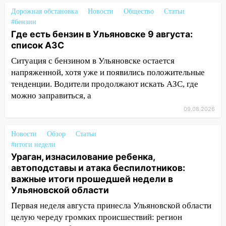
Волге перевернулась лодка
Дорожная обстановка
Новости
Общество
Статьи
19:55
В Ульяновске упавшее дерево
#бензин
заблокировало в машине двух женщин
Где есть бензин в Ульяновске 9 августа:
список АЗС
17:15
В Ульяновской области
ремонтируют девять мостов: один уже
Ситуация с бензином в Ульяновске остается
готов, ещё два — почти завершены
напряженной, хотя уже и появились положительные
тенденции. Водители продолжают искать АЗС, где
17:00
«Ульяновскалипсис»: последствия
можно заправиться, а
урагана 8 августа
09.08.2026
16:38
Прогноз погоды в Ульяновской
области на 9 августа
Новости
Обзор
Статьи
#итоги недели
16:34
Из-за мощной непогоды в
Ураган, изнасилование ребенка,
Ульяновске отменили фестиваль «Наше
автоподставы и атака беспилотников:
время»
важные итоги прошедшей недели в
16:17
Мелекесский район первым в
Ульяновской области
Ульяновской области намолотил более
Первая неделя августа принесла Ульяновской области
100 тысяч тонн зерна
целую череду громких происшествий: регион