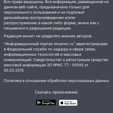
Все права защищены. Вся информация, размещенная на
транспорту: в Ульяновске трамвай
данном веб-сайте, предназначена только для
сошёл с рельсов
персонального пользования и не подлежит
дальнейшему воспроизведению и/или
13:22
Упавшие деревья перекрыли
распространению в какой-либо форме, иначе как с
дороги в Ульяновске: фото
письменного разрешения редакции.
13:17
Непогода в Ульяновске не
Редакция может не разделять мнение авторов.
закончится сегодня: сильные ливни
"Информационный портал misanec.ru" зарегистрирован
сохранятся 9 августа
в Федеральной службе по надзору в сфере связи,
информационных технологий и массовых
13:15
Трижды «брал в долг» без спроса:
коммуникаций. Свидетельство о регистрации средства
житель Вешкаймского района похитил у
массовой информации ЭЛ №ФС 77 - 61045 от
знакомого 191 тысячу рублей
05.03.2015
13:14
Ураган оторвал светофор на
Политика в отношении обработки персональных данных
проспекте Филатова в Ульяновске
13:12
Дерево пробило крышу дома на
Скачать приложение:
Новгородской в Ульяновске и рухнуло
на электрощит
13:10
В Заволжском районе дерево