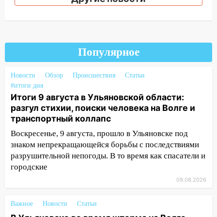
11:55
Соцсети: светофор упал на
машину во время сильного ливня в
Ульяновске
11:00
В Ульяновской области люди в
Популярное
СНТ сидят без света
Новости
Обзор
Происшествия
Статьи
10:13
Прокуратура подвела итоги
#итоги дня
недели в Ульяновской области
Итоги 9 августа в Ульяновской области:
разгул стихии, поиски человека на Волге и
09:18
Из-за ливня заблокировано
транспортный коллапс
движение трамваев в Ульяновске
Воскресенье, 9 августа, прошло в Ульяновске под
09:15
Ураган, изнасилование ребенка,
знаком непрекращающейся борьбы с последствиями
автоподставы и атака беспилотников:
разрушительной непогоды. В то время как спасатели и
важные итоги прошедшей недели в
городские
Ульяновской области
09.08.2026
08:20
В Ульяновске восстановили
трамвайную и троллейбусную
Важное
Новости
Статьи
инфраструктуру после шторма