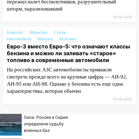
пережил налет беспилотников, разрушительный
15:17
В колледжи и техникумы
шторм, парализовавший
Ульяновской области подали более 10
тысяч заявлений
09.08.2026
15:04
Фоторепортаж с улиц Ульяновска
Новости
Общество
Статьи
после шторма: поваленные деревья и
#автомобили
#бензин
#топливо
затопленные улицы
Евро-3 вместо Евро-5: что означают классы
14:28
Ураган вырвал остановку на улице
бензина и можно ли заливать «старое»
Деева в Заволжье
топливо в современные автомобили
На российских АЗС автомобилисты привыкли
14:26
Жители Ульяновска сами
смотреть прежде всего на крупные цифры — АИ-92,
пытаются расчистить ливнёвки, не
АИ-95 или АИ-98. Однако у бензина есть еще одна
дождавшись коммунальщиков
характеристика, которая обычно
14:16
Шторм продолжает ломать город:
09.08.2026
на улице Любови Шевцовой рухнул
светофор
Sana: Россия и Сирия
14:14
Студента из Ульяновска обманули
определили судьбу
мошенники под видом преподавателя
военных баз