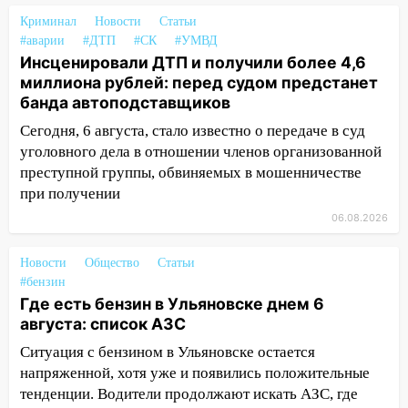
велосипеда
Криминал
Новости
Статьи
07:18
В Ульяновск идет
#аварии
#ДТП
#СК
#УМВД
тридцатиградусная жара: какая будет
Инсценировали ДТП и получили более 4,6
погода в четверг
миллиона рублей: перед судом предстанет
банда автоподставщиков
06:00
Четыре года борьбы: ульяновские
юристы помогли женщине засудить УК
Сегодня, 6 августа, стало известно о передаче в суд
за плесень на стенах
уголовного дела в отношении членов организованной
преступной группы, обвиняемых в мошенничестве
05:00
Кому 6 августа звезды сулят
при получении
прибыль, а кому — испытания на
06.08.2026
прочность
05.08.2026
Новости
Общество
Статьи
22:58
Соцсети: на проспекте Тюленева
#бензин
ДТП с мотоциклистом
Где есть бензин в Ульяновске днем 6
августа: список АЗС
20:22
Мошенники обманули 92-летнюю
жительницу Ульяновской области
Ситуация с бензином в Ульяновске остается
напряженной, хотя уже и появились положительные
19:14
Житель Ульяновской области
тенденции. Водители продолжают искать АЗС, где
подвез троих незнакомцев на трассе и