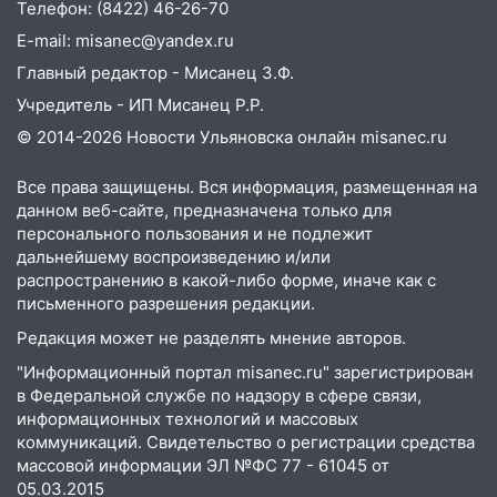
Телефон: (8422) 46-26-70
перевернулась на мопеде и попала в
больницу
E-mail: misanec@yandex.ru
Главный редактор - Мисанец З.Ф.
15:59
Ульяновец отдал более 14
миллионов рублей за криминальное
Учредитель - ИП Мисанец Р.Р.
покровительство
© 2014-2026 Новости Ульяновска онлайн
misanec.ru
15:32
На «кольце» кроссовер сбил 18-
Все права защищены. Вся информация, размещенная на
летнего мопедиста
данном веб-сайте, предназначена только для
15:00
персонального пользования и не подлежит
В Ульяновске после тройного ДТП
дальнейшему воспроизведению и/или
госпитализировали 25-летнего байкера
распространению в какой-либо форме, иначе как с
14:32
На Ульяновскую область
письменного разрешения редакции.
надвигается жара
Редакция может не разделять мнение авторов.
14:08
Пешеход переходил по «зебре»:
"Информационный портал misanec.ru" зарегистрирован
подробности серьезной аварии на
в Федеральной службе по надзору в сфере связи,
Фруктовой
информационных технологий и массовых
коммуникаций. Свидетельство о регистрации средства
13:30
В Димитровграде на улице
массовой информации ЭЛ №ФС 77 - 61045 от
Трудовой горело здание
05.03.2015