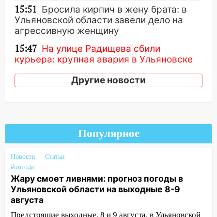
15:51
Бросила кирпич в жену брата: в
Ульяновской области завели дело на
агрессивную женщину
15:47
На улице Радищева сбили
курьера: крупная авария в Ульяновске
15:15
Проводил до квартиры и ограбил:
Другие новости
новый кавалер женщины оказался
рецидивистом
14:26
В Ульяновске ограничат движение
по улице Ефремова
Популярное
14:23
67% ульяновцев готовы
передумать увольняться, если им
Новости
Статьи
повысят зарплату
#погода
Жару смоет ливнями: прогноз погоды в
14:01
Инсценировали ДТП и получили
Ульяновской области на выходные 8-9
более 4,6 миллиона рублей: перед
августа
судом предстанет банда
Предстоящие выходные, 8 и 9 августа, в Ульяновской
автоподставщиков