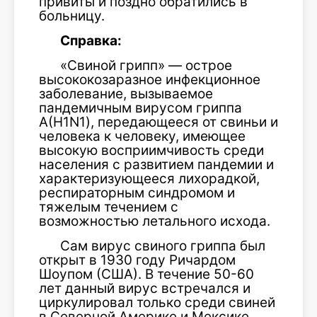
привиты и поздно обратились в
больницу.
Справка:
«Свиной грипп» — острое
высококозаразное инфекционное
заболевание, вызываемое
пандемичным вирусом гриппа
А(H1N1), передающееся от свиньи и
человека к человеку, имеющее
высокую восприимчивость среди
населения с развитием пандемии и
характеризующееся лихорадкой,
респираторным синдромом и
тяжелым течением с
возможностью летального исхода.
Сам вирус свиного гриппа был
открыт в 1930 году Ричардом
Шоупом (США). В течение 50-60
лет данный вирус встречался и
циркулировал только среди свиней
в Северной Америке и Мексике.