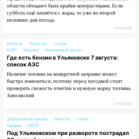
области обещают быть крайне контрастными. Если
13:36
В Инзе произошел крупный пожар
суббота ещё начнётся с жары, то уже во второй
половине дня погода
13:00
В суде защитили репутацию
мужчины, которого необоснованно
07.08.2026
обвиняли в жестоком обращении с
животными
Новости
Общество
Статьи
#АЗС
#бензин
#топливный кризис
12:28
Миллион на «льготниках»: в
Где есть бензин в Ульяновске 7 августа:
Ульяновской области перевозчик
список АЗС
провернул хитрую схему с чужими
Наличие топлива на конкретной заправке может
проездными
быстро измениться, поэтому перед поездкой стоит
12:10
Ульяновский алиментщик накопил
проверять свежесть отметки и нужную марку топлива.
120 тысяч долга
Заволжский
11:49
Снят режим «Ракетная
07.08.2026
опасность» на территории Ульяновской
области
Дорожная обстановка
Новости
Статьи
#авария
#ДТП
11:30
Кабмин РФ разрешил до 1 июля
Под Ульяновском при развороте пострадал
2027 года импорт, выпуск и обращение