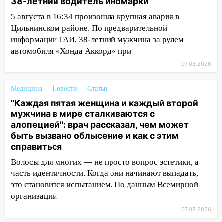
38-летний водитель иномарки
бензина Евро 2, Евро 3, Евро 4
5 августа в 16:34 произошла крупная авария в
11:12
Соцсети: на Рябикова автомобиль
Цильнинском районе. По предварительной
врезался в забор
информации ГАИ, 38-летний мужчина за рулем
автомобиля «Хонда Аккорд» при
10:27
Где есть бензин в Ульяновске
днем 6 августа: список АЗС
07.08.2026
10:16
Внимание! В Ульяновской области
Медицина
Новости
Статьи
объявлена ракетная опасность
"Каждая пятая женщина и каждый второй
10:00
В Старомайнском районе утонул
мужчина в мире сталкиваются с
51-летний мужчина
алопецией": врач рассказал, чем может
быть вызвано облысение и как с этим
09:50
В Ульяновске черный коршун
справиться
застрял в тепловозе
Волосы для многих — не просто вопрос эстетики, а
09:44
Ульяновские спасатели помогли
часть идентичности. Когда они начинают выпадать,
юному велосипедисту на улице
это становится испытанием. По данным Всемирной
Чернышевского
организации
08:21
07.08.2026
В Заволжском районе украли два