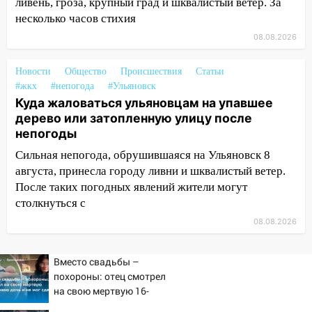
ливень, гроза, крупный град и шквалистый ветер. За
14:14
несколько часов стихия
Студента из Ульяновска обманули
мошенники под видом преподавателя
08.08.2026
14:12
Куда жаловаться ульяновцам на
Новости
Общество
Происшествия
Статьи
упавшее дерево или затопленную улицу
#жкх
#непогода
#Ульяновск
после непогоды
Куда жаловаться ульяновцам на упавшее
13:59
В Новом городе ураганным
дерево или затопленную улицу после
ветром сорвало опалубку со
непогоды
строящегося дома
Сильная непогода, обрушившаяся на Ульяновск 8
августа, принесла городу ливни и шквалистый ветер.
13:54
В мэрии Ульяновска рассказали,
После таких погодных явлений жители могут
как устраняют последствия мощного
столкнуться с
шторма
08.08.2026
13:49
Стихия продолжает крушить
Ульяновск: дерево рухнуло на дом на
Орджоникидзе
Вместо свадьбы –
похороны: отец смотрел
13:47
На Нижней Террасе мощным
на свою мертвую 16-
ветром вырвало дерево с корнем
летнюю дочь и не мог