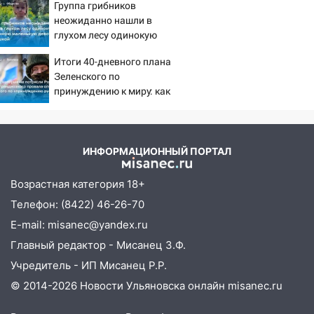
Группа грибников
сдержать слезы
13:46
Сильный ветер сорвал крышу с
неожиданно нашли в
СТО на проспекте Созидателей
глухом лесу одинокую
испуганную маленькую
13:35
Непогода продолжает бить по
Итоги 40-дневного плана
девочку с игрушкой
транспорту: в Ульяновске трамвай
Зеленского по
сошёл с рельсов
принуждению к миру: как
ответила Россия, полный
13:22
Упавшие деревья перекрыли
разбор провала операции
дороги в Ульяновске: фото
Украины от военкора
Коца
ИНФОРМАЦИОННЫЙ ПОРТАЛ
13:17
Непогода в Ульяновске не
закончится сегодня: сильные ливни
Возрастная категория 18+
сохранятся 9 августа
Телефон: (8422) 46-26-70
13:15
Трижды «брал в долг» без спроса:
E-mail: misanec@yandex.ru
житель Вешкаймского района похитил у
знакомого 191 тысячу рублей
Главный редактор - Мисанец З.Ф.
Учредитель - ИП Мисанец Р.Р.
13:14
Ураган оторвал светофор на
проспекте Филатова в Ульяновске
© 2014-2026 Новости Ульяновска онлайн
misanec.ru
13:12
Дерево пробило крышу дома на