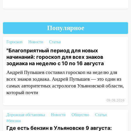
08:20
В Ульяновске восстановили
трамвайную и троллейбусную
инфраструктуру после шторма.
Популярное
08:19
Внимание! В Цильнинском районе
пропал 67-летний мужчина
Гороскоп
Новости
Статьи
08:11
На Ульяновск снова надвигается
"Благоприятный период для новых
непогода
начинаний: гороскоп для всех знаков
зодиака на неделю с 10 по 16 августа
07:30
Евро-3 вместо Евро-5: что
означают классы бензина и можно ли
Андрей Пупышев составил гороскоп на неделю для
заливать «старое» топливо в
всех знаков зодиака. Андрей Пупышев — это один из
современные автомобили
самых авторитетных астрологов Ульяновской области,
который почти
06:30
Какая погода будет в Ульяновской
области днем 9 августа
09.08.2026
05:05
День, когда всё может
Дорожная обстановка
Новости
Общество
Статьи
измениться: гороскоп на 9 августа —
#бензин
три знака получат шанс, который нельзя
Где есть бензин в Ульяновске 9 августа: