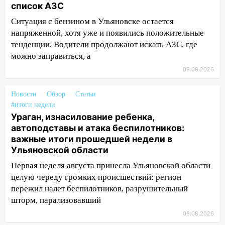
упустить
список АЗС
08.08.2026
Ситуация с бензином в Ульяновске остается
20:10
Во время урагана в Ульяновске на
напряженной, хотя уже и появились положительные
Волге перевернулась лодка
тенденции. Водители продолжают искать АЗС, где
можно заправиться, а
19:55
В Ульяновске упавшее дерево
09.08.2026
заблокировало в машине двух женщин
17:15
В Ульяновской области
Новости
Обзор
Статьи
ремонтируют девять мостов: один уже
#итоги недели
готов, ещё два — почти завершены
Ураган, изнасилование ребенка,
автоподставы и атака беспилотников:
17:00
«Ульяновскалипсис»: последствия
важные итоги прошедшей недели в
урагана 8 августа
Ульяновской области
16:38
Прогноз погоды в Ульяновской
Первая неделя августа принесла Ульяновской области
области на 9 августа
целую череду громких происшествий: регион
пережил налет беспилотников, разрушительный
16:34
Из-за мощной непогоды в
шторм, парализовавший
Ульяновске отменили фестиваль «Наше
время»
09.08.2026