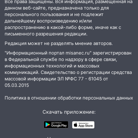
Все права защищены. Вся информация, размещенная на
Новгородской в Ульяновске и рухнуло
данном веб-сайте, предназначена только для
на электрощит
персонального пользования и не подлежит
дальнейшему воспроизведению и/или
13:10
В Заволжском районе дерево
распространению в какой-либо форме, иначе как с
упало во дворе
письменного разрешения редакции.
13:08
Ураган ударил по Ульяновску:
Редакция может не разделять мнение авторов.
сорванные крыши, поваленные деревья,
"Информационный портал misanec.ru" зарегистрирован
затопленные улицы и остановившиеся
в Федеральной службе по надзору в сфере связи,
трамваи
информационных технологий и массовых
коммуникаций. Свидетельство о регистрации средства
12:17
Ульяновск накрыл крупный град:
массовой информации ЭЛ №ФС 77 - 61045 от
после ливня город снова уходит под
05.03.2015
воду
12:12
Прокуратура взяла на контроль
Политика в отношении обработки персональных данных
ДТП с шестилетним ребёнком на улице
Федерации
Скачать приложение:
12:01
Пьяная женщина сбила
шестилетнего ребёнка на улице
Федерации: возбуждено уголовное дело