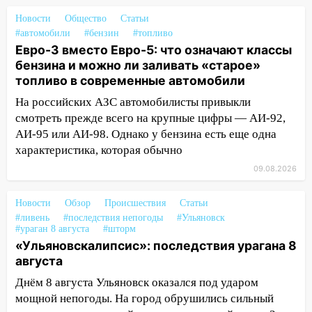
16:17
Мелекесский район первым в
Новости
Общество
Статьи
Ульяновской области намолотил более
#автомобили
#бензин
#топливо
100 тысяч тонн зерна
Евро-3 вместо Евро-5: что означают классы
15:17
В колледжи и техникумы
бензина и можно ли заливать «старое»
Ульяновской области подали более 10
топливо в современные автомобили
тысяч заявлений
На российских АЗС автомобилисты привыкли
смотреть прежде всего на крупные цифры — АИ-92,
15:04
Фоторепортаж с улиц Ульяновска
АИ-95 или АИ-98. Однако у бензина есть еще одна
после шторма: поваленные деревья и
характеристика, которая обычно
затопленные улицы
09.08.2026
14:28
Ураган вырвал остановку на улице
Деева в Заволжье
Новости
Обзор
Происшествия
Статьи
14:26
Жители Ульяновска сами
#ливень
#последствия непогоды
#Ульяновск
#ураган 8 августа
#шторм
пытаются расчистить ливнёвки, не
«Ульяновскалипсис»: последствия урагана 8
дождавшись коммунальщиков
августа
14:16
Шторм продолжает ломать город:
Днём 8 августа Ульяновск оказался под ударом
на улице Любови Шевцовой рухнул
мощной непогоды. На город обрушились сильный
светофор