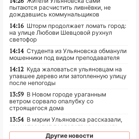
14:26
Жители Ульяновска сами
пытаются расчистить ливнёвки, не
дождавшись коммунальщиков
14:16
Шторм продолжает ломать город:
на улице Любови Шевцовой рухнул
светофор
14:14
Студента из Ульяновска обманули
мошенники под видом преподавателя
14:12
Куда жаловаться ульяновцам на
упавшее дерево или затопленную улицу
после непогоды
13:59
В Новом городе ураганным
ветром сорвало опалубку со
строящегося дома
13:54
В мэрии Ульяновска рассказали,
как устраняют последствия мощного
шторма
Другие новости