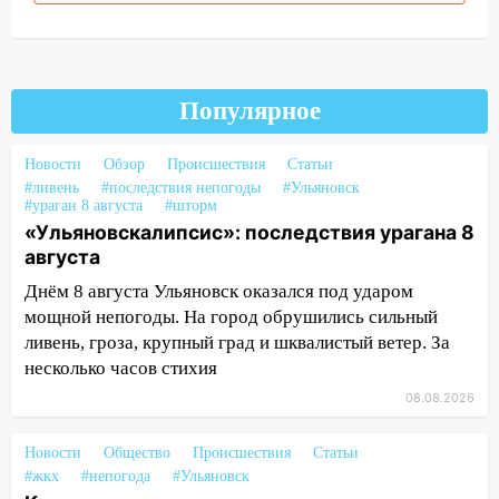
13:49
Стихия продолжает крушить
Ульяновск: дерево рухнуло на дом на
Орджоникидзе
13:47
Популярное
На Нижней Террасе мощным
ветром вырвало дерево с корнем
Новости
Обзор
Происшествия
Статьи
13:46
Сильный ветер сорвал крышу с
#ливень
#последствия непогоды
#Ульяновск
СТО на проспекте Созидателей
#ураган 8 августа
#шторм
«Ульяновскалипсис»: последствия урагана 8
13:35
Непогода продолжает бить по
августа
транспорту: в Ульяновске трамвай
сошёл с рельсов
Днём 8 августа Ульяновск оказался под ударом
мощной непогоды. На город обрушились сильный
13:22
Упавшие деревья перекрыли
ливень, гроза, крупный град и шквалистый ветер. За
дороги в Ульяновске: фото
несколько часов стихия
13:17
Непогода в Ульяновске не
08.08.2026
закончится сегодня: сильные ливни
сохранятся 9 августа
Новости
Общество
Происшествия
Статьи
#жкх
#непогода
#Ульяновск
13:15
Трижды «брал в долг» без спроса: