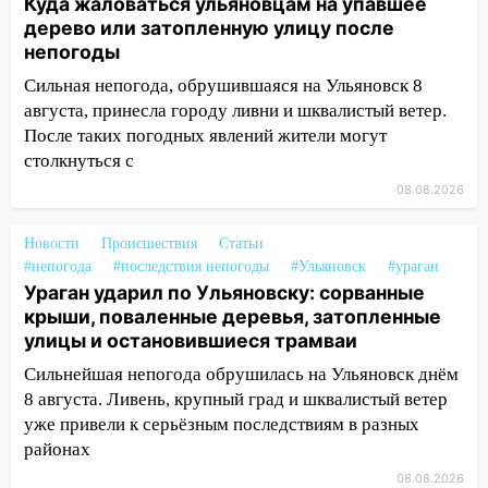
Куда жаловаться ульяновцам на упавшее
житель Вешкаймского района похитил у
дерево или затопленную улицу после
знакомого 191 тысячу рублей
непогоды
13:14
Ураган оторвал светофор на
Сильная непогода, обрушившаяся на Ульяновск 8
проспекте Филатова в Ульяновске
августа, принесла городу ливни и шквалистый ветер.
После таких погодных явлений жители могут
13:12
Дерево пробило крышу дома на
столкнуться с
Новгородской в Ульяновске и рухнуло
на электрощит
08.08.2026
13:10
В Заволжском районе дерево
Новости
Происшествия
Статьи
упало во дворе
#непогода
#последствия непогоды
#Ульяновск
#ураган
Ураган ударил по Ульяновску: сорванные
13:08
Ураган ударил по Ульяновску:
крыши, поваленные деревья, затопленные
сорванные крыши, поваленные деревья,
улицы и остановившиеся трамваи
затопленные улицы и остановившиеся
трамваи
Сильнейшая непогода обрушилась на Ульяновск днём
8 августа. Ливень, крупный град и шквалистый ветер
12:17
Ульяновск накрыл крупный град:
уже привели к серьёзным последствиям в разных
после ливня город снова уходит под
районах
воду
08.08.2026