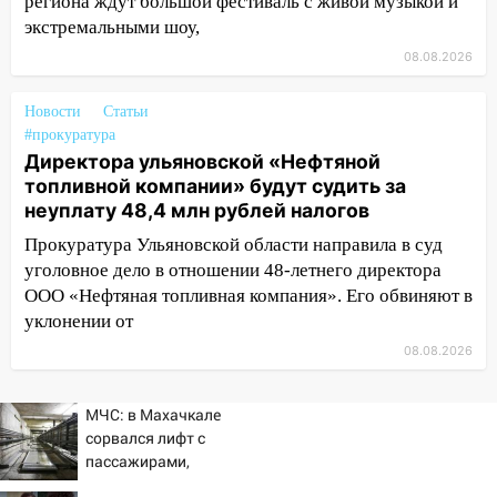
региона ждут большой фестиваль с живой музыкой и
пешеходы. Обзор крупных аварий в
экстремальными шоу,
Ульяновской области
08.08.2026
08:30
Поджог со свечой, 16 сгоревших
домов и выстрел за водку
Новости
Статьи
07:50
#прокуратура
Какая погоды будет днем 8
Директора ульяновской «Нефтяной
августа
топливной компании» будут судить за
06:45
Императорский мост в
неуплату 48,4 млн рублей налогов
Ульяновске останется закрытым до
Прокуратура Ульяновской области направила в суд
утра 10 августа
уголовное дело в отношении 48-летнего директора
05:18
Судьба готовит сюрприз: гороскоп
ООО «Нефтяная топливная компания». Его обвиняют в
на 8 августа — кому повезет с
уклонении от
деньгами, а кого ждет неожиданная
08.08.2026
встреча
04:47
В Ульяновской области объявили
МЧС: в Махачкале
ракетную опасность: звучат сирены
сорвался лифт с
пассажирами,
07.08.2026
пострадали четыре