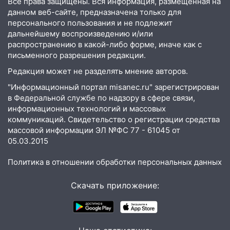
Все права защищены. Вся информация, размещенная на
областной больницы поступили шесть
данном веб-сайте, предназначена только для
новых аппаратов ИВЛ
персонального пользования и не подлежит
16:51
В Чердаклинском районе
дальнейшему воспроизведению и/или
ремонтируют дороги, ставят остановки
распространению в какой-либо форме, иначе как с
и проводят новое освещение
письменного разрешения редакции.
Редакция может не разделять мнение авторов.
16:35
В Ульяновске установили ещё
девять бункеров для крупногабаритного
"Информационный портал misanec.ru" зарегистрирован
мусора
в Федеральной службе по надзору в сфере связи,
информационных технологий и массовых
16:26
В Ульяновске бесплатно покажут
коммуникаций. Свидетельство о регистрации средства
матч «Волги» под открытым небом
массовой информации ЭЛ №ФС 77 - 61045 от
05.03.2015
16:12
В Ульяновском госуниверситете
разработают отечественный прибор для
Политика в отношении обработки персональных данных
цифровой ПЦР
Скачать приложение:
15:47
Ульяновцы могут вернуть деньги
за абонементы закрывшегося фитнес-
клуба «Рекорд-Fitness»
15:34
После вмешательства