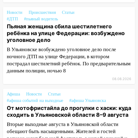
12:12
Прокуратура взяла на контроль
ДТП с шестилетним ребёнком на улице
Новости
Происшествия
Статьи
Федерации
#ДТП
#пьяный водитель
Пьяная женщина сбила шестилетнего
12:01
Пьяная женщина сбила
ребёнка на улице Федерации: возбуждено
шестилетнего ребёнка на улице
уголовное дело
Федерации: возбуждено уголовное дело
В Ульяновске возбуждено уголовное дело после
11:16
В Ульяновске ищут 37-летнего
ночного ДТП на улице Федерации, в котором
мужчину, пропавшего ещё 19 июля
пострадал шестилетний ребёнок. По предварительным
10:30
От мотофристайла до прогулки с
данным полиции, ночью 8
хаски: куда сходить в Ульяновской
08.08.2026
области 8–9 августа
10:11
Директора ульяновской
Афиша
Новости
Статьи
#афиша событий на выходные
«Нефтяной топливной компании» будут
#афиша Ульяновска
От мотофристайла до прогулки с хаски: куда
судить за неуплату 48,4 млн рублей
сходить в Ульяновской области 8–9 августа
налогов
Вторые выходные августа в Ульяновской области
09:28
Дети на дорогах: пострадали
обещают быть насыщенными. Жителей и гостей
велосипедисты, мотоциклисты и