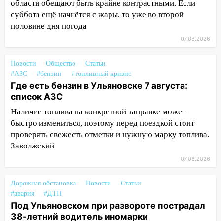
области обещают быть крайне контрастными. Если
прокуратуры в селах Ульяновской
суббота ещё начнётся с жары, то уже во второй
области привели в порядок детские
половине дня погода
площадки
07.08.2026
15:27
Прокуратура проверяет
капремонт школы в селе Кивать
Новости
Общество
Статьи
#АЗС
15:08
#бензин
#топливный кризис
В Кузоватово после прокурорской
Где есть бензин в Ульяновске 7 августа:
проверки обновили разметку на
список АЗС
пешеходных переходах
Наличие топлива на конкретной заправке может
14:40
На проспекте Гая в Ульяновске
быстро измениться, поэтому перед поездкой стоит
запретили остановку автомобилей на
проверять свежесть отметки и нужную марку топлива.
50-метровом участке
Заволжский
14:22
В Новом городе 8 августа пройдет
07.08.2026
большой фестиваль «Наше время» с
мотофристайлом и концертом
Дорожная обстановка
Новости
Статьи
«Мураками»
#авария
#ДТП
Под Ульяновском при развороте пострадал
14:04
Жару смоет ливнями: прогноз
38-летний водитель иномарки
погоды в Ульяновской области на