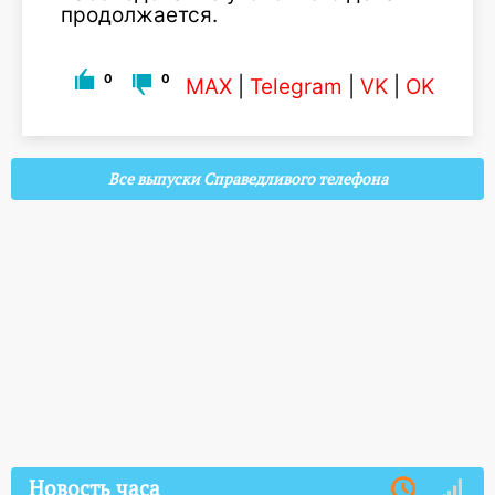
продолжается.
0
0
MAX
|
Telegram
|
VK
|
OK
Все выпуски Справедливого телефона
Новость часа