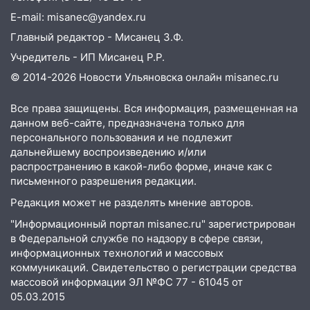
E-mail: misanec@yandex.ru
09:35
В Ульяновске директора фирмы
Главный редактор - Мисанец З.Ф.
будут судить за неуплату налогов на 48
млн рублей
Учредитель - ИП Мисанец Р.Р.
© 2014-2026 Новости Ульяновска онлайн
misanec.ru
08:22
Подросток на питбайке сбил
велосипедистку: пострадали двое
Все права защищены. Вся информация, размещенная на
07:20
Жара возвращается: ожидается
данном веб-сайте, предназначена только для
знойный и сухой четверг
персонального пользования и не подлежит
дальнейшему воспроизведению и/или
06:00
Под Ульяновском при развороте
распространению в какой-либо форме, иначе как с
пострадал 38-летний водитель
письменного разрешения редакции.
иномарки
Редакция может не разделять мнение авторов.
05:00
«Каждая пятая женщина и каждый
"Информационный портал misanec.ru" зарегистрирован
второй мужчина в мире сталкиваются с
в Федеральной службе по надзору в сфере связи,
алопецией»: врач рассказал, чем может
информационных технологий и массовых
быть вызвано облысение и как с этим
коммуникаций. Свидетельство о регистрации средства
справиться
массовой информации ЭЛ №ФС 77 - 61045 от
05.03.2015
03:30
Гороскоп на 7 августа: пятница