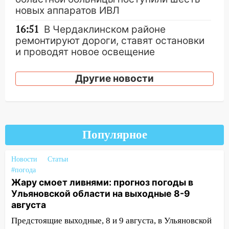
новых аппаратов ИВЛ
16:51
В Чердаклинском районе
ремонтируют дороги, ставят остановки
и проводят новое освещение
16:35
В Ульяновске установили ещё
Другие новости
девять бункеров для крупногабаритного
мусора
16:26
В Ульяновске бесплатно покажут
матч «Волги» под открытым небом
Популярное
16:12
В Ульяновском госуниверситете
разработают отечественный прибор для
Новости
Статьи
цифровой ПЦР
#погода
Жару смоет ливнями: прогноз погоды в
15:47
Ульяновцы могут вернуть деньги
Ульяновской области на выходные 8-9
за абонементы закрывшегося фитнес-
августа
клуба «Рекорд-Fitness»
Предстоящие выходные, 8 и 9 августа, в Ульяновской
15:34
После вмешательства