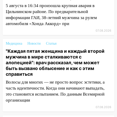
выходные 8-9 августа
5 августа в 16:34 произошла крупная авария в
Цильнинском районе. По предварительной
13:30
В Ульяновске транспортные
информации ГАИ, 38-летний мужчина за рулем
полицейские проведут акцию «Час
автомобиля «Хонда Аккорд» при
пассажира»
07.08.2026
13:20
В Ульяновске за один день
обокрали женщину на пляже и
Медицина
Новости
Статьи
подростка в сквере
"Каждая пятая женщина и каждый второй
13:01
В Димитровграде мужчина
мужчина в мире сталкиваются с
выбросил из машины страйкбольную
алопецией": врач рассказал, чем может
гранату: его задержали
быть вызвано облысение и как с этим
справиться
12:34
На Ульяновскую область
Волосы для многих — не просто вопрос эстетики, а
надвигается сильнейшая непогода: град
часть идентичности. Когда они начинают выпадать,
и шквал до 27 м/с
это становится испытанием. По данным Всемирной
12:31
Ульяновец хотел купить иномарку
организации
из Европы и потерял 760 тысяч рублей
07.08.2026
12:20
В Чердаклинском районе