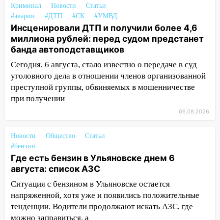
столкнулись «Лада» и Chevrolet:
Криминал
Новости
Статьи
пострадал 14-летний подросток
#аварии
#ДТП
#СК
#УМВД
Инсценировали ДТП и получили более 4,6
12:00
Где есть бензин в Ульяновске 7
миллиона рублей: перед судом предстанет
августа: список АЗС
банда автоподставщиков
11:50
Заснул рядом с ребёнком и
Сегодня, 6 августа, стало известно о передаче в суд
случайно задушил его: суд вынес
уголовного дела в отношении членов организованной
приговор
преступной группы, обвиняемых в мошенничестве
при получении
11:38
В Ленинском районе пожар
полностью уничтожил дачный дом и
06.08.2026
сарай
Новости
Общество
Статьи
11:38
В Госдуме предложили отменить
#бензин
ЕГЭ с 2027 года
Где есть бензин в Ульяновске днем 6
августа: список АЗС
11:25
В Ульяновске ИИ будет выявлять
нарушителей на контейнерных
Ситуация с бензином в Ульяновске остается
площадках
напряженной, хотя уже и появились положительные
тенденции. Водители продолжают искать АЗС, где
11:20
Ульяновская шахматистка
можно заправиться, а