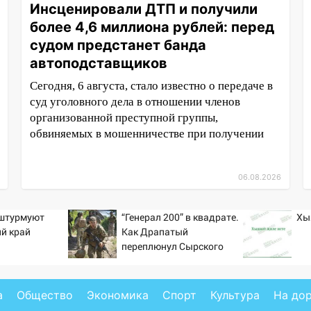
Инсценировали ДТП и получили
более 4,6 миллиона рублей: перед
судом предстанет банда
автоподставщиков
Сегодня, 6 августа, стало известно о передаче в
суд уголовного дела в отношении членов
организованной преступной группы,
обвиняемых в мошенничестве при получении
06.08.2026
 штурмуют
“Генерал 200” в квадрате.
Хы
й край
Как Драпатый
переплюнул Сырского
а
Общество
Экономика
Спорт
Культура
На до