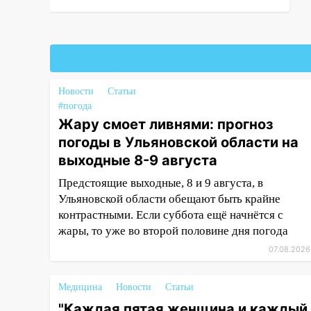
16:35
В Ульяновске установили
ещё девять бункеров для
крупногабаритного мусора
16:26
В Ульяновске бесплатно
покажут матч «Волги» под
открытым небом
Новости
Статьи
#погода
16:12
В Ульяновском
Жару смоет ливнями: прогноз
госуниверситете разработают
погоды в Ульяновской области на
отечественный прибор для
выходные 8-9 августа
цифровой ПЦР
Предстоящие выходные, 8 и 9 августа, в
15:47
Ульяновцы могут
Ульяновской области обещают быть крайне
вернуть деньги за абонементы
контрастными. Если суббота ещё начнётся с
закрывшегося фитнес-клуба
жары, то уже во второй половине дня погода
«Рекорд-Fitness»
07.08.2026
15:34
После вмешательства
прокуратуры в селах
Ульяновской области привели
Медицина
Новости
Статьи
в порядок детские площадки
"Каждая пятая женщина и каждый