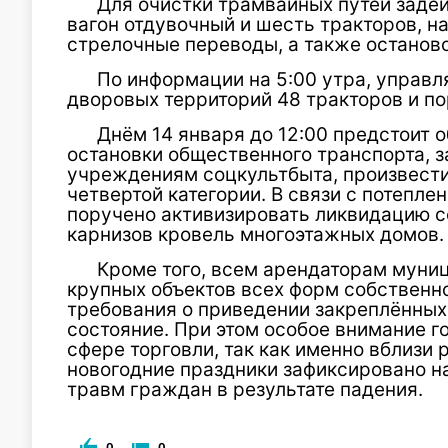
Для очистки трамвайных путей задей
вагон отдувочный и шесть тракторов, 
стрелочные переводы, а также останов
По информации на 5:00 утра, управ
дворовых территорий 48 тракторов и по
Днём 14 января до 12:00 предстоит 
остановки общественного транспорта, з
учреждениям соцкультбыта, произвести
четвертой категории. В связи с потеп
поручено активизировать ликвидацию с
карнизов кровель многоэтажных домов.
Кроме того, всем арендаторам муни
крупных объектов всех форм собствен
требования о приведении закреплённых
состояние. При этом особое внимание 
сфере торговли, так как именно вблизи
новогодние праздники зафиксировано н
травм граждан в результате падения.
0
0