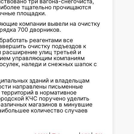
ствовано три вагона-снегочиста,
наиболее тщательно прочищаются
очные площадки.
ляющие компании вывели на очистку
рядка 700 дворников.
обработать реагентами все
авершить очистку подъездов к
 расширение улиц третьей и
лением управляющим компаниям
осулек, наледи и снежных шапок с
ципальных зданий и владельцам
ности направлены письменные
 территорий в нормативное
городской КЧС поручено уделить
 различных магазинов в минувшие
аибольшее количество случаев