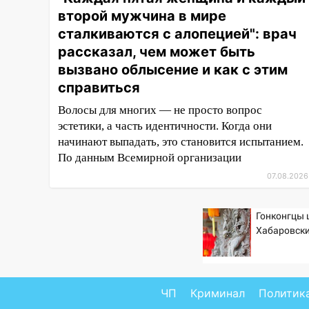
второй мужчина в мире
15:27
Прокуратура проверяет
сталкиваются с алопецией": врач
капремонт школы в селе
Кивать
рассказал, чем может быть
вызвано облысение и как с этим
15:08
В Кузоватово после
справиться
прокурорской проверки
обновили разметку на
Волосы для многих — не просто вопрос
пешеходных переходах
эстетики, а часть идентичности. Когда они
начинают выпадать, это становится испытанием.
14:40
На проспекте Гая в
По данным Всемирной организации
Ульяновске запретили
остановку автомобилей на 50-
07.08.2026
метровом участке
14:22
В Новом городе 8 августа
Гонконгцы
пройдет большой фестиваль
Хабаровски
«Наше время» с
мотофристайлом и концертом
«Мураками»
ЧП
Криминал
Политик
14:04
Жару смоет ливнями: