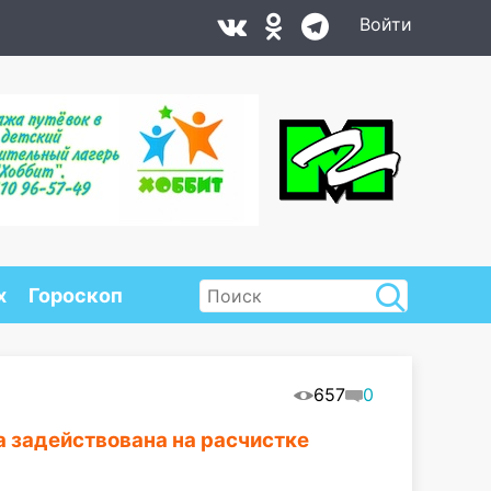
Войти
х
Гороскоп
657
0
а задействована на расчистке