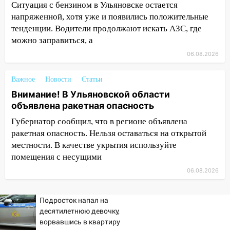
12:10
Ульяновский алиментщик накопил
Ситуация с бензином в Ульяновске остается
120 тысяч долга
напряженной, хотя уже и появились положительные
тенденции. Водители продолжают искать АЗС, где
11:49
Снят режим «Ракетная
можно заправиться, а
опасность» на территории Ульяновской
области
06.08.2026
11:30
Кабмин РФ разрешил до 1 июля
Важное
Новости
Статьи
2027 года импорт, выпуск и обращение
Внимание! В Ульяновской области
бензина Евро 2, Евро 3, Евро 4
объявлена ракетная опасность
11:12
Соцсети: на Рябикова автомобиль
Губернатор сообщил, что в регионе объявлена
врезался в забор
ракетная опасность. Нельзя оставаться на открытой
10:27
Где есть бензин в Ульяновске
местности. В качестве укрытия используйте
днем 6 августа: список АЗС
помещения с несущими
06.08.2026
10:16
Внимание! В Ульяновской области
объявлена ракетная опасность
Подросток напал на
10:00
В Старомайнском районе утонул
десятилетнюю девочку,
51-летний мужчина
ворвавшись в квартиру