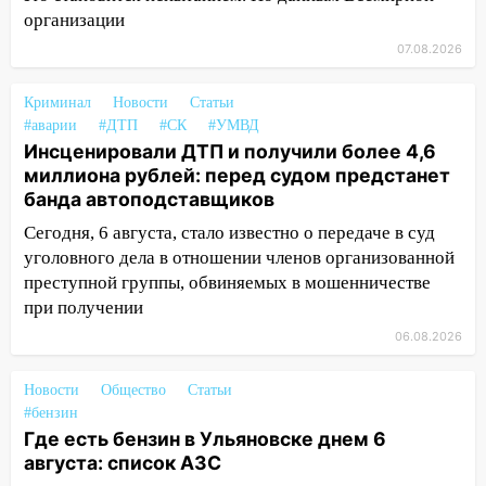
организации
14:23
67% ульяновцев готовы
передумать увольняться, если им
07.08.2026
повысят зарплату
Криминал
Новости
Статьи
14:01
Инсценировали ДТП и получили
#аварии
#ДТП
#СК
#УМВД
более 4,6 миллиона рублей: перед
Инсценировали ДТП и получили более 4,6
судом предстанет банда
миллиона рублей: перед судом предстанет
автоподставщиков
банда автоподставщиков
13:36
В Инзе произошел крупный пожар
Сегодня, 6 августа, стало известно о передаче в суд
уголовного дела в отношении членов организованной
13:00
В суде защитили репутацию
преступной группы, обвиняемых в мошенничестве
мужчины, которого необоснованно
при получении
обвиняли в жестоком обращении с
животными
06.08.2026
12:28
Миллион на «льготниках»: в
Новости
Общество
Статьи
Ульяновской области перевозчик
#бензин
провернул хитрую схему с чужими
Где есть бензин в Ульяновске днем 6
проездными
августа: список АЗС