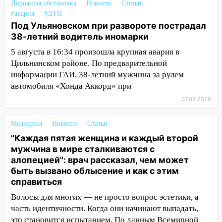
Дорожная обстановка
Новости
Статьи
16:09
Ветераны легкой атлетики из
#авария
#ДТП
Ульяновска успешно выступили на
Под Ульяновском при развороте пострадал
Чемпионате России
38-летний водитель иномарки
5 августа в 16:34 произошла крупная авария в
16:02
В Ульяновской области убрали
Цильнинском районе. По предварительной
более 28% площадей зерновых и
информации ГАИ, 38-летний мужчина за рулем
зернобобовых культур
автомобиля «Хонда Аккорд» при
15:51
Бросила кирпич в жену брата: в
07.08.2026
Ульяновской области завели дело на
агрессивную женщину
Медицина
Новости
Статьи
15:47
На улице Радищева сбили
"Каждая пятая женщина и каждый второй
курьера: крупная авария в Ульяновске
мужчина в мире сталкиваются с
алопецией": врач рассказал, чем может
15:15
Проводил до квартиры и ограбил:
быть вызвано облысение и как с этим
новый кавалер женщины оказался
справиться
рецидивистом
Волосы для многих — не просто вопрос эстетики, а
14:26
В Ульяновске ограничат движение
часть идентичности. Когда они начинают выпадать,
по улице Ефремова
это становится испытанием. По данным Всемирной