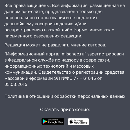
Все права защищены. Вся информация, размещенная на
22:58
Соцсети: на проспекте Тюленева
данном веб-сайте, предназначена только для
ДТП с мотоциклистом
персонального пользования и не подлежит
дальнейшему воспроизведению и/или
20:22
Мошенники обманули 92-летнюю
распространению в какой-либо форме, иначе как с
жительницу Ульяновской области
письменного разрешения редакции.
19:14
Житель Ульяновской области
Редакция может не разделять мнение авторов.
подвез троих незнакомцев на трассе и
"Информационный портал misanec.ru" зарегистрирован
заработал уголовное дело
в Федеральной службе по надзору в сфере связи,
18:14
Прогноз погоды на 6 августа в
информационных технологий и массовых
коммуникаций. Свидетельство о регистрации средства
Ульяновской области
массовой информации ЭЛ №ФС 77 - 61045 от
18:00
Мотофристайл, рок и силовой
05.03.2015
экстрим: в Ульяновске пройдет
большой фестиваль «Наше время»
Политика в отношении обработки персональных данных
17:30
Где есть бензин в Ульяновске 5
Скачать приложение:
августа после рабочего дня: список АЗС
17:05
«Обыск» по видеосвязи: в