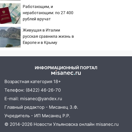
09:50
В Ульяновске черный коршун
Работающим, и
застрял в тепловозе
неработающим: по 27 400
рублей вручат
09:44
Ульяновские спасатели помогли
пенсионерам в сентябре -
юному велосипедисту на улице
Живущая в Италии
PrimaMedia.ru
Чернышевского
русская сравнила жизнь в
Европе и в Крыму
08:21
В Заволжском районе украли два
велосипеда
07:18
В Ульяновск идет
тридцатиградусная жара: какая будет
ИНФОРМАЦИОННЫЙ ПОРТАЛ
погода в четверг
Возрастная категория 18+
06:00
Четыре года борьбы: ульяновские
Телефон: (8422) 46-26-70
юристы помогли женщине засудить УК
за плесень на стенах
E-mail: misanec@yandex.ru
Главный редактор - Мисанец З.Ф.
05:00
Кому 6 августа звезды сулят
Учредитель - ИП Мисанец Р.Р.
прибыль, а кому — испытания на
прочность
© 2014-2026 Новости Ульяновска онлайн
misanec.ru
05.08.2026