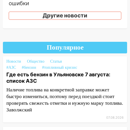
ошибки
06.08.2026
Другие новости
23:20
Прогноз погоды на 7 августа в
Ульяновской области
20:04
Ульяновцев приглашают на забег,
посвящённый Дню воздушного флота
Популярное
России
19:12
В Ульяновской области
Новости
Общество
Статьи
руководителя частной компании
#АЗС
#бензин
#топливный кризис
наказали за сокрытие прошлого своего
Где есть бензин в Ульяновске 7 августа:
сотрудник
список АЗС
Наличие топлива на конкретной заправке может
18:02
В Ульяновск едут звезды
быстро измениться, поэтому перед поездкой стоит
баскетбола!
проверять свежесть отметки и нужную марку топлива.
17:08
Ульяновский областной суд
Заволжский
оставил в силе приговор руководству
07.08.2026
«УльяновскФармации» за махинации на
3,2 млн рублей