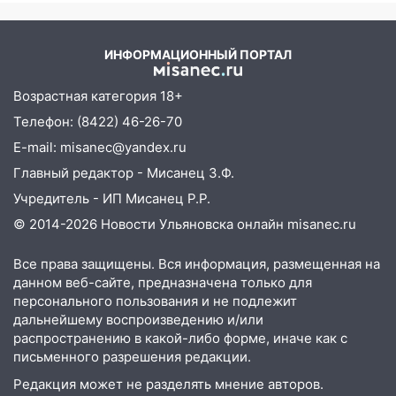
11:25
В Ульяновске ИИ будет выявлять
нарушителей на контейнерных
ИНФОРМАЦИОННЫЙ ПОРТАЛ
площадках
11:20
Ульяновская шахматистка
Возрастная категория 18+
Валерия Клейменова выиграла два
Телефон: (8422) 46-26-70
золота в составе сборной мира
E-mail: misanec@yandex.ru
11:16
В Ульяновске открыли памятную
Главный редактор - Мисанец З.Ф.
доску декабристу Кондратию Рылееву
Учредитель - ИП Мисанец Р.Р.
10:40
В Ульяновске спасатели ночью
© 2014-2026 Новости Ульяновска онлайн
misanec.ru
нашли потерявшегося в заброшенных
садах 79-летнего мужчину
Все права защищены. Вся информация, размещенная на
данном веб-сайте, предназначена только для
10:26
На нескольких улицах Ульяновска
персонального пользования и не подлежит
временно отключили холодную воду
дальнейшему воспроизведению и/или
распространению в какой-либо форме, иначе как с
10:14
В Ульяновске двоих участников
письменного разрешения редакции.
коррупционной схемы при ЦГКБ
отправили в колонию на 7 и 8 лет
Редакция может не разделять мнение авторов.