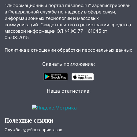
09:52
"Информационный портал misanec.ru" зарегистрирован
Ночью беспилотники сбили над
в Федеральной службе по надзору в сфере связи,
соседними Татарстаном и Саратовской
информационных технологий и массовых
областью
коммуникаций. Свидетельство о регистрации средства
09:41
Диана Шурыгина уверовала в
массовой информации ЭЛ №ФС 77 - 61045 от
Бога в СИЗО
05.03.2015
09:35
В Ульяновске директора фирмы
Политика в отношении обработки персональных данных
будут судить за неуплату налогов на 48
млн рублей
Скачать приложение:
08:22
Подросток на питбайке сбил
велосипедистку: пострадали двое
Наша статистика:
07:20
Жара возвращается: ожидается
знойный и сухой четверг
06:00
Под Ульяновском при развороте
пострадал 38-летний водитель
Полезные ссылки
иномарки
Служба судебных приставов
05:00
«Каждая пятая женщина и каждый