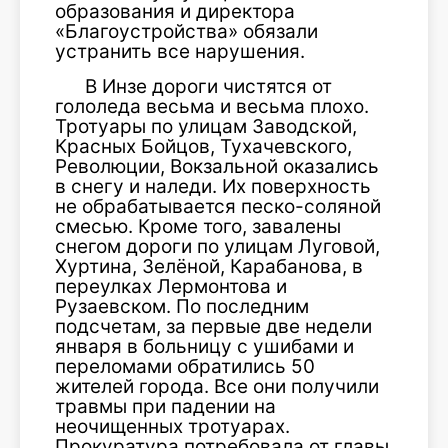
образования и директора
«Благоустройства» обязали
устранить все нарушения.
В Инзе дороги чистятся от
гололеда весьма и весьма плохо.
Тротуары по улицам Заводской,
Красных Бойцов, Тухачевского,
Революции, Вокзальной оказались
в снегу и наледи. Их поверхность
не обрабатывается песко-соляной
смесью. Кроме того, завалены
снегом дороги по улицам Луговой,
Хуртина, Зелёной, Карабанова, в
переулках Лермонтова и
Рузаевском. По последним
подсчетам, за первые две недели
января в больницу с ушибами и
переломами обратились 50
жителей города. Все они получили
травмы при падении на
неочищенных тротуарах.
Прокуратура потребовала от главы