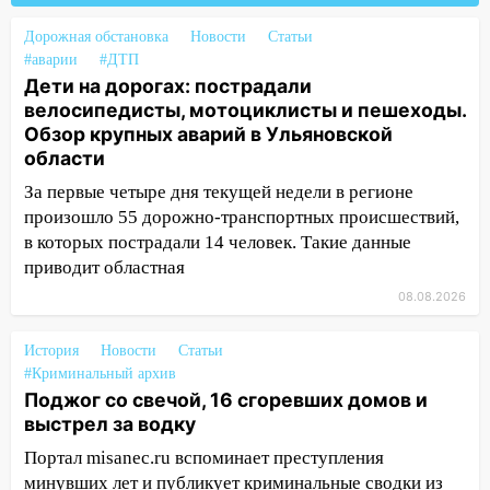
18:11
Ульяновская область стала
Дорожная обстановка
Новости
Статьи
пилотным регионом проекта
#аварии
#ДТП
«Культурное долголетие»
Дети на дорогах: пострадали
17:16
велосипедисты, мотоциклисты и пешеходы.
В реанимацию Ульяновской
Обзор крупных аварий в Ульяновской
областной больницы поступили шесть
области
новых аппаратов ИВЛ
За первые четыре дня текущей недели в регионе
16:51
В Чердаклинском районе
произошло 55 дорожно-транспортных происшествий,
ремонтируют дороги, ставят остановки
в которых пострадали 14 человек. Такие данные
и проводят новое освещение
приводит областная
16:35
В Ульяновске установили ещё
08.08.2026
девять бункеров для крупногабаритного
мусора
История
Новости
Статьи
16:26
В Ульяновске бесплатно покажут
#Криминальный архив
Поджог со свечой, 16 сгоревших домов и
матч «Волги» под открытым небом
выстрел за водку
16:12
В Ульяновском госуниверситете
Портал misanec.ru вспоминает преступления
разработают отечественный прибор для
минувших лет и публикует криминальные сводки из
цифровой ПЦР