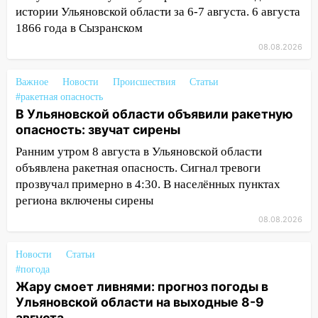
истории Ульяновской области за 6-7 августа. 6 августа
15:47
Ульяновцы могут вернуть деньги
1866 года в Сызранском
за абонементы закрывшегося фитнес-
08.08.2026
клуба «Рекорд-Fitness»
15:34
После вмешательства
Важное
Новости
Происшествия
Статьи
прокуратуры в селах Ульяновской
#ракетная опасность
В Ульяновской области объявили ракетную
области привели в порядок детские
опасность: звучат сирены
площадки
Ранним утром 8 августа в Ульяновской области
15:27
Прокуратура проверяет
объявлена ракетная опасность. Сигнал тревоги
капремонт школы в селе Кивать
прозвучал примерно в 4:30. В населённых пунктах
15:08
В Кузоватово после прокурорской
региона включены сирены
проверки обновили разметку на
08.08.2026
пешеходных переходах
14:40
На проспекте Гая в Ульяновске
Новости
Статьи
запретили остановку автомобилей на
#погода
Жару смоет ливнями: прогноз погоды в
50-метровом участке
Ульяновской области на выходные 8-9
14:22
В Новом городе 8 августа пройдет
августа