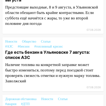
большой фестиваль «Наше время» с
Предстоящие выходные, 8 и 9 августа, в Ульяновской
мотофристайлом и концертом
области обещают быть крайне контрастными. Если
«Мураками»
суббота ещё начнётся с жары, то уже во второй
14:04
Жару смоет ливнями: прогноз
половине дня погода
погоды в Ульяновской области на
07.08.2026
выходные 8-9 августа
13:30
В Ульяновске транспортные
Новости
Общество
Статьи
полицейские проведут акцию «Час
#АЗС
#бензин
#топливный кризис
Где есть бензин в Ульяновске 7 августа:
пассажира»
список АЗС
13:20
В Ульяновске за один день
Наличие топлива на конкретной заправке может
обокрали женщину на пляже и
быстро измениться, поэтому перед поездкой стоит
подростка в сквере
проверять свежесть отметки и нужную марку топлива.
13:01
В Димитровграде мужчина
Заволжский
выбросил из машины страйкбольную
07.08.2026
гранату: его задержали
12:34
На Ульяновскую область
Дорожная обстановка
Новости
Статьи
надвигается сильнейшая непогода: град
#авария
#ДТП