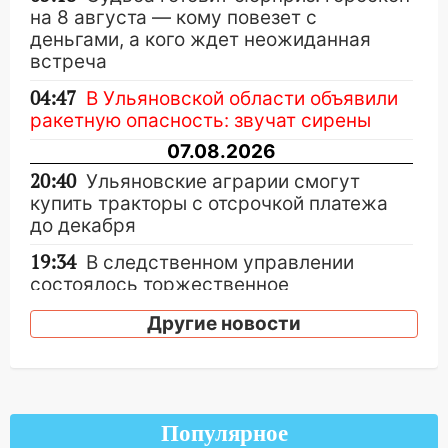
на 8 августа — кому повезет с
деньгами, а кого ждет неожиданная
встреча
04:47
В Ульяновской области объявили
ракетную опасность: звучат сирены
07.08.2026
20:40
Ульяновские аграрии смогут
купить тракторы с отсрочкой платежа
до декабря
19:34
В следственном управлении
состоялось торжественное
мероприятие, приуроченное к
Другие новости
празднованию Дня сотрудника органов
следствия Российской Федерации
19:30
Ульяновцев приглашают
поддержать «Симбирскую чебурашку»
на фестивале «ФормАРТ»
Популярное