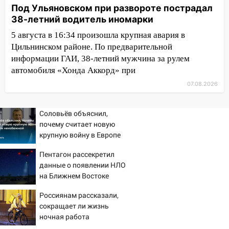
Под Ульяновском при развороте пострадал
и шквал до 27 м/с
38-летний водитель иномарки
12:31
Ульяновец хотел купить иномарку
5 августа в 16:34 произошла крупная авария в
из Европы и потерял 760 тысяч рублей
Цильнинском районе. По предварительной
12:20
В Чердаклинском районе
информации ГАИ, 38-летний мужчина за рулем
столкнулись «Лада» и Chevrolet:
автомобиля «Хонда Аккорд» при
пострадал 14-летний подросток
07.08.2026
12:00
Где есть бензин в Ульяновске 7
августа: список АЗС
Соловьёв объяснил,
почему считает новую
11:50
Заснул рядом с ребёнком и
крупную войну в Европе
случайно задушил его: суд вынес
неизбежной
приговор
Пентагон рассекретил
данные о появлении НЛО
11:38
В Ленинском районе пожар
на Ближнем Востоке
полностью уничтожил дачный дом и
сарай
Россиянам рассказали,
сокращает ли жизнь
11:38
В Госдуме предложили отменить
ночная работа
ЕГЭ с 2027 года