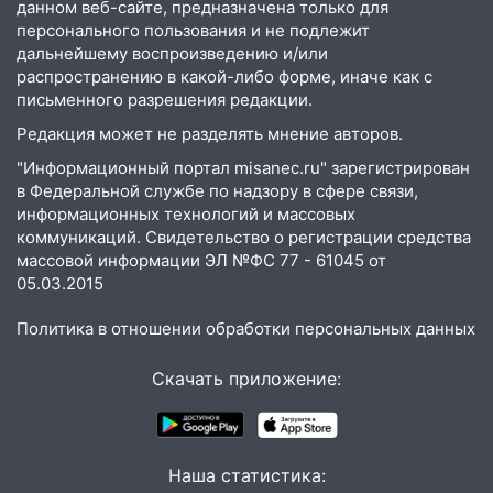
данном веб-сайте, предназначена только для
упало во дворе
персонального пользования и не подлежит
дальнейшему воспроизведению и/или
13:08
Ураган ударил по Ульяновску:
распространению в какой-либо форме, иначе как с
сорванные крыши, поваленные деревья,
письменного разрешения редакции.
затопленные улицы и остановившиеся
трамваи
Редакция может не разделять мнение авторов.
"Информационный портал misanec.ru" зарегистрирован
12:17
Ульяновск накрыл крупный град:
в Федеральной службе по надзору в сфере связи,
после ливня город снова уходит под
информационных технологий и массовых
воду
коммуникаций. Свидетельство о регистрации средства
12:12
Прокуратура взяла на контроль
массовой информации ЭЛ №ФС 77 - 61045 от
ДТП с шестилетним ребёнком на улице
05.03.2015
Федерации
Политика в отношении обработки персональных данных
12:01
Пьяная женщина сбила
шестилетнего ребёнка на улице
Скачать приложение:
Федерации: возбуждено уголовное дело
11:16
В Ульяновске ищут 37-летнего
мужчину, пропавшего ещё 19 июля
Наша статистика: