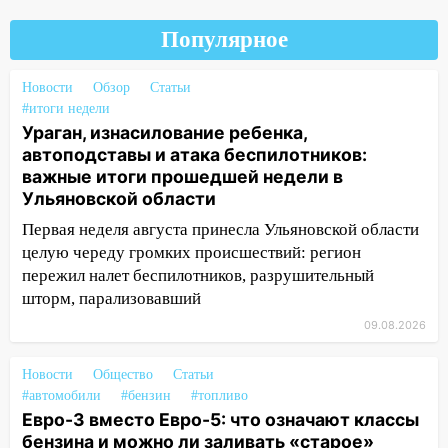
08:19
Внимание! В Цильнинском районе
Популярное
пропал 67-летний мужчина
08:11
На Ульяновск снова надвигается
Новости
Обзор
Статьи
непогода
#итоги недели
Ураган, изнасилование ребенка,
07:30
Евро-3 вместо Евро-5: что
автоподставы и атака беспилотников:
означают классы бензина и можно ли
важные итоги прошедшей недели в
заливать «старое» топливо в
Ульяновской области
современные автомобили
Первая неделя августа принесла Ульяновской области
06:30
Какая погода будет в Ульяновской
целую череду громких происшествий: регион
области днем 9 августа
пережил налет беспилотников, разрушительный
шторм, парализовавший
05:05
День, когда всё может
измениться: гороскоп на 9 августа —
09.08.2026
три знака получат шанс, который нельзя
упустить
Новости
Общество
Статьи
#автомобили
#бензин
08.08.2026
#топливо
Евро-3 вместо Евро-5: что означают классы
20:10
Во время урагана в Ульяновске на
бензина и можно ли заливать «старое»