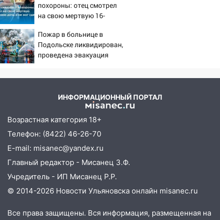
13:35
Непогода продолжает бить по
похороны: отец смотрел
транспорту: в Ульяновске трамвай
на свою мертвую 16-
сошёл с рельсов
летнюю дочь и не мог
Пожар в больнице в
сдержать слезы
13:22
Упавшие деревья перекрыли
Подольске ликвидирован,
дороги в Ульяновске: фото
проведена эвакуация
13:17
Непогода в Ульяновске не
закончится сегодня: сильные ливни
сохранятся 9 августа
ИНФОРМАЦИОННЫЙ ПОРТАЛ
13:15
Трижды «брал в долг» без спроса:
житель Вешкаймского района похитил у
Возрастная категория 18+
знакомого 191 тысячу рублей
Телефон: (8422) 46-26-70
13:14
Ураган оторвал светофор на
E-mail: misanec@yandex.ru
проспекте Филатова в Ульяновске
Главный редактор - Мисанец З.Ф.
13:12
Дерево пробило крышу дома на
Учредитель - ИП Мисанец Р.Р.
Новгородской в Ульяновске и рухнуло
© 2014-2026 Новости Ульяновска онлайн
misanec.ru
на электрощит
Все права защищены. Вся информация, размещенная на
13:10
В Заволжском районе дерево