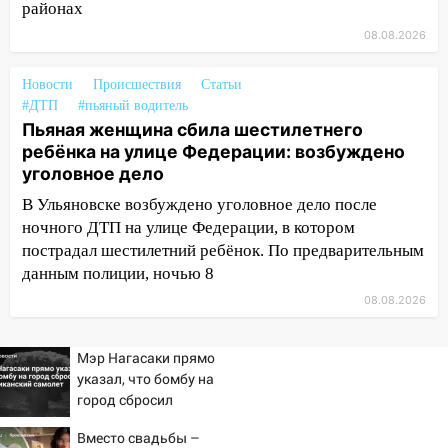
14:12
Куда жаловаться ульяновцам на
районах
упавшее дерево или затопленную улицу
08.08.2026
после непогоды
13:59
В Новом городе ураганным
Новости
Происшествия
Статьи
#ДТП
ветром сорвало опалубку со
#пьяный водитель
Пьяная женщина сбила шестилетнего
строящегося дома
ребёнка на улице Федерации: возбуждено
13:54
В мэрии Ульяновска рассказали,
уголовное дело
как устраняют последствия мощного
В Ульяновске возбуждено уголовное дело после
шторма
ночного ДТП на улице Федерации, в котором
13:49
Стихия продолжает крушить
пострадал шестилетний ребёнок. По предварительным
Ульяновск: дерево рухнуло на дом на
данным полиции, ночью 8
Орджоникидзе
08.08.2026
13:47
На Нижней Террасе мощным
ветром вырвало дерево с корнем
Мэр Нагасаки прямо
указал, что бомбу на
13:46
Сильный ветер сорвал крышу с
город сбросил
СТО на проспекте Созидателей
американский самолет
Вместо свадьбы –