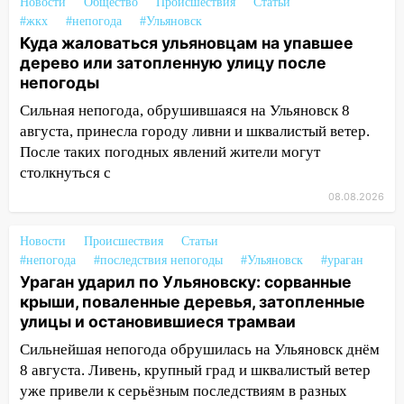
Новости
Общество
Происшествия
Статьи
15:17
В колледжи и техникумы
#жкх
#непогода
#Ульяновск
Ульяновской области подали более 10
Куда жаловаться ульяновцам на упавшее
тысяч заявлений
дерево или затопленную улицу после
непогоды
15:04
Фоторепортаж с улиц Ульяновска
после шторма: поваленные деревья и
Сильная непогода, обрушившаяся на Ульяновск 8
затопленные улицы
августа, принесла городу ливни и шквалистый ветер.
После таких погодных явлений жители могут
14:28
Ураган вырвал остановку на улице
столкнуться с
Деева в Заволжье
08.08.2026
14:26
Жители Ульяновска сами
пытаются расчистить ливнёвки, не
Новости
Происшествия
Статьи
дождавшись коммунальщиков
#непогода
#последствия непогоды
#Ульяновск
#ураган
Ураган ударил по Ульяновску: сорванные
14:16
Шторм продолжает ломать город:
крыши, поваленные деревья, затопленные
на улице Любови Шевцовой рухнул
улицы и остановившиеся трамваи
светофор
Сильнейшая непогода обрушилась на Ульяновск днём
14:14
Студента из Ульяновска обманули
8 августа. Ливень, крупный град и шквалистый ветер
мошенники под видом преподавателя
уже привели к серьёзным последствиям в разных