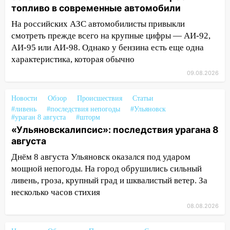
Волге перевернулась лодка
топливо в современные автомобили
19:55
В Ульяновске упавшее дерево
На российских АЗС автомобилисты привыкли
заблокировало в машине двух женщин
смотреть прежде всего на крупные цифры — АИ-92,
АИ-95 или АИ-98. Однако у бензина есть еще одна
17:15
В Ульяновской области
характеристика, которая обычно
ремонтируют девять мостов: один уже
готов, ещё два — почти завершены
09.08.2026
17:00
«Ульяновскалипсис»: последствия
Новости
Обзор
Происшествия
Статьи
урагана 8 августа
#ливень
#последствия непогоды
#Ульяновск
#ураган 8 августа
#шторм
16:38
Прогноз погоды в Ульяновской
«Ульяновскалипсис»: последствия урагана 8
области на 9 августа
августа
16:34
Из-за мощной непогоды в
Днём 8 августа Ульяновск оказался под ударом
Ульяновске отменили фестиваль «Наше
мощной непогоды. На город обрушились сильный
время»
ливень, гроза, крупный град и шквалистый ветер. За
несколько часов стихия
16:17
Мелекесский район первым в
Ульяновской области намолотил более
08.08.2026
100 тысяч тонн зерна