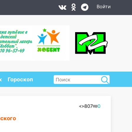
Войти
х
Гороскоп
807
0
йского