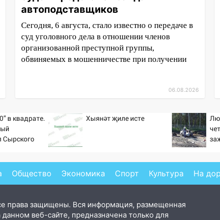
автоподставщиков
Сегодня, 6 августа, стало известно о передаче в
суд уголовного дела в отношении членов
организованной преступной группы,
обвиняемых в мошенничестве при получении
06.08.2026
0” в квадрате.
Хыянәт җиле исте
Лю
тый
че
л Сырского
за
на
Но
а
Общество
Экономика
Спорт
Культура
На до
се права защищены. Вся информация, размещенная
 данном веб-сайте, предназначена только для