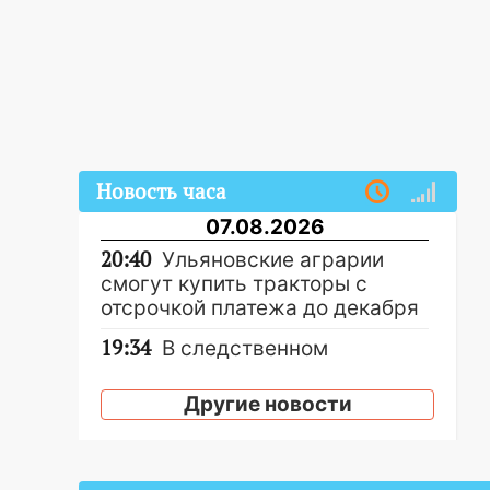
Новость часа
07.08.2026
20:40
Ульяновские аграрии
смогут купить тракторы с
отсрочкой платежа до декабря
19:34
В следственном
управлении состоялось
торжественное мероприятие,
Другие новости
приуроченное к празднованию
Дня сотрудника органов
следствия Российской