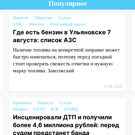
Популярное
Новости
Общество
Статьи
#АЗС
#бензин
#топливный кризис
Где есть бензин в Ульяновске 7
августа: список АЗС
Наличие топлива на конкретной заправке может
быстро измениться, поэтому перед поездкой
стоит проверять свежесть отметки и нужную
марку топлива. Заволжский
07.08.2026
Криминал
Новости
Статьи
#аварии
#ДТП
#СК
#УМВД
Инсценировали ДТП и получили
более 4,6 миллиона рублей: перед
судом предстанет банда