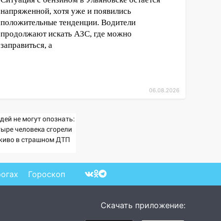
напряженной, хотя уже и появились
положительные тенденции. Водители
продолжают искать АЗС, где можно
заправиться, а
06.08.2026
дей не могут опознать:
тыре человека сгорели
живо в страшном ДТП
 трассе 07/08/2026 –
вости
рогах
Гороскоп
Скачать приложение: