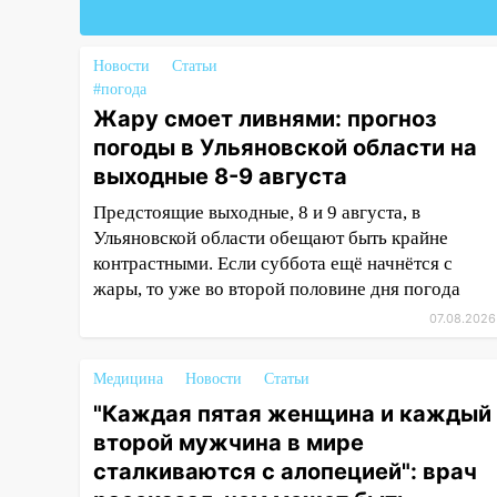
Федерации
19:30
Ульяновцев приглашают
поддержать «Симбирскую
Новости
Статьи
чебурашку» на фестивале
#погода
«ФормАРТ»
Жару смоет ливнями: прогноз
погоды в Ульяновской области на
18:11
Ульяновская область
выходные 8-9 августа
стала пилотным регионом
проекта «Культурное
Предстоящие выходные, 8 и 9 августа, в
долголетие»
Ульяновской области обещают быть крайне
контрастными. Если суббота ещё начнётся с
17:16
В реанимацию
жары, то уже во второй половине дня погода
Ульяновской областной
больницы поступили шесть
07.08.2026
новых аппаратов ИВЛ
Медицина
Новости
Статьи
16:51
В Чердаклинском районе
ремонтируют дороги, ставят
"Каждая пятая женщина и каждый
остановки и проводят новое
второй мужчина в мире
освещение
сталкиваются с алопецией": врач