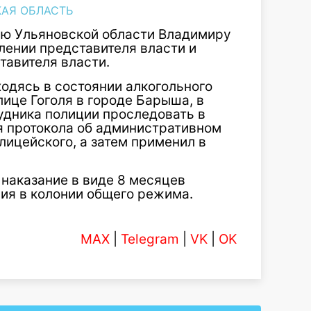
АЯ ОБЛАСТЬ
лю Ульяновской области Владимиру
лении представителя власти и
тавителя власти.
ходясь в состоянии алкогольного
лице Гоголя в городе Барыша, в
удника полиции проследовать в
я протокола об административном
ицейского, а затем применил в
наказание в виде 8 месяцев
ия в колонии общего режима.
MAX
|
Telegram
|
VK
|
OK