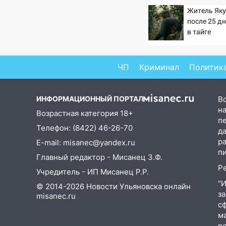
гороскоп на 8 августа — кому
Житель Як
повезет с деньгами, а кого
после 25 д
ждет неожиданная встреча
в тайге
04:47
В Ульяновской области
объявили ракетную опасность:
ЧП
Криминал
Политик
звучат сирены
07.08.2026
ИНФОРМАЦИОННЫЙ ПОРТАЛ
В
20:40
Ульяновские аграрии
на
Возрастная категория 18+
смогут купить тракторы с
п
отсрочкой платежа до декабря
Телефон: (8422) 46-26-70
д
р
E-mail: misanec@yandex.ru
19:34
В следственном
п
управлении состоялось
Главный редактор - Мисанец З.Ф.
торжественное мероприятие,
Р
Учредитель - ИП Мисанец Р.Р.
приуроченное к празднованию
"
© 2014-2026 Новости Ульяновска онлайн
Дня сотрудника органов
з
misanec.ru
следствия Российской
с
Федерации
м
р