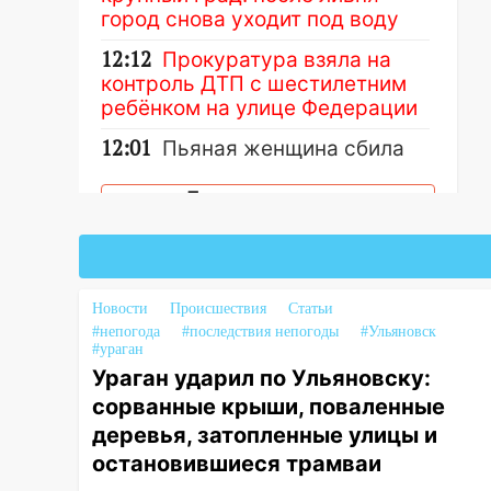
город снова уходит под воду
12:12
Прокуратура взяла на
контроль ДТП с шестилетним
ребёнком на улице Федерации
12:01
Пьяная женщина сбила
шестилетнего ребёнка на
улице Федерации: возбуждено
Другие новости
уголовное дело
11:16
В Ульяновске ищут 37-
летнего мужчину, пропавшего
ещё 19 июля
Новости
Происшествия
Статьи
#непогода
#последствия непогоды
#Ульяновск
10:30
От мотофристайла до
#ураган
прогулки с хаски: куда сходить
Ураган ударил по Ульяновску:
в Ульяновской области 8–9
сорванные крыши, поваленные
августа
деревья, затопленные улицы и
10:11
остановившиеся трамваи
Директора ульяновской
«Нефтяной топливной