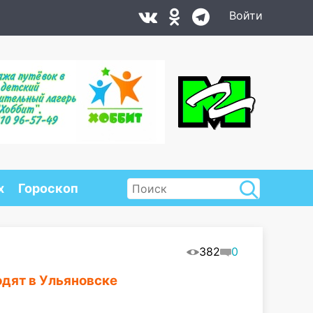
Войти
х
Гороскоп
382
0
дят в Ульяновске