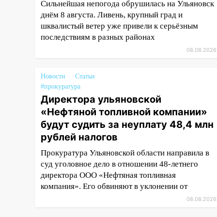
Сильнейшая непогода обрушилась на Ульяновск
компании» будут судить за
днём 8 августа. Ливень, крупный град и
неуплату 48,4 млн рублей
шквалистый ветер уже привели к серьёзным
налогов
последствиям в разных районах
09:28
Дети на дорогах:
08.08.2026
пострадали велосипедисты,
мотоциклисты и пешеходы.
Новости
Статьи
Обзор крупных аварий в
#прокуратура
Ульяновской области
Директора ульяновской
08:30
Поджог со свечой, 16
«Нефтяной топливной компании»
сгоревших домов и выстрел за
будут судить за неуплату 48,4 млн
водку
рублей налогов
07:50
Какая погоды будет днем
Прокуратура Ульяновской области направила в
8 августа
суд уголовное дело в отношении 48-летнего
директора ООО «Нефтяная топливная
06:45
Императорский мост в
компания». Его обвиняют в уклонении от
Ульяновске останется
закрытым до утра 10 августа
08.08.2026
05:18
Судьба готовит сюрприз: