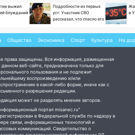
утии выжил
Подробности из первых
Жа
ней блужданий
уст: Участник СВО
в 
рассказал, что спасло его
в схватке с медведем
а
Общество
Экономика
Спорт
Культура
На до
се права защищены. Вся информация, размещенная
 данном веб-сайте, предназначена только для
ерсонального пользования и не подлежит
альнейшему воспроизведению и/или
аспространению в какой-либо форме, иначе как с
исьменного разрешения редакции.
едакция может не разделять мнение авторов.
Информационный портал misanec.ru"
арегистрирован в Федеральной службе по надзору в
фере связи, информационных технологий и
ассовых коммуникаций. Свидетельство о
егистрации средства массовой информации ЭЛ