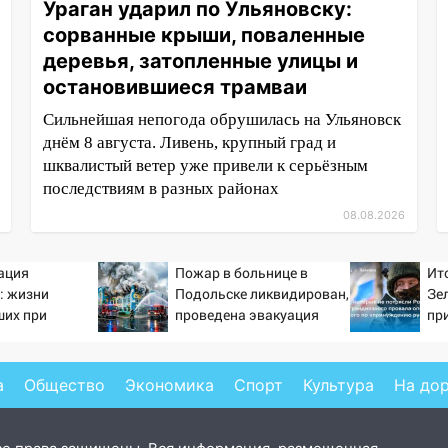
Ураган ударил по Ульяновску:
сорванные крыши, поваленные
деревья, затопленные улицы и
остановившиеся трамваи
Сильнейшая непогода обрушилась на Ульяновск
днём 8 августа. Ливень, крупный град и
шквалистый ветер уже привели к серьёзным
последствиям в разных районах
08.08.2026
ация
Пожар в больнице в
Ит
: жизни
Подольске ликвидирован,
Зе
ших при
проведена эвакуация
пр
фта ничто не
от
ра
Ук
а
Общество
Экономика
Спорт
Культура
На до
Ко