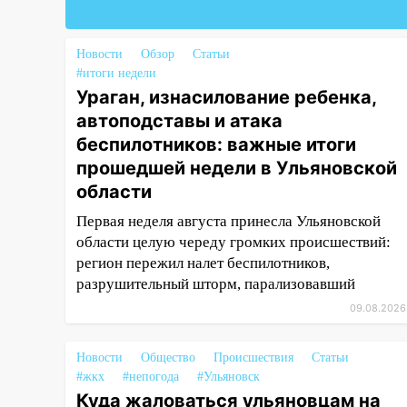
восстановили трамвайную и
троллейбусную
инфраструктуру после шторма.
Новости
Обзор
Статьи
#итоги недели
08:19
Внимание! В
Ураган, изнасилование ребенка,
Цильнинском районе пропал
автоподставы и атака
67-летний мужчина
беспилотников: важные итоги
08:11
На Ульяновск снова
прошедшей недели в Ульяновской
надвигается непогода
области
07:30
Евро-3 вместо Евро-5:
Первая неделя августа принесла Ульяновской
что означают классы бензина и
области целую череду громких происшествий:
можно ли заливать «старое»
регион пережил налет беспилотников,
топливо в современные
разрушительный шторм, парализовавший
автомобили
09.08.2026
06:30
Какая погода будет в
Ульяновской области днем 9
Новости
Общество
Происшествия
Статьи
августа
#жкх
#непогода
#Ульяновск
Куда жаловаться ульяновцам на
05:05
День, когда всё может