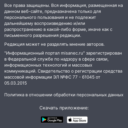
20:22
Мошенники обманули 92-летнюю
Все права защищены. Вся информация, размещенная на
жительницу Ульяновской области
данном веб-сайте, предназначена только для
персонального пользования и не подлежит
19:14
Житель Ульяновской области
дальнейшему воспроизведению и/или
подвез троих незнакомцев на трассе и
распространению в какой-либо форме, иначе как с
заработал уголовное дело
письменного разрешения редакции.
18:14
Прогноз погоды на 6 августа в
Редакция может не разделять мнение авторов.
Ульяновской области
"Информационный портал misanec.ru" зарегистрирован
в Федеральной службе по надзору в сфере связи,
18:00
Мотофристайл, рок и силовой
информационных технологий и массовых
экстрим: в Ульяновске пройдет
коммуникаций. Свидетельство о регистрации средства
большой фестиваль «Наше время»
массовой информации ЭЛ №ФС 77 - 61045 от
05.03.2015
17:30
Где есть бензин в Ульяновске 5
августа после рабочего дня: список АЗС
Политика в отношении обработки персональных данных
17:05
«Обыск» по видеосвязи: в
Ульяновске задержали 19-летнюю
Скачать приложение:
сообщницу мошенников
16:12
Едва не перерезал горло: в