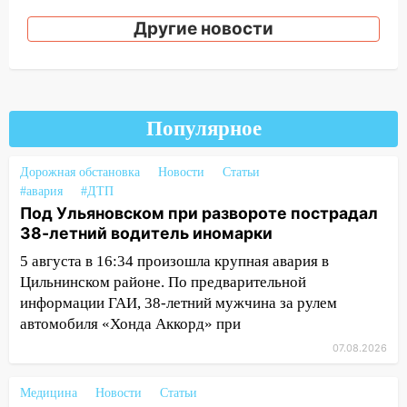
Ульяновской области
Другие новости
20:04
Ульяновцев приглашают на забег,
посвящённый Дню воздушного флота
России
19:12
В Ульяновской области
Популярное
руководителя частной компании
наказали за сокрытие прошлого своего
Дорожная обстановка
Новости
Статьи
сотрудник
#авария
#ДТП
Под Ульяновском при развороте пострадал
18:02
В Ульяновск едут звезды
38-летний водитель иномарки
баскетбола!
5 августа в 16:34 произошла крупная авария в
17:08
Ульяновский областной суд
Цильнинском районе. По предварительной
оставил в силе приговор руководству
информации ГАИ, 38-летний мужчина за рулем
«УльяновскФармации» за махинации на
автомобиля «Хонда Аккорд» при
3,2 млн рублей
07.08.2026
16:09
Ветераны легкой атлетики из
Ульяновска успешно выступили на
Медицина
Новости
Статьи
Чемпионате России