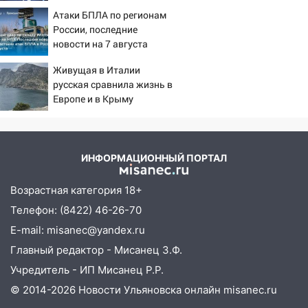
извлекали у еще живых
юному велосипедисту на улице
Атаки БПЛА по регионам
пациентов
Чернышевского
России, последние
новости на 7 августа
08:21
В Заволжском районе украли два
2026: последствия, атаки
велосипеда
Живущая в Италии
на склады Wildberries,
русская сравнила жизнь в
состояние пострадавших
07:18
В Ульяновск идет
Европе и в Крыму
тридцатиградусная жара: какая будет
погода в четверг
06:00
Четыре года борьбы: ульяновские
ИНФОРМАЦИОННЫЙ ПОРТАЛ
юристы помогли женщине засудить УК
за плесень на стенах
Возрастная категория 18+
05:00
Кому 6 августа звезды сулят
Телефон: (8422) 46-26-70
прибыль, а кому — испытания на
E-mail: misanec@yandex.ru
прочность
Главный редактор - Мисанец З.Ф.
05.08.2026
Учредитель - ИП Мисанец Р.Р.
22:58
Соцсети: на проспекте Тюленева
© 2014-2026 Новости Ульяновска онлайн
misanec.ru
ДТП с мотоциклистом