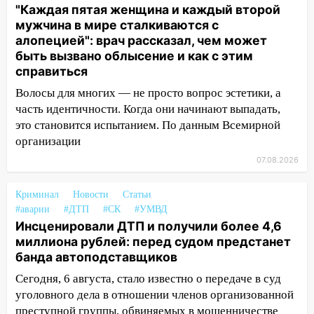
"Каждая пятая женщина и каждый второй
16:02
мужчина в мире сталкиваются с
В Ульяновской области убрали
алопецией": врач рассказал, чем может
более 28% площадей зерновых и
быть вызвано облысение и как с этим
зернобобовых культур
справиться
15:51
Бросила кирпич в жену брата: в
Волосы для многих — не просто вопрос эстетики, а
Ульяновской области завели дело на
часть идентичности. Когда они начинают выпадать,
агрессивную женщину
это становится испытанием. По данным Всемирной
15:47
На улице Радищева сбили
организации
курьера: крупная авария в Ульяновске
07.08.2026
15:15
Проводил до квартиры и ограбил:
новый кавалер женщины оказался
Криминал
Новости
Статьи
рецидивистом
#аварии
#ДТП
#СК
#УМВД
Инсценировали ДТП и получили более 4,6
14:26
В Ульяновске ограничат движение
миллиона рублей: перед судом предстанет
по улице Ефремова
банда автоподставщиков
14:23
67% ульяновцев готовы
Сегодня, 6 августа, стало известно о передаче в суд
передумать увольняться, если им
уголовного дела в отношении членов организованной
повысят зарплату
преступной группы, обвиняемых в мошенничестве