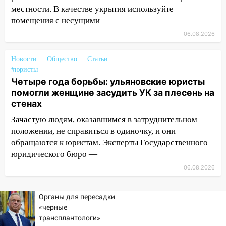
опасность» на территории Ульяновской
местности. В качестве укрытия используйте
области
помещения с несущими
11:30
Кабмин РФ разрешил до 1 июля
06.08.2026
2027 года импорт, выпуск и обращение
бензина Евро 2, Евро 3, Евро 4
Новости
Общество
Статьи
#юристы
11:12
Соцсети: на Рябикова автомобиль
Четыре года борьбы: ульяновские юристы
врезался в забор
помогли женщине засудить УК за плесень на
стенах
10:27
Где есть бензин в Ульяновске
днем 6 августа: список АЗС
Зачастую людям, оказавшимся в затруднительном
положении, не справиться в одиночку, и они
10:16
Внимание! В Ульяновской области
обращаются к юристам. Эксперты Государственного
объявлена ракетная опасность
юридического бюро —
10:00
В Старомайнском районе утонул
06.08.2026
51-летний мужчина
09:50
В Ульяновске черный коршун
Органы для пересадки
застрял в тепловозе
«черные
трансплантологи»
09:44
Ульяновские спасатели помогли