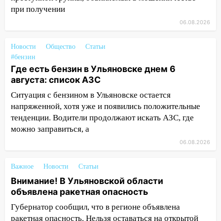
при получении
14:01
Инсценировали ДТП и получили
06.08.2026
более 4,6 миллиона рублей: перед
судом предстанет банда
автоподставщиков
Новости
Общество
Статьи
#бензин
13:36
В Инзе произошел крупный пожар
Где есть бензин в Ульяновске днем 6
августа: список АЗС
13:00
В суде защитили репутацию
мужчины, которого необоснованно
Ситуация с бензином в Ульяновске остается
обвиняли в жестоком обращении с
напряженной, хотя уже и появились положительные
животными
тенденции. Водители продолжают искать АЗС, где
можно заправиться, а
12:28
Миллион на «льготниках»: в
06.08.2026
Ульяновской области перевозчик
провернул хитрую схему с чужими
проездными
Важное
Новости
Статьи
Внимание! В Ульяновской области
12:10
Ульяновский алиментщик накопил
объявлена ракетная опасность
120 тысяч долга
Губернатор сообщил, что в регионе объявлена
11:49
Снят режим «Ракетная
ракетная опасность. Нельзя оставаться на открытой