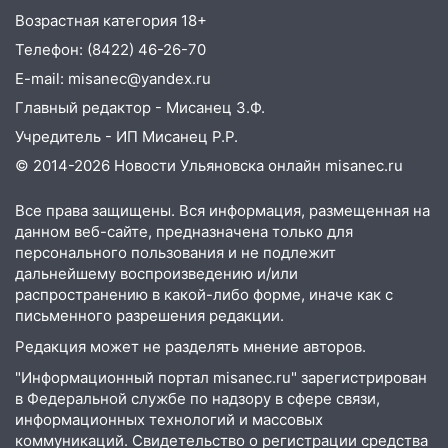
погода в Ульяновске днем 5 августа
Возрастная категория 18+
Телефон: (8422) 46-26-70
06:10
Двое мигрантов изнасиловали 13-
летнюю девочку в центре Ульяновска
E-mail: misanec@yandex.ru
Главный редактор - Мисанец З.Ф.
06:00
Мертвеца выкопали, посадили в
мешок и попытались утопить в Волге
Учредитель - ИП Мисанец Р.Р.
© 2014-2026 Новости Ульяновска онлайн
misanec.ru
05:30
Астрологи назвали самый
опасный день августа: что ждет каждый
Все права защищены. Вся информация, размещенная на
знак 5 августа
данном веб-сайте, предназначена только для
04.08.2026
персонального пользования и не подлежит
дальнейшему воспроизведению и/или
23:27
Прокуратура проверяет
распространению в какой-либо форме, иначе как с
капремонт школы в посёлке Налейка
письменного разрешения редакции.
22:33
Прокуратура проверяет
Редакция может не разделять мнение авторов.
спортивные объекты в Старой Майне
"Информационный портал misanec.ru" зарегистрирован
21:01
Ульяновцев приглашают сдать
в Федеральной службе по надзору в сфере связи,
кровь: День донора пройдёт 6 августа
информационных технологий и массовых
коммуникаций. Свидетельство о регистрации средства