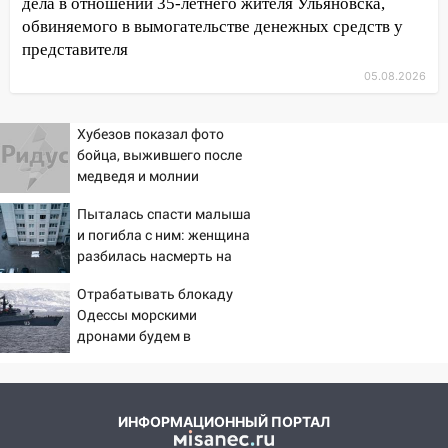
дела в отношении 35-летнего жителя Ульяновска,
11:17
В Радищевском районе сгорели
обвиняемого в вымогательстве денежных средств у
хозяйственные постройки
представителя
11:00
В Канадее горел жилой дом
05.08.2026
10:18
Губернатор Ульяновской области:
уничтожено четыре беспилотника в
Хубезов показал фото
регионе
бойца, выжившего после
медведя и молнии
10:00
В Ульяновске дотла сгорел
легковой автомобиль
Пыталась спасти малыша
и погибла с ним: женщина
09:39
В Ульяновске будут судить десять
разбилась насмерть на
наркодилеров, снабжавших две области
глазах у детей 06/08/2026
Отрабатывать блокаду
– Новости
09:25
Вынесли приговор дебоширам,
Одессы морскими
избившим мужчину в трамвае
дронами будем в
Заполярье? А еще дальше
08:27
Ульяновская полиция получила
забраться адмиралы не
один из шести уникальных автомобилей
пробовали?
в России
ИНФОРМАЦИОННЫЙ ПОРТАЛ
07:02
Жара отступит: какой будет