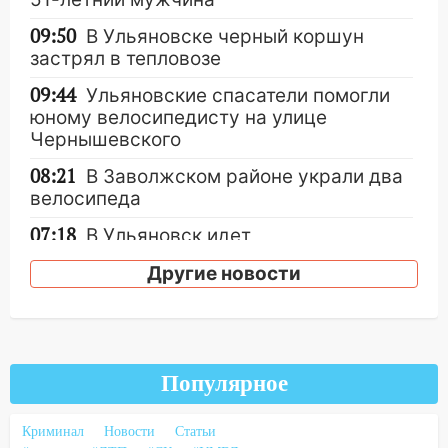
09:50
В Ульяновске черный коршун
застрял в тепловозе
09:44
Ульяновские спасатели помогли
юному велосипедисту на улице
Чернышевского
08:21
В Заволжском районе украли два
велосипеда
07:18
В Ульяновск идет
тридцатиградусная жара: какая будет
Другие новости
погода в четверг
06:00
Четыре года борьбы: ульяновские
юристы помогли женщине засудить УК
за плесень на стенах
Популярное
05:00
Кому 6 августа звезды сулят
прибыль, а кому — испытания на
Криминал
Новости
Статьи
прочность