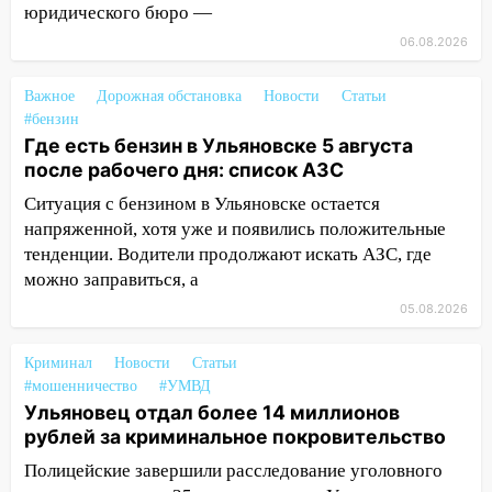
юридического бюро —
14:32
На Ульяновскую область
надвигается жара
06.08.2026
14:08
Пешеход переходил по «зебре»:
Важное
Дорожная обстановка
Новости
Статьи
подробности серьезной аварии на
#бензин
Фруктовой
Где есть бензин в Ульяновске 5 августа
после рабочего дня: список АЗС
13:30
В Димитровграде на улице
Трудовой горело здание
Ситуация с бензином в Ульяновске остается
напряженной, хотя уже и появились положительные
13:00
Водитель без прав врезался в
тенденции. Водители продолжают искать АЗС, где
припаркованный автомобиль
можно заправиться, а
12:37
Переезжал «зебру» на
05.08.2026
велосипеде и попал под колеса
Криминал
Новости
Статьи
12:18
Вспыхнул изнутри: в
#мошенничество
#УМВД
Железнодорожном районе горела дача
Ульяновец отдал более 14 миллионов
11:33
В Засвияжье под колёса авто
рублей за криминальное покровительство
попал мужчина
Полицейские завершили расследование уголовного