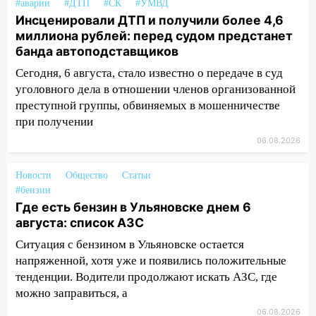
#аварии
#ДТП
#СК
#УМВД
05.08.2026
Инсценировали ДТП и получили более 4,6
миллиона рублей: перед судом предстанет
22:58
Соцсети: на проспекте Тюленева
банда автоподставщиков
ДТП с мотоциклистом
Сегодня, 6 августа, стало известно о передаче в суд
20:22
Мошенники обманули 92-летнюю
уголовного дела в отношении членов организованной
жительницу Ульяновской области
преступной группы, обвиняемых в мошенничестве
19:14
Житель Ульяновской области
при получении
подвез троих незнакомцев на трассе и
06.08.2026
заработал уголовное дело
Новости
18:14
Общество
Статьи
Прогноз погоды на 6 августа в
#бензин
Ульяновской области
Где есть бензин в Ульяновске днем 6
18:00
Мотофристайл, рок и силовой
августа: список АЗС
экстрим: в Ульяновске пройдет
Ситуация с бензином в Ульяновске остается
большой фестиваль «Наше время»
напряженной, хотя уже и появились положительные
17:30
Где есть бензин в Ульяновске 5
тенденции. Водители продолжают искать АЗС, где
августа после рабочего дня: список АЗС
можно заправиться, а
06.08.2026