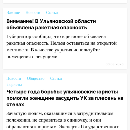
17:05
«Обыск» по видеосвязи: в
Ульяновске задержали 19-летнюю
Важное
Новости
Статьи
сообщницу мошенников
Внимание! В Ульяновской области
16:12
Едва не перерезал горло: в
объявлена ракетная опасность
Вешкайме посиделки с судимым
Губернатор сообщил, что в регионе объявлена
знакомым закончились для женщины
ракетная опасность. Нельзя оставаться на открытой
больницей
местности. В качестве укрытия используйте
16:06
18-летняя девушка без прав
помещения с несущими
перевернулась на мопеде и попала в
06.08.2026
больницу
15:59
Ульяновец отдал более 14
Новости
Общество
Статьи
миллионов рублей за криминальное
#юристы
покровительство
Четыре года борьбы: ульяновские юристы
помогли женщине засудить УК за плесень на
15:32
На «кольце» кроссовер сбил 18-
стенах
летнего мопедиста
Зачастую людям, оказавшимся в затруднительном
15:00
В Ульяновске после тройного ДТП
положении, не справиться в одиночку, и они
госпитализировали 25-летнего байкера
обращаются к юристам. Эксперты Государственного