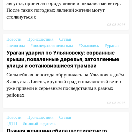
дождавшись коммунальщиков
августа, принесла городу ливни и шквалистый ветер.
После таких погодных явлений жители могут
14:16
Шторм продолжает ломать город:
столкнуться с
на улице Любови Шевцовой рухнул
светофор
08.08.2026
14:14
Студента из Ульяновска обманули
Новости
Происшествия
Статьи
мошенники под видом преподавателя
#непогода
#последствия непогоды
#Ульяновск
#ураган
14:12
Куда жаловаться ульяновцам на
Ураган ударил по Ульяновску: сорванные
упавшее дерево или затопленную улицу
крыши, поваленные деревья, затопленные
после непогоды
улицы и остановившиеся трамваи
Сильнейшая непогода обрушилась на Ульяновск днём
13:59
В Новом городе ураганным
8 августа. Ливень, крупный град и шквалистый ветер
ветром сорвало опалубку со
уже привели к серьёзным последствиям в разных
строящегося дома
районах
13:54
В мэрии Ульяновска рассказали,
08.08.2026
как устраняют последствия мощного
шторма
Новости
Происшествия
Статьи
13:49
Стихия продолжает крушить
#ДТП
#пьяный водитель
Ульяновск: дерево рухнуло на дом на
Пьяная женщина сбила шестилетнего