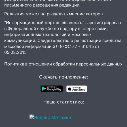
письменного разрешения редакции.
08:30
Поджог со свечой, 16 сгоревших
домов и выстрел за водку
Редакция может не разделять мнение авторов.
07:50
Какая погоды будет днем 8
"Информационный портал misanec.ru" зарегистрирован
в Федеральной службе по надзору в сфере связи,
августа
информационных технологий и массовых
06:45
Императорский мост в
коммуникаций. Свидетельство о регистрации средства
Ульяновске останется закрытым до
массовой информации ЭЛ №ФС 77 - 61045 от
утра 10 августа
05.03.2015
05:18
Судьба готовит сюрприз: гороскоп
Политика в отношении обработки персональных данных
на 8 августа — кому повезет с
деньгами, а кого ждет неожиданная
Скачать приложение:
встреча
04:47
В Ульяновской области объявили
ракетную опасность: звучат сирены
Наша статистика:
07.08.2026
20:40
Ульяновские аграрии смогут
купить тракторы с отсрочкой платежа