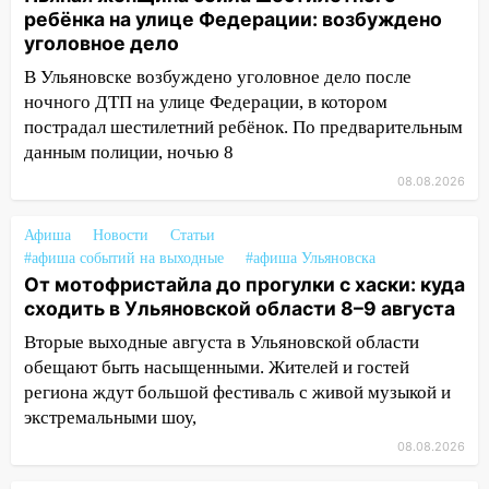
Орджоникидзе
ребёнка на улице Федерации: возбуждено
уголовное дело
13:47
На Нижней Террасе мощным
В Ульяновске возбуждено уголовное дело после
ветром вырвало дерево с корнем
ночного ДТП на улице Федерации, в котором
13:46
Сильный ветер сорвал крышу с
пострадал шестилетний ребёнок. По предварительным
СТО на проспекте Созидателей
данным полиции, ночью 8
08.08.2026
13:35
Непогода продолжает бить по
транспорту: в Ульяновске трамвай
сошёл с рельсов
Афиша
Новости
Статьи
#афиша событий на выходные
#афиша Ульяновска
13:22
Упавшие деревья перекрыли
От мотофристайла до прогулки с хаски: куда
дороги в Ульяновске: фото
сходить в Ульяновской области 8–9 августа
13:17
Непогода в Ульяновске не
Вторые выходные августа в Ульяновской области
закончится сегодня: сильные ливни
обещают быть насыщенными. Жителей и гостей
сохранятся 9 августа
региона ждут большой фестиваль с живой музыкой и
экстремальными шоу,
13:15
Трижды «брал в долг» без спроса:
08.08.2026
житель Вешкаймского района похитил у
знакомого 191 тысячу рублей