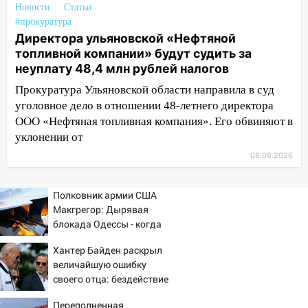
Новости
Статьи
13:14
Ураган оторвал светофор на
#прокуратура
проспекте Филатова в Ульяновске
Директора ульяновской «Нефтяной
топливной компании» будут судить за
13:12
Дерево пробило крышу дома на
неуплату 48,4 млн рублей налогов
Новгородской в Ульяновске и рухнуло
на электрощит
Прокуратура Ульяновской области направила в суд
уголовное дело в отношении 48-летнего директора
13:10
В Заволжском районе дерево
ООО «Нефтяная топливная компания». Его обвиняют в
упало во дворе
уклонении от
13:08
Ураган ударил по Ульяновску:
08.08.2026
сорванные крыши, поваленные деревья,
затопленные улицы и остановившиеся
Полковник армии США
трамваи
Макгрегор: Дырявая
12:17
блокада Одессы - когда
Ульяновск накрыл крупный град:
же в командовании ВМФ
после ливня город снова уходит под
Хантер Байден раскрыл
России за это полетят
воду
величайшую ошибку
головы?
своего отца: бездействие
12:12
Прокуратура взяла на контроль
против Трампа
ДТП с шестилетним ребёнком на улице
Переполненная