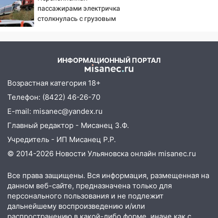
Федерации
пассажирами электричка
столкнулась с грузовым
12:01
Пьяная женщина сбила
поездом — десятки
шестилетнего ребёнка на улице
человек пострадали.
Федерации: возбуждено уголовное дело
Видео с места ЧП
11:16
В Ульяновске ищут 37-летнего
ИНФОРМАЦИОННЫЙ ПОРТАЛ
мужчину, пропавшего ещё 19 июля
Возрастная категория 18+
10:30
От мотофристайла до прогулки с
Телефон: (8422) 46-26-70
хаски: куда сходить в Ульяновской
области 8–9 августа
E-mail: misanec@yandex.ru
Главный редактор - Мисанец З.Ф.
10:11
Директора ульяновской
«Нефтяной топливной компании» будут
Учредитель - ИП Мисанец Р.Р.
судить за неуплату 48,4 млн рублей
© 2014-2026 Новости Ульяновска онлайн
misanec.ru
налогов
Все права защищены. Вся информация, размещенная на
09:28
Дети на дорогах: пострадали
данном веб-сайте, предназначена только для
велосипедисты, мотоциклисты и
персонального пользования и не подлежит
пешеходы. Обзор крупных аварий в
дальнейшему воспроизведению и/или
Ульяновской области
распространению в какой-либо форме, иначе как с