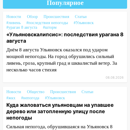
Популярное
16:34
Из-за мощной непогоды в
Ульяновске отменили фестиваль «Наше
Новости
Обзор
Происшествия
Статьи
время»
#ливень
#последствия непогоды
#Ульяновск
#ураган 8 августа
#шторм
16:17
Мелекесский район первым в
«Ульяновскалипсис»: последствия урагана 8
Ульяновской области намолотил более
августа
100 тысяч тонн зерна
Днём 8 августа Ульяновск оказался под ударом
15:17
В колледжи и техникумы
мощной непогоды. На город обрушились сильный
Ульяновской области подали более 10
ливень, гроза, крупный град и шквалистый ветер. За
тысяч заявлений
несколько часов стихия
15:04
Фоторепортаж с улиц Ульяновска
08.08.2026
после шторма: поваленные деревья и
затопленные улицы
Новости
Общество
Происшествия
Статьи
#жкх
#непогода
#Ульяновск
14:28
Ураган вырвал остановку на улице
Куда жаловаться ульяновцам на упавшее
Деева в Заволжье
дерево или затопленную улицу после
14:26
Жители Ульяновска сами
непогоды
пытаются расчистить ливнёвки, не
Сильная непогода, обрушившаяся на Ульяновск 8