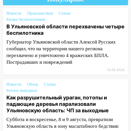
смертельная драка
Новости
Происшествия
Статьи
05:00
Боль, скованность и старение
#атака беспилотников
дисков: как повседневные привычки
В Ульяновской области перехвачены четыре
незаметно разрушают наш позвоночник
беспилотника
03:00
День скрытых ловушек и
Губернатор Ульяновской области Алексей Русских
внезапных подарков судьбы: гороскоп
сообщил, что на территории нашего региона
на 10 августа
перехвачено и уничтожено 4 вражеских БПЛА.
09.08.2026
Пострадавших и повреждений
21:58
В Ульяновске около «нового»
10.08.2026
моста утопили автомобиль «Вольво»
Новости
Обзор
Статьи
20:20
Итоги 9 августа в Ульяновской
#итоги выходных
области: разгул стихии, поиски
Как разрушительный ураган, потопы и
человека на Волге и транспортный
падающие деревья парализовали
коллапс
Ульяновскую область: ЧП за выходные
19:43
Из-за ураганного ветра упали
Суббота и воскресенье, 8 и 9 августа, превратили
деревья в парке «Победы»
Ульяновскую область в зону масштабного бедствия: