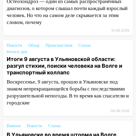
Люксембург дерево упало на
Остеохондроз — один из самых распространённых
автомобиль
диагнозов, о котором слышал почти каждый взрослый
человек. Но что на самом деле скрывается за этим
13:00
«Благоприятный период для
словом, почему
новых начинаний: гороскоп для всех
10.08.2026
знаков зодиака на неделю с 10 по 16
августа
Новости
Обзор
Происшествия
Статьи
13:00
На проспекте Тюленева в
#итоги дня
Ульяновске образовалось «море»
Итоги 9 августа в Ульяновской области:
разгул стихии, поиски человека на Волге и
12:57
В Ульяновской области ожидается
транспортный коллапс
крупный град
Воскресенье, 9 августа, прошло в Ульяновске под
12:11
Где есть бензин в Ульяновске 9
знаком непрекращающейся борьбы с последствиями
августа: список АЗС
разрушительной непогоды. В то время как спасатели и
городские
11:55
Соцсети: светофор упал на
машину во время сильного ливня в
09.08.2026
Ульяновске
Важное
Новости
Статьи
11:00
В Ульяновской области люди в
В Ульяновске во время шторма на Волге
СНТ сидят без света