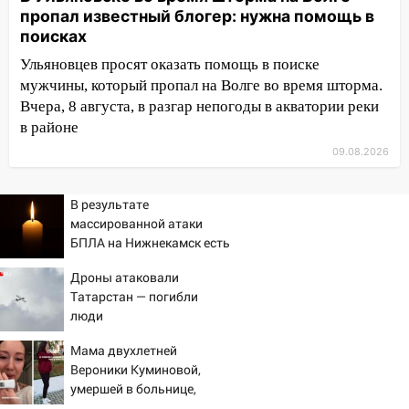
пропал известный блогер: нужна помощь в
10:13
Прокуратура подвела итоги
поисках
недели в Ульяновской области
Ульяновцев просят оказать помощь в поиске
09:18
Из-за ливня заблокировано
мужчины, который пропал на Волге во время шторма.
движение трамваев в Ульяновске
Вчера, 8 августа, в разгар непогоды в акватории реки
в районе
09:15
Ураган, изнасилование ребенка,
09.08.2026
автоподставы и атака беспилотников:
важные итоги прошедшей недели в
Ульяновской области
В результате
массированной атаки
08:20
В Ульяновске восстановили
БПЛА на Нижнекамск есть
трамвайную и троллейбусную
погибшие
инфраструктуру после шторма
Дроны атаковали
Татарстан — погибли
08:19
Внимание! В Цильнинском районе
люди
пропал 67-летний мужчина
Мама двухлетней
08:11
На Ульяновск снова надвигается
Вероники Куминовой,
непогода
умершей в больнице,
беременна: семья ждет