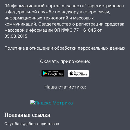
готов, ещё два — почти завершены
"Информационный портал misanec.ru" зарегистрирован
в Федеральной службе по надзору в сфере связи,
17:00
«Ульяновскалипсис»: последствия
информационных технологий и массовых
урагана 8 августа
коммуникаций. Свидетельство о регистрации средства
массовой информации ЭЛ №ФС 77 - 61045 от
16:38
Прогноз погоды в Ульяновской
05.03.2015
области на 9 августа
16:34
Из-за мощной непогоды в
Политика в отношении обработки персональных данных
Ульяновске отменили фестиваль «Наше
время»
Скачать приложение:
16:17
Мелекесский район первым в
Ульяновской области намолотил более
100 тысяч тонн зерна
Наша статистика:
15:17
В колледжи и техникумы
Ульяновской области подали более 10
тысяч заявлений
Полезные ссылки
15:04
Фоторепортаж с улиц Ульяновска
Служба судебных приставов
после шторма: поваленные деревья и