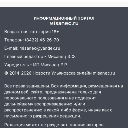
07:30
Евро-3 вместо Евро-5: что
девочку
означают классы бензина и можно ли
заливать «старое» топливо в
ИНФОРМАЦИОННЫЙ ПОРТАЛ
современные автомобили
06:30
Какая погода будет в Ульяновской
Возрастная категория 18+
области днем 9 августа
Телефон: (8422) 46-26-70
05:05
День, когда всё может
E-mail: misanec@yandex.ru
измениться: гороскоп на 9 августа —
Главный редактор - Мисанец З.Ф.
три знака получат шанс, который нельзя
Учредитель - ИП Мисанец Р.Р.
упустить
© 2014-2026 Новости Ульяновска онлайн
misanec.ru
08.08.2026
20:10
Во время урагана в Ульяновске на
Все права защищены. Вся информация, размещенная на
Волге перевернулась лодка
данном веб-сайте, предназначена только для
персонального пользования и не подлежит
19:55
В Ульяновске упавшее дерево
дальнейшему воспроизведению и/или
заблокировало в машине двух женщин
распространению в какой-либо форме, иначе как с
письменного разрешения редакции.
17:15
В Ульяновской области
ремонтируют девять мостов: один уже
Редакция может не разделять мнение авторов.