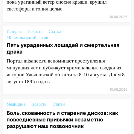
пока ураганный ветер сносил крыши, крушил
18:00
Пепелище на Балтийской: в
светофоры и топил целые
Заволжье ульяновские спасатели
ликвидировали крупный пожар
10.08.2026
17:15
Прогноз погоды на 10 августа в
История
Новости
Статьи
Ульяновской области
#Криминальный архив
16:00
В Ульяновске во время шторма на
Пять украденных лошадей и смертельная
Волге пропал известный блогер: нужна
драка
помощь в поисках
Портал misanec.ru вспоминает преступления
минувших лет и публикует криминальные сводки из
15:28
Соцсети: на «Ауди» упало дерево
истории Ульяновской области за 8-10 августа. Днём 8
в Новом городе
августа 1895 года в
15:12
В Ульяновске выгорела кухня в
10.08.2026
многоэтажке
14:18
Гинеколог рассказала о том, с
Медицина
Новости
Статьи
какими сложностями сталкиваются
Боль, скованность и старение дисков: как
молодые мамы
повседневные привычки незаметно
разрушают наш позвоночник
13:02
Соцсети: на улице Розы