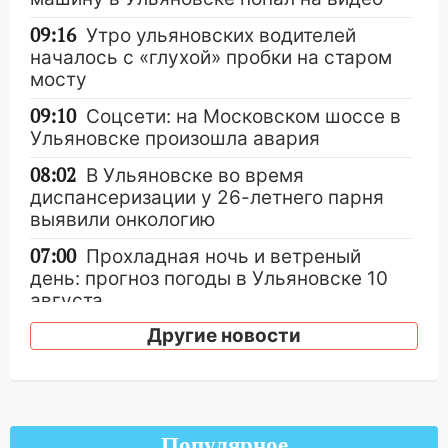
09:16
Утро ульяновских водителей
началось с «глухой» пробки на старом
мосту
09:10
Соцсети: на Московском шоссе в
Ульяновске произошла авария
08:02
В Ульяновске во время
диспансеризации у 26-летнего парня
выявили онкологию
07:00
Прохладная ночь и ветреный
день: прогноз погоды в Ульяновске 10
августа
Другие новости
06:00
Как разрушительный ураган,
потопы и падающие деревья
парализовали Ульяновскую область: ЧП
за выходные
05:50
Пять украденных лошадей и
Популярное