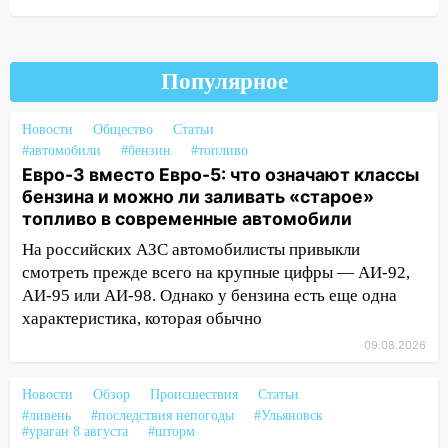
современные автомобили
06:30
Какая погода будет в Ульяновской
области днем 9 августа
Популярное
05:05
День, когда всё может
измениться: гороскоп на 9 августа —
Новости
Общество
Статьи
три знака получат шанс, который нельзя
#автомобили
#бензин
#топливо
упустить
Евро-3 вместо Евро-5: что означают классы
бензина и можно ли заливать «старое»
08.08.2026
топливо в современные автомобили
20:10
Во время урагана в Ульяновске на
На российских АЗС автомобилисты привыкли
Волге перевернулась лодка
смотреть прежде всего на крупные цифры — АИ-92,
19:55
В Ульяновске упавшее дерево
АИ-95 или АИ-98. Однако у бензина есть еще одна
заблокировало в машине двух женщин
характеристика, которая обычно
17:15
В Ульяновской области
09.08.2026
ремонтируют девять мостов: один уже
готов, ещё два — почти завершены
Новости
Обзор
Происшествия
Статьи
#ливень
#последствия непогоды
#Ульяновск
17:00
«Ульяновскалипсис»: последствия
#ураган 8 августа
#шторм