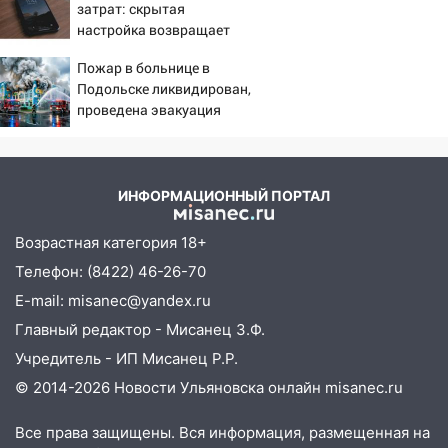
затрат: скрытая
13:15
Трижды «брал в долг» без спроса:
настройка возвращает
житель Вешкаймского района похитил у
скорость смартфону
знакомого 191 тысячу рублей
Пожар в больнице в
Подольске ликвидирован,
13:14
Ураган оторвал светофор на
проведена эвакуация
проспекте Филатова в Ульяновске
13:12
Дерево пробило крышу дома на
Новгородской в Ульяновске и рухнуло
ИНФОРМАЦИОННЫЙ ПОРТАЛ
на электрощит
13:10
В Заволжском районе дерево
Возрастная категория 18+
упало во дворе
Телефон: (8422) 46-26-70
13:08
Ураган ударил по Ульяновску:
E-mail: misanec@yandex.ru
сорванные крыши, поваленные деревья,
Главный редактор - Мисанец З.Ф.
затопленные улицы и остановившиеся
Учредитель - ИП Мисанец Р.Р.
трамваи
© 2014-2026 Новости Ульяновска онлайн
misanec.ru
12:17
Ульяновск накрыл крупный град:
после ливня город снова уходит под
Все права защищены. Вся информация, размещенная на