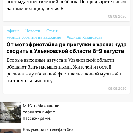
пострадал шестилетний ребёнок. По предварительным
шторма
данным полиции, ночью 8
13:49
Стихия продолжает крушить
08.08.2026
Ульяновск: дерево рухнуло на дом на
Орджоникидзе
Афиша
Новости
Статьи
#афиша событий на выходные
13:47
#афиша Ульяновска
На Нижней Террасе мощным
От мотофристайла до прогулки с хаски: куда
ветром вырвало дерево с корнем
сходить в Ульяновской области 8–9 августа
13:46
Сильный ветер сорвал крышу с
Вторые выходные августа в Ульяновской области
СТО на проспекте Созидателей
обещают быть насыщенными. Жителей и гостей
13:35
Непогода продолжает бить по
региона ждут большой фестиваль с живой музыкой и
транспорту: в Ульяновске трамвай
экстремальными шоу,
сошёл с рельсов
08.08.2026
13:22
Упавшие деревья перекрыли
дороги в Ульяновске: фото
МЧС: в Махачкале
сорвался лифт с
13:17
Непогода в Ульяновске не
пассажирами,
закончится сегодня: сильные ливни
пострадали четыре
сохранятся 9 августа
Как ускорить телефон без
человека