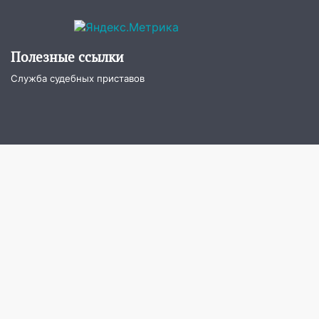
велосипедисты, мотоциклисты и
пешеходы. Обзор крупных аварий в
Ульяновской области
Полезные ссылки
08:30
Поджог со свечой, 16 сгоревших
Служба судебных приставов
домов и выстрел за водку
07:50
Какая погоды будет днем 8
августа
06:45
Императорский мост в
Ульяновске останется закрытым до
утра 10 августа
05:18
Судьба готовит сюрприз: гороскоп
на 8 августа — кому повезет с
деньгами, а кого ждет неожиданная
встреча
04:47
В Ульяновской области объявили
ракетную опасность: звучат сирены