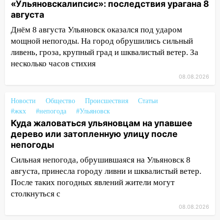
урагана 8 августа
«Ульяновскалипсис»: последствия урагана 8
августа
16:38
Прогноз погоды в Ульяновской
области на 9 августа
Днём 8 августа Ульяновск оказался под ударом
мощной непогоды. На город обрушились сильный
16:34
Из-за мощной непогоды в
ливень, гроза, крупный град и шквалистый ветер. За
Ульяновске отменили фестиваль «Наше
несколько часов стихия
время»
08.08.2026
16:17
Мелекесский район первым в
Ульяновской области намолотил более
Новости
Общество
Происшествия
Статьи
100 тысяч тонн зерна
#жкх
#непогода
#Ульяновск
Куда жаловаться ульяновцам на упавшее
15:17
В колледжи и техникумы
дерево или затопленную улицу после
Ульяновской области подали более 10
непогоды
тысяч заявлений
Сильная непогода, обрушившаяся на Ульяновск 8
15:04
Фоторепортаж с улиц Ульяновска
августа, принесла городу ливни и шквалистый ветер.
после шторма: поваленные деревья и
После таких погодных явлений жители могут
затопленные улицы
столкнуться с
14:28
Ураган вырвал остановку на улице
08.08.2026
Деева в Заволжье