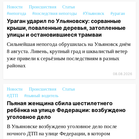
Новости
Происшествия
Статьи
14:26
Жители Ульяновска сами
#непогода
#последствия непогоды
#Ульяновск
#ураган
пытаются расчистить ливнёвки, не
Ураган ударил по Ульяновску: сорванные
дождавшись коммунальщиков
крыши, поваленные деревья, затопленные
улицы и остановившиеся трамваи
14:16
Шторм продолжает ломать город:
на улице Любови Шевцовой рухнул
Сильнейшая непогода обрушилась на Ульяновск днём
светофор
8 августа. Ливень, крупный град и шквалистый ветер
уже привели к серьёзным последствиям в разных
14:14
Студента из Ульяновска обманули
районах
мошенники под видом преподавателя
08.08.2026
14:12
Куда жаловаться ульяновцам на
упавшее дерево или затопленную улицу
Новости
Происшествия
Статьи
после непогоды
#ДТП
#пьяный водитель
Пьяная женщина сбила шестилетнего
13:59
В Новом городе ураганным
ребёнка на улице Федерации: возбуждено
ветром сорвало опалубку со
уголовное дело
строящегося дома
В Ульяновске возбуждено уголовное дело после
13:54
В мэрии Ульяновска рассказали,
ночного ДТП на улице Федерации, в котором
как устраняют последствия мощного