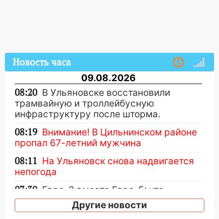
Новость часа
09.08.2026
08:20
В Ульяновске восстановили
трамвайную и троллейбусную
инфраструктуру после шторма.
08:19
Внимание! В Цильнинском районе
пропал 67-летний мужчина
08:11
На Ульяновск снова надвигается
непогода
07:30
Евро-3 вместо Евро-5: что
означают классы бензина и можно ли
Другие новости
заливать «старое» топливо в