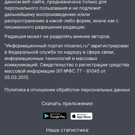
воду
данном веб-сайте, предназначена только для
персонального пользования и не подлежит
12:12
Прокуратура взяла на контроль
дальнейшему воспроизведению и/или
ДТП с шестилетним ребёнком на улице
распространению в какой-либо форме, иначе как с
Федерации
письменного разрешения редакции.
12:01
Пьяная женщина сбила
Редакция может не разделять мнение авторов.
шестилетнего ребёнка на улице
"Информационный портал misanec.ru" зарегистрирован
Федерации: возбуждено уголовное дело
в Федеральной службе по надзору в сфере связи,
информационных технологий и массовых
11:16
В Ульяновске ищут 37-летнего
коммуникаций. Свидетельство о регистрации средства
мужчину, пропавшего ещё 19 июля
массовой информации ЭЛ №ФС 77 - 61045 от
10:30
05.03.2015
От мотофристайла до прогулки с
хаски: куда сходить в Ульяновской
Политика в отношении обработки персональных данных
области 8–9 августа
10:11
Директора ульяновской
Скачать приложение:
«Нефтяной топливной компании» будут
судить за неуплату 48,4 млн рублей
налогов
Наша статистика:
09:28
Дети на дорогах: пострадали