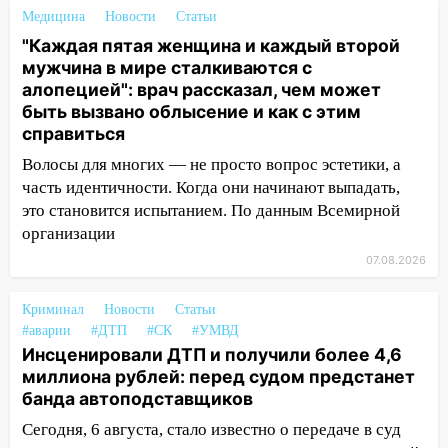
10:40
В Ульяновске спасатели ночью
Медицина
Новости
Статьи
нашли потерявшегося в заброшенных
"Каждая пятая женщина и каждый второй
садах 79-летнего мужчину
мужчина в мире сталкиваются с
10:26
На нескольких улицах Ульяновска
алопецией": врач рассказал, чем может
временно отключили холодную воду
быть вызвано облысение и как с этим
справиться
10:14
В Ульяновске двоих участников
Волосы для многих — не просто вопрос эстетики, а
коррупционной схемы при ЦГКБ
часть идентичности. Когда они начинают выпадать,
отправили в колонию на 7 и 8 лет
это становится испытанием. По данным Всемирной
09:52
Ночью беспилотники сбили над
организации
соседними Татарстаном и Саратовской
07.08.2026
областью
09:41
Диана Шурыгина уверовала в
Криминал
Новости
Статьи
Бога в СИЗО
#аварии
#ДТП
#СК
#УМВД
Инсценировали ДТП и получили более 4,6
09:35
В Ульяновске директора фирмы
миллиона рублей: перед судом предстанет
будут судить за неуплату налогов на 48
банда автоподставщиков
млн рублей
Сегодня, 6 августа, стало известно о передаче в суд