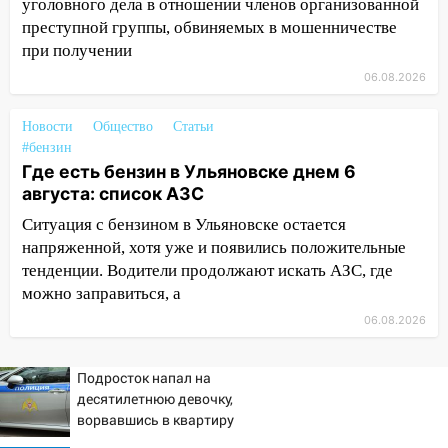
08:22
Подросток на питбайке сбил
уголовного дела в отношении членов организованной
велосипедистку: пострадали двое
преступной группы, обвиняемых в мошенничестве
при получении
07:20
Жара возвращается: ожидается
06.08.2026
знойный и сухой четверг
06:00
Под Ульяновском при развороте
Новости
Общество
Статьи
пострадал 38-летний водитель
#бензин
иномарки
Где есть бензин в Ульяновске днем 6
августа: список АЗС
05:00
«Каждая пятая женщина и каждый
второй мужчина в мире сталкиваются с
Ситуация с бензином в Ульяновске остается
алопецией»: врач рассказал, чем может
напряженной, хотя уже и появились положительные
быть вызвано облысение и как с этим
тенденции. Водители продолжают искать АЗС, где
справиться
можно заправиться, а
03:30
06.08.2026
Гороскоп на 7 августа: пятница
принесет прилив творческой энергии и
отличные шансы исправить старые
Подросток напал на
ошибки
десятилетнюю девочку,
ворвавшись в квартиру
06.08.2026