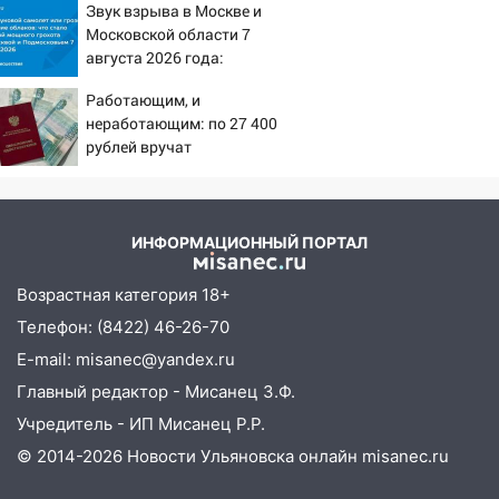
23:20
Прогноз погоды на 7 августа в
Звук взрыва в Москве и
Ульяновской области
Московской области 7
августа 2026 года:
20:04
Ульяновцев приглашают на забег,
Причины, источник,
посвящённый Дню воздушного флота
Работающим, и
откуда был громкий
России
неработающим: по 27 400
хлопок
рублей вручат
19:12
В Ульяновской области
пенсионерам в сентябре -
руководителя частной компании
PrimaMedia.ru
наказали за сокрытие прошлого своего
сотрудник
ИНФОРМАЦИОННЫЙ ПОРТАЛ
18:02
В Ульяновск едут звезды
Возрастная категория 18+
баскетбола!
Телефон: (8422) 46-26-70
17:08
Ульяновский областной суд
E-mail: misanec@yandex.ru
оставил в силе приговор руководству
«УльяновскФармации» за махинации на
Главный редактор - Мисанец З.Ф.
3,2 млн рублей
Учредитель - ИП Мисанец Р.Р.
16:09
Ветераны легкой атлетики из
© 2014-2026 Новости Ульяновска онлайн
misanec.ru
Ульяновска успешно выступили на