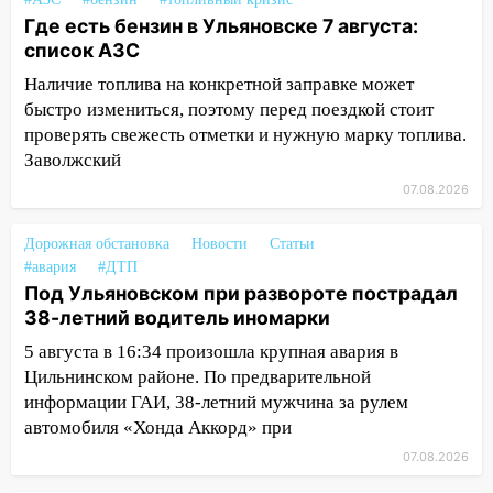
11:50
Заснул рядом с ребёнком и
Где есть бензин в Ульяновске 7 августа:
случайно задушил его: суд вынес
список АЗС
приговор
Наличие топлива на конкретной заправке может
11:38
В Ленинском районе пожар
быстро измениться, поэтому перед поездкой стоит
полностью уничтожил дачный дом и
проверять свежесть отметки и нужную марку топлива.
сарай
Заволжский
11:38
В Госдуме предложили отменить
07.08.2026
ЕГЭ с 2027 года
Дорожная обстановка
Новости
Статьи
11:25
В Ульяновске ИИ будет выявлять
#авария
#ДТП
нарушителей на контейнерных
Под Ульяновском при развороте пострадал
площадках
38-летний водитель иномарки
11:20
Ульяновская шахматистка
5 августа в 16:34 произошла крупная авария в
Валерия Клейменова выиграла два
Цильнинском районе. По предварительной
золота в составе сборной мира
информации ГАИ, 38-летний мужчина за рулем
автомобиля «Хонда Аккорд» при
11:16
В Ульяновске открыли памятную
доску декабристу Кондратию Рылееву
07.08.2026