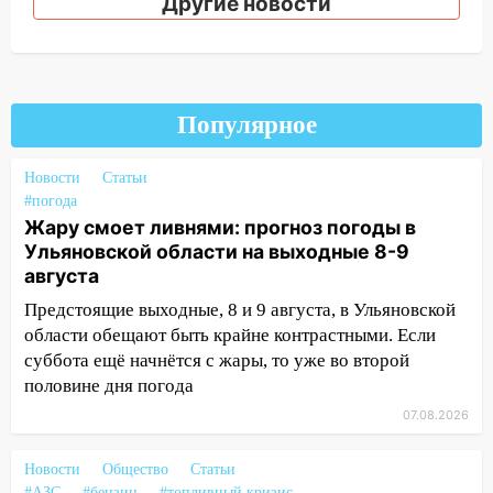
Другие новости
13:20
В Ульяновске за один день
обокрали женщину на пляже и
подростка в сквере
13:01
В Димитровграде мужчина
Популярное
выбросил из машины страйкбольную
гранату: его задержали
Новости
Статьи
12:34
На Ульяновскую область
#погода
надвигается сильнейшая непогода: град
Жару смоет ливнями: прогноз погоды в
и шквал до 27 м/с
Ульяновской области на выходные 8-9
августа
12:31
Ульяновец хотел купить иномарку
Предстоящие выходные, 8 и 9 августа, в Ульяновской
из Европы и потерял 760 тысяч рублей
области обещают быть крайне контрастными. Если
12:20
В Чердаклинском районе
суббота ещё начнётся с жары, то уже во второй
столкнулись «Лада» и Chevrolet:
половине дня погода
пострадал 14-летний подросток
07.08.2026
12:00
Где есть бензин в Ульяновске 7
августа: список АЗС
Новости
Общество
Статьи
#АЗС
#бензин
#топливный кризис