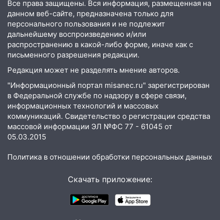
Чемпионате России
Все права защищены. Вся информация, размещенная на
данном веб-сайте, предназначена только для
16:02
В Ульяновской области убрали
персонального пользования и не подлежит
более 28% площадей зерновых и
дальнейшему воспроизведению и/или
зернобобовых культур
распространению в какой-либо форме, иначе как с
письменного разрешения редакции.
15:51
Бросила кирпич в жену брата: в
Редакция может не разделять мнение авторов.
Ульяновской области завели дело на
агрессивную женщину
"Информационный портал misanec.ru" зарегистрирован
в Федеральной службе по надзору в сфере связи,
15:47
На улице Радищева сбили
информационных технологий и массовых
курьера: крупная авария в Ульяновске
коммуникаций. Свидетельство о регистрации средства
массовой информации ЭЛ №ФС 77 - 61045 от
15:15
Проводил до квартиры и ограбил:
05.03.2015
новый кавалер женщины оказался
рецидивистом
Политика в отношении обработки персональных данных
14:26
В Ульяновске ограничат движение
Скачать приложение:
по улице Ефремова
14:23
67% ульяновцев готовы
передумать увольняться, если им
повысят зарплату