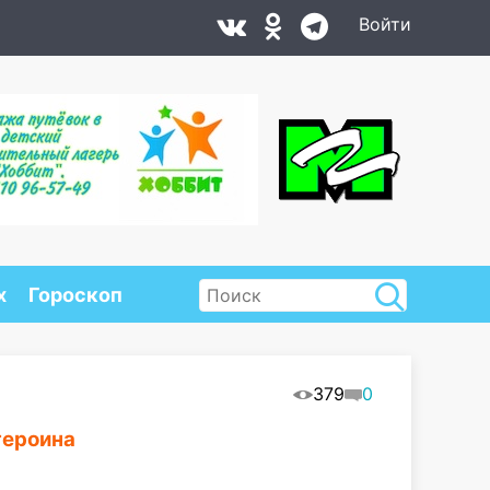
Войти
х
Гороскоп
379
0
героина