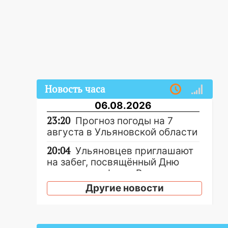
Новость часа
06.08.2026
23:20
Прогноз погоды на 7
августа в Ульяновской области
20:04
Ульяновцев приглашают
на забег, посвящённый Дню
воздушного флота России
Другие новости
19:12
В Ульяновской области
руководителя частной
компании наказали за сокрытие
прошлого своего сотрудник