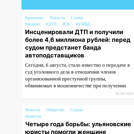
18:02
В Ульяновск едут звезды
баскетбола!
Криминал
Новости
Статьи
#аварии
#ДТП
#СК
#УМВД
17:08
Ульяновский областной
Инсценировали ДТП и получили
суд оставил в силе приговор
более 4,6 миллиона рублей: перед
руководству
«УльяновскФармации» за
судом предстанет банда
махинации на 3,2 млн рублей
автоподставщиков
16:09
Ветераны легкой
Сегодня, 6 августа, стало известно о передаче в
атлетики из Ульяновска
суд уголовного дела в отношении членов
успешно выступили на
организованной преступной группы,
Чемпионате России
обвиняемых в мошенничестве при получении
06.08.2026
16:02
В Ульяновской области
убрали более 28% площадей
зерновых и зернобобовых
Новости
Общество
Статьи
культур
#юристы
Четыре года борьбы: ульяновские
15:51
Бросила кирпич в жену
юристы помогли женщине
брата: в Ульяновской области