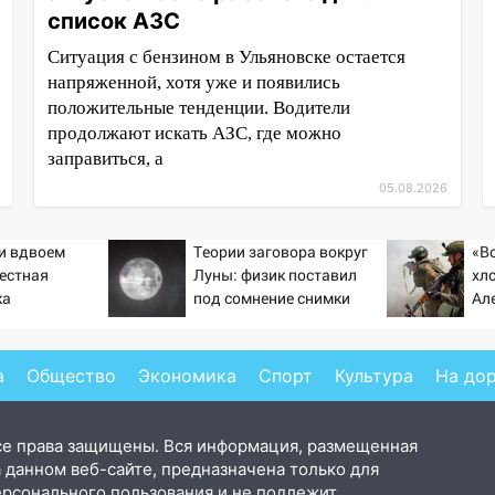
список АЗС
Ситуация с бензином в Ульяновске остается
напряженной, хотя уже и появились
положительные тенденции. Водители
продолжают искать АЗС, где можно
заправиться, а
05.08.2026
ти вдвоем
Теории заговора вокруг
«В
вестная
Луны: физик поставил
хло
ка
под сомнение снимки
Ал
ла роман
NASA
ст
 и Исаковой
«п
а
Общество
Экономика
Спорт
Культура
На до
се права защищены. Вся информация, размещенная
 данном веб-сайте, предназначена только для
ерсонального пользования и не подлежит