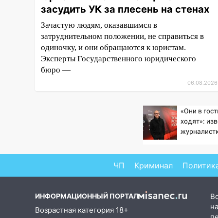
засудить УК за плесень на стенах
завели дело на агрессивную
женщину
Зачастую людям, оказавшимся в
затруднительном положении, не справиться в
15:47
На улице Радищева
одиночку, и они обращаются к юристам.
сбили курьера: крупная авария
в Ульяновске
Эксперты Государственного юридического
бюро —
15:15
Проводил до квартиры и
06.08.2026
ограбил: новый кавалер
женщины оказался
рецидивистом
«Они в гос
ходят»: из
14:26
В Ульяновске ограничат
журналист
движение по улице Ефремова
подтверди
Бондарчука
14:23
67% ульяновцев готовы
ЧП
Криминал
Политик
передумать увольняться, если
им повысят зарплату
14:01
Инсценировали ДТП и
ИНФОРМАЦИОННЫЙ ПОРТАЛ
В
получили более 4,6 миллиона
на
Возрастная категория 18+
рублей: перед судом
п