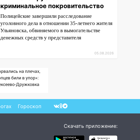
криминальное покровительство
Полицейские завершили расследование
уголовного дела в отношении 35-летнего жителя
Ульяновска, обвиняемого в вымогательстве
денежных средств у представителя
05.08.2026
орвались на плечах,
пцев били в упор»:
ексеево-Дружковка
ала могильником для
тах Мадьяра»
рогах
Гороскоп
Скачать приложение: