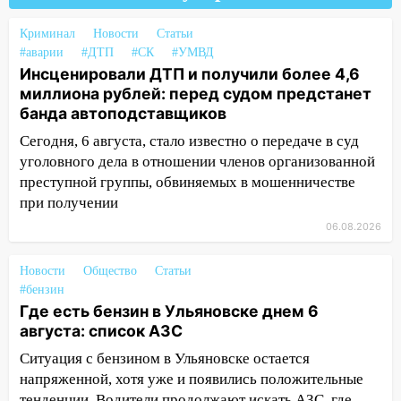
15:51
Бросила кирпич в жену брата: в
Криминал
Ульяновской области завели дело на
Новости
Статьи
#аварии
#ДТП
#СК
#УМВД
агрессивную женщину
Инсценировали ДТП и получили более 4,6
15:47
На улице Радищева сбили
миллиона рублей: перед судом предстанет
курьера: крупная авария в Ульяновске
банда автоподставщиков
15:15
Сегодня, 6 августа, стало известно о передаче в суд
Проводил до квартиры и ограбил:
новый кавалер женщины оказался
уголовного дела в отношении членов организованной
рецидивистом
преступной группы, обвиняемых в мошенничестве
при получении
14:26
В Ульяновске ограничат движение
06.08.2026
по улице Ефремова
14:23
67% ульяновцев готовы
Новости
Общество
Статьи
передумать увольняться, если им
#бензин
повысят зарплату
Где есть бензин в Ульяновске днем 6
августа: список АЗС
14:01
Инсценировали ДТП и получили
Ситуация с бензином в Ульяновске остается
более 4,6 миллиона рублей: перед
судом предстанет банда
напряженной, хотя уже и появились положительные
автоподставщиков
тенденции. Водители продолжают искать АЗС, где