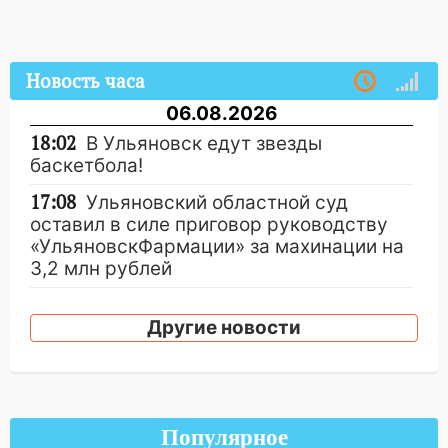
Новость часа
06.08.2026
18:02
В Ульяновск едут звезды
баскетбола!
17:08
Ульяновский областной суд
оставил в силе приговор руководству
«УльяновскФармации» за махинации на
3,2 млн рублей
16:09
Ветераны легкой атлетики из
Ульяновска успешно выступили на
Другие новости
Чемпионате России
16:02
В Ульяновской области убрали
более 28% площадей зерновых и
зернобобовых культур
Популярное