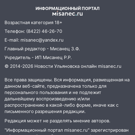
пробовали?
заработал уголовное дело
ИНФОРМАЦИОННЫЙ ПОРТАЛ
18:14
Прогноз погоды на 6 августа в
Возрастная категория 18+
Ульяновской области
Телефон: (8422) 46-26-70
18:00
Мотофристайл, рок и силовой
E-mail: misanec@yandex.ru
экстрим: в Ульяновске пройдет
большой фестиваль «Наше время»
Главный редактор - Мисанец З.Ф.
Учредитель - ИП Мисанец Р.Р.
17:30
Где есть бензин в Ульяновске 5
августа после рабочего дня: список АЗС
© 2014-2026 Новости Ульяновска онлайн
misanec.ru
17:05
«Обыск» по видеосвязи: в
Все права защищены. Вся информация, размещенная на
Ульяновске задержали 19-летнюю
данном веб-сайте, предназначена только для
сообщницу мошенников
персонального пользования и не подлежит
дальнейшему воспроизведению и/или
16:12
Едва не перерезал горло: в
распространению в какой-либо форме, иначе как с
Вешкайме посиделки с судимым
письменного разрешения редакции.
знакомым закончились для женщины
Редакция может не разделять мнение авторов.
больницей
"Информационный портал misanec.ru" зарегистрирован
16:06
18-летняя девушка без прав