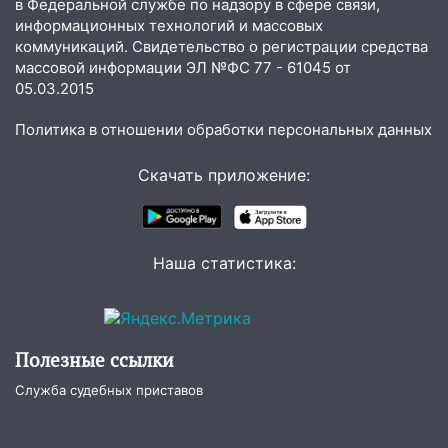
в Федеральной службе по надзору в сфере связи,
перевернулась на мопеде и попала в
информационных технологий и массовых
больницу
коммуникаций. Свидетельство о регистрации средства
массовой информации ЭЛ №ФС 77 - 61045 от
15:59
Ульяновец отдал более 14
05.03.2015
миллионов рублей за криминальное
покровительство
Политика в отношении обработки персональных данных
15:32
На «кольце» кроссовер сбил 18-
летнего мопедиста
Скачать приложение:
15:00
В Ульяновске после тройного ДТП
госпитализировали 25-летнего байкера
Наша статистика:
14:32
На Ульяновскую область
надвигается жара
14:08
Пешеход переходил по «зебре»:
подробности серьезной аварии на
Полезные ссылки
Фруктовой
Служба судебных приставов
13:30
В Димитровграде на улице
Трудовой горело здание