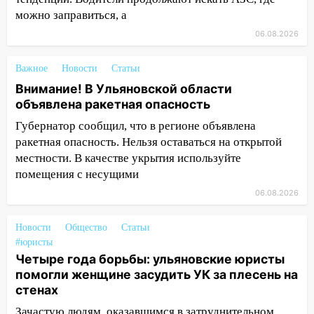
можно заправиться, а
13:36
В Инзе произошел крупный пожар
06.08.2026
13:00
В суде защитили репутацию
мужчины, которого необоснованно
Важное
Новости
Статьи
обвиняли в жестоком обращении с
Внимание! В Ульяновской области
животными
объявлена ракетная опасность
12:28
Миллион на «льготниках»: в
Губернатор сообщил, что в регионе объявлена
Ульяновской области перевозчик
ракетная опасность. Нельзя оставаться на открытой
провернул хитрую схему с чужими
местности. В качестве укрытия используйте
проездными
помещения с несущими
12:10
Ульяновский алиментщик накопил
06.08.2026
120 тысяч долга
Новости
Общество
Статьи
11:49
Снят режим «Ракетная
#юристы
опасность» на территории Ульяновской
Четыре года борьбы: ульяновские юристы
области
помогли женщине засудить УК за плесень на
стенах
11:30
Кабмин РФ разрешил до 1 июля
2027 года импорт, выпуск и обращение
Зачастую людям, оказавшимся в затруднительном