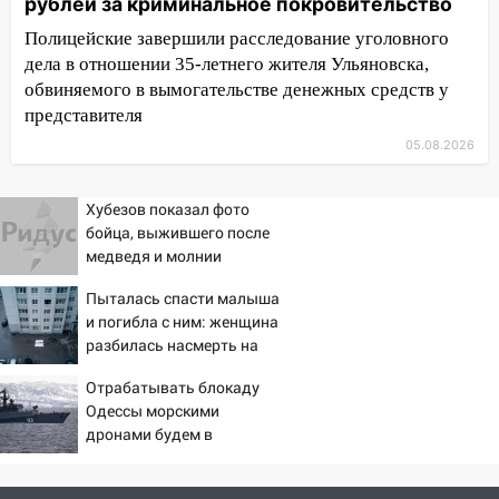
велосипеда
рублей за криминальное покровительство
Полицейские завершили расследование уголовного
07:18
В Ульяновск идет
дела в отношении 35-летнего жителя Ульяновска,
тридцатиградусная жара: какая будет
обвиняемого в вымогательстве денежных средств у
погода в четверг
представителя
06:00
Четыре года борьбы: ульяновские
05.08.2026
юристы помогли женщине засудить УК
за плесень на стенах
Хубезов показал фото
05:00
Кому 6 августа звезды сулят
бойца, выжившего после
прибыль, а кому — испытания на
медведя и молнии
прочность
Пыталась спасти малыша
05.08.2026
и погибла с ним: женщина
22:58
Соцсети: на проспекте Тюленева
разбилась насмерть на
ДТП с мотоциклистом
глазах у детей 06/08/2026
Отрабатывать блокаду
– Новости
20:22
Мошенники обманули 92-летнюю
Одессы морскими
жительницу Ульяновской области
дронами будем в
Заполярье? А еще дальше
19:14
Житель Ульяновской области
забраться адмиралы не
подвез троих незнакомцев на трассе и