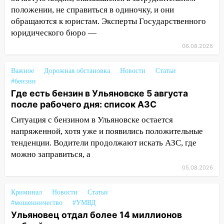
бензина Евро 2, Евро 3, Евро 4
положении, не справиться в одиночку, и они
обращаются к юристам. Эксперты Государственного
11:12
Соцсети: на Рябикова автомобиль
юридического бюро —
врезался в забор
06.08.2026
10:27
Где есть бензин в Ульяновске
днем 6 августа: список АЗС
Важное
Дорожная обстановка
Новости
Статьи
#бензин
10:16
Внимание! В Ульяновской области
Где есть бензин в Ульяновске 5 августа
объявлена ракетная опасность
после рабочего дня: список АЗС
10:00
В Старомайнском районе утонул
Ситуация с бензином в Ульяновске остается
51-летний мужчина
напряженной, хотя уже и появились положительные
09:50
тенденции. Водители продолжают искать АЗС, где
В Ульяновске черный коршун
застрял в тепловозе
можно заправиться, а
05.08.2026
09:44
Ульяновские спасатели помогли
юному велосипедисту на улице
Криминал
Новости
Статьи
Чернышевского
#мошенничество
#УМВД
08:21
В Заволжском районе украли два
Ульяновец отдал более 14 миллионов