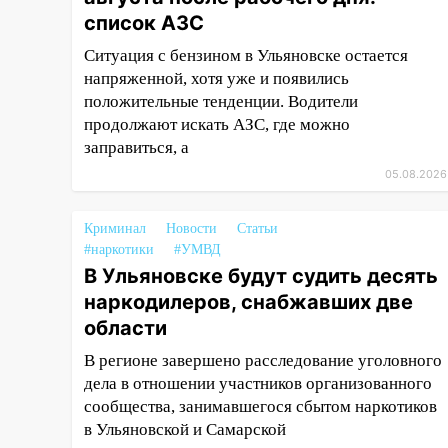
закончились для женщины
список АЗС
больницей
Ситуация с бензином в Ульяновске остается
16:06
18-летняя девушка без
напряженной, хотя уже и появились
прав перевернулась на мопеде
положительные тенденции. Водители
и попала в больницу
продолжают искать АЗС, где можно
заправиться, а
15:59
Ульяновец отдал более
05.08.2026
14 миллионов рублей за
криминальное
покровительство
Криминал
Новости
Статьи
#наркотики
#УМВД
15:32
На «кольце» кроссовер
В Ульяновске будут судить десять
сбил 18-летнего мопедиста
наркодилеров, снабжавших две
15:00
В Ульяновске после
области
тройного ДТП
В регионе завершено расследование уголовного
госпитализировали 25-летнего
дела в отношении участников организованного
байкера
сообщества, занимавшегося сбытом наркотиков
14:32
На Ульяновскую область
в Ульяновской и Самарской
надвигается жара