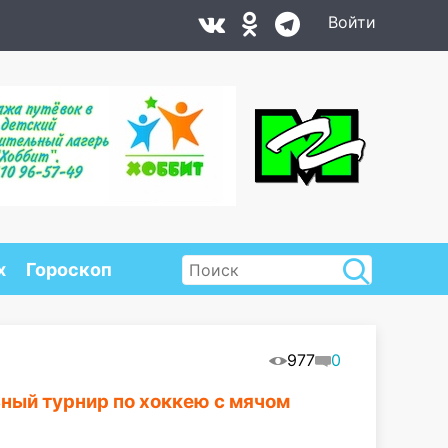
Войти
х
Гороскоп
977
0
ьный турнир по хоккею с мячом