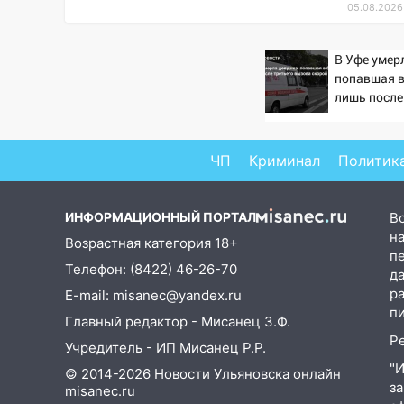
05.08.2026
14:08
Пешеход переходил по
«зебре»: подробности
В Уфе умер
серьезной аварии на
попавшая в
Фруктовой
лишь после
вызова ско
13:30
В Димитровграде на
улице Трудовой горело здание
ЧП
Криминал
Политик
13:00
Водитель без прав
врезался в припаркованный
автомобиль
ИНФОРМАЦИОННЫЙ ПОРТАЛ
В
на
Возрастная категория 18+
12:37
Переезжал «зебру» на
п
велосипеде и попал под колеса
Телефон: (8422) 46-26-70
д
р
E-mail: misanec@yandex.ru
12:18
Вспыхнул изнутри: в
п
Главный редактор - Мисанец З.Ф.
Железнодорожном районе
Р
горела дача
Учредитель - ИП Мисанец Р.Р.
"
© 2014-2026 Новости Ульяновска онлайн
11:33
В Засвияжье под колёса
з
misanec.ru
авто попал мужчина