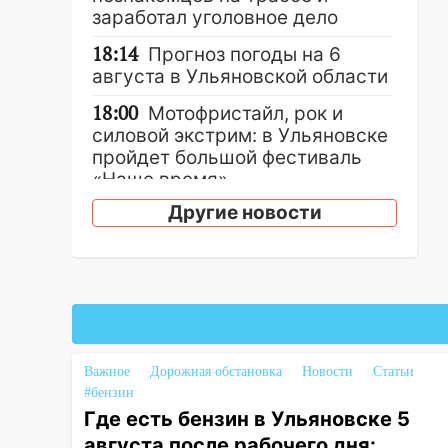
заработал уголовное дело
18:14
Прогноз погоды на 6
августа в Ульяновской области
18:00
Мотофристайл, рок и
силовой экстрим: в Ульяновске
пройдет большой фестиваль
«Наше время»
Другие новости
17:30
Где есть бензин в
Ульяновске 5 августа после
рабочего дня: список АЗС
17:05
«Обыск» по видеосвязи: в
Ульяновске задержали 19-
летнюю сообщницу
мошенников
Важное
Дорожная обстановка
Новости
Статьи
#бензин
16:12
Едва не перерезал горло:
Где есть бензин в Ульяновске 5
в Вешкайме посиделки с
августа после рабочего дня:
судимым знакомым