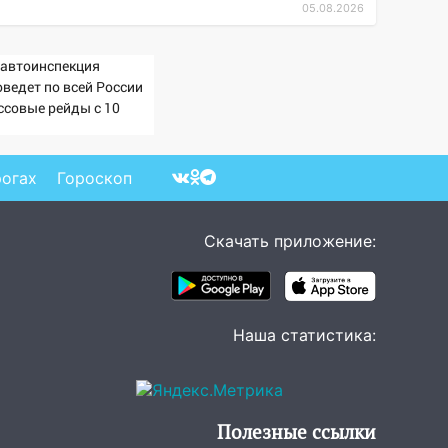
05.08.2026
савтоинспекция
оведет по всей России
ссовые рейды с 10
густа
рогах
Гороскоп
Скачать приложение:
Наша статистика:
Полезные ссылки