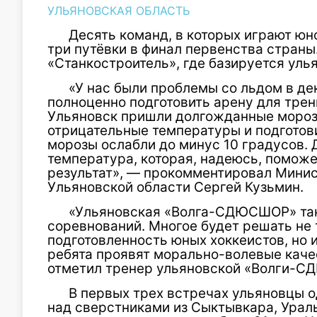
УЛЬЯНОВСКАЯ ОБЛАСТЬ
Десять команд, в которых играют юно
три путёвки в финал первенства страны
«Станкостроитель», где базируется ул
«У нас были проблемы со льдом в де
полноценно подготовить арену для трен
Ульяновск пришли долгожданные мороз
отрицательные температуры и подготов
морозы ослабли до минус 10 градусов. 
температура, которая, надеюсь, помож
результат», — прокомментировал Минис
Ульяновской области Сергей Кузьмин.
«Ульяновская «Волга-СДЮСШОР» так
соревнований. Многое будет решать не 
подготовленность юных хоккеистов, но 
ребята проявят морально-волевые каче
отметил тренер ульяновской «Волги-С
В первых трех встречах ульяновцы 
над сверстниками из Сыктывкара, Ураль