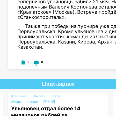
соперников ульяновцы забили 21 мяч. Н
подопечным Валерия Костюнева осталос
«Крылатское» (Москва). Встреча пройдё
«Станкостроитель».
Также три победы на турнире уже о
Первоуральска. Кроме ульяновцев и ди
принимают участие команды из Сыктывк
Первоуральска, Казани, Кирова, Арханг
Казахстан.
0
0
Популярное
Криминал
Новости
Статьи
#мошенничество
#УМВД
Ульяновец отдал более 14
миллионов рублей за