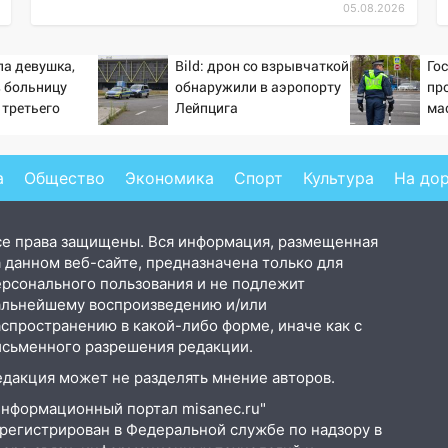
05.08.2026
ла девушка,
Bild: дрон со взрывчаткой
Го
 больницу
обнаружили в аэропорту
пр
 третьего
Лейпцига
ма
рой
ав
а
Общество
Экономика
Спорт
Культура
На до
се права защищены. Вся информация, размещенная
 данном веб-сайте, предназначена только для
ерсонального пользования и не подлежит
альнейшему воспроизведению и/или
аспространению в какой-либо форме, иначе как с
исьменного разрешения редакции.
едакция может не разделять мнение авторов.
Информационный портал misanec.ru"
арегистрирован в Федеральной службе по надзору в