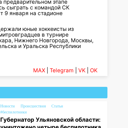
а предварительном этапе
ь сыграть с командой СК
т 9 января на стадионе
держали юные хоккеисты из
митровградцев в турнире
ара, Нижнего Новгорода, Москвы,
ельска и Уральска Республики
MAX
|
Telegram
|
VK
|
OK
Новости
Происшествия
Статьи
#беспилотники
Губернатор Ульяновской области:
уничтожено четыре беспилотника